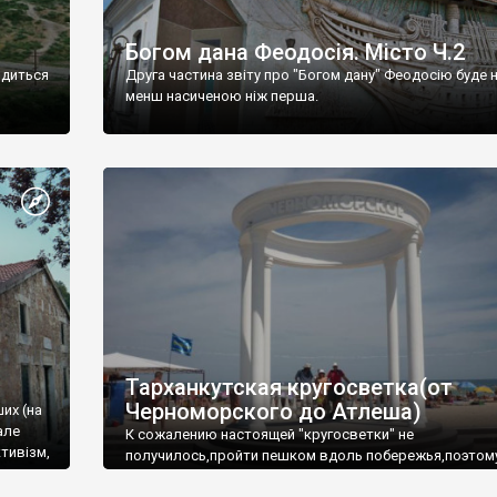
Богом дана Феодосія. Місто Ч.2
одиться
Друга частина звіту про "Богом дану" Феодосію буде 
менш насиченою ніж перша.
Тарханкутская кругосветка(от
Черноморского до Атлеша)
ших (на
але
К сожалению настоящей "кругосветки" не
тивізм,
получилось,пройти пешком вдоль побережья,поэтом
совершали радиальные вылазки из Оленевки.