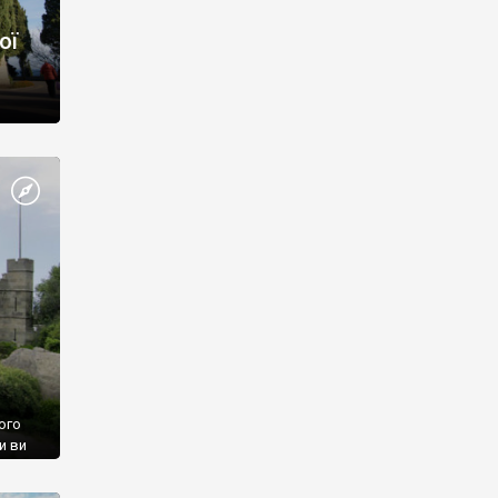
ої
ого
и ви