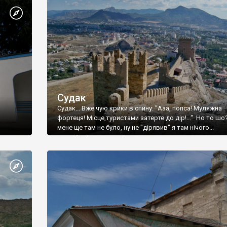
Судак
Судак... Вже чую крики в спину: "Ааа, попса! Муляжна
фортеця! Місце,туристами затерте до дір!..." Но то шо
мене ще там не було, ну не "дірявив" я там нічого...
принаймні до цього літа.