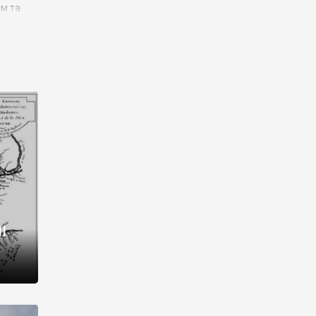
им та
ора і
є
го типу,
ей-
рний
ста:
 райони
від 2
I
і,
рукти,
 котрі