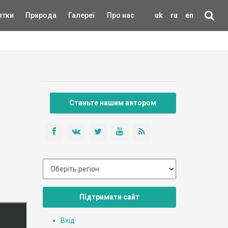
ятки
Природа
Галереї
Про нас
uk
ru
en
Станьте нашим автором
Підтримати сайт
Вхід