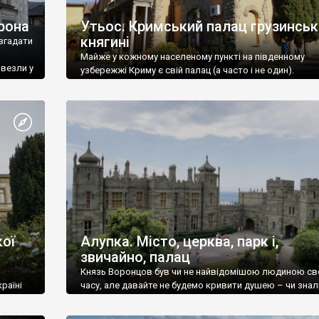
рона
Утьос. Кримський палац грузинськ
княгині
згадати
Майже у кожному населеному пункті на південному
ивезли у
узбережжі Криму є свій палац (а часто і не один).
ої
Алупка. Місто, церква, парк і,
звичайно, палац
Князь Воронцов був чи не найвідомішою людиною св
раїні
часу, але давайте не будемо кривити душею – чи знал
це прізвище до відвідин Алупки? Мабуть все таки ні.