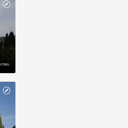
же
нство,