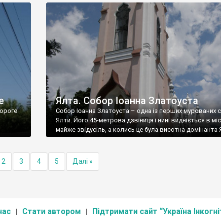
е
Ялта. Собор Іоанна Златоуста
ороге
Собор Іоанна Златоуста – одна із перших мурованих 
Ялти. Його 45-метрова дзвіниця і нині видніється в міс
майже звідусіль, а колись це була висотна домінанта 
2
3
4
5
Далі »
нас
Стати автором
Підтримати сайт “Україна Інкогні