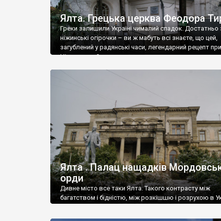
Ялта. Грецька церква Феодора Ти
Греки залишили Україні чималий спадок. Достатньо 
ніжинські огірочки – ви ж мабуть всі знаєте, що цей,
загублений у радянські часи, легендарний рецепт пр
Ніжин греки?
Ялта . Палац нащадків Мордовськ
орди
Дивне місто все таки Ялта. Такого контрасту між
багатством і бідністю, між розкішшю і розрухою в Ук
більше не знайдеш.