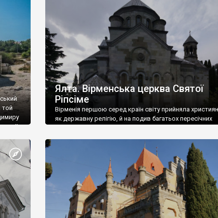
ефактів
називаються «повстяками» (postaki)…” “Вино. Крим
єкту
виробляє відмінне вино і його вдосталь: воно все ду
го».
легке біле і дуже […]
ти та
Ялта. Вірменська церква Святої
Ріпсіме
вський
 той
Вірменія першою серед країн світу прийняла христия
димиру
як державну релігію, й на подив багатьох пересічних
илю ІІ,
українців, які усіх кавказців вважають мусульманами,
 в
вірмени є відданими вірянами Христа