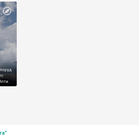
споруд
ті
Ялти.
та”