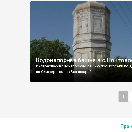
Водонапорная башня в с.Почтово
Интересную водонапорную башню посмотрели по д
из Симферополя в Бахчисарай.
1
Про 