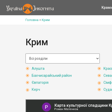
Крам
Головна
>
Крим
Крим
Алушта
Крас
Бахчисарайський район
Сева
Євпаторія
Сімф
Керч
Суда