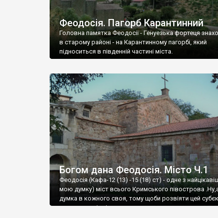
Феодосія. Пагорб Карантинний
Головна памятка Феодосії - Генуезька фортеця знах
в старому районі - на Карантинному пагорбі, який
підноситься в південній частині міста.
Богом дана Феодосія. Місто Ч.1
Феодосія (Кафа-12 (13) -15 (18) ст) - одне з найцікаві
мою думку) міст всього Кримського півострова .Ну,
думка в кожного своя, тому щоби розвіяти цей субєк
запрошую відвідати це