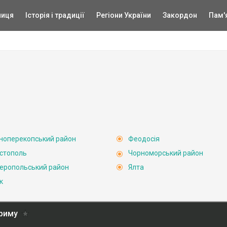
ниця
Історія і традиції
Регіони України
Закордон
Пам'
ноперекопський район
Феодосія
стополь
Чорноморський район
еропольський район
Ялта
к