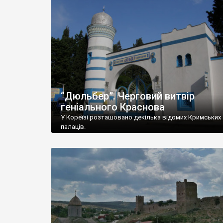
“Дюльбер”. Черговий витвір
геніального Краснова
У Кореїзі розташовано декілька відомих Кримських
палаців.