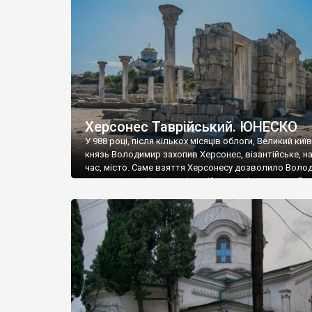
музею «Новгородський музей-заповідник» сотні арт
візантійської доби. Раритети викрадені з фондів об’
культурної спадщини ЮНЕСКО «Херсонеса Таврійсько
Офіційно – на виставку «Золото Візантії», але експер
влада в Україні вважають це лише […]
Херсонес Таврійський. ЮНЕСКО
У 988 році, після кількох місяців облоги, Великий киї
князь Володимир захопив Херсонес, візантійське, на
час, місто. Саме взяття Херсонесу дозволило Воло
диктувати свої умови візантійському імператору Вас
та одружитися з його дочкою Ганною. Цього ж року,
Херсонесі Володимир-язичник, став Василем-
християнином. А потім було Хрещення Русі. На честь
Херсонесу Таврійського названо місто […]