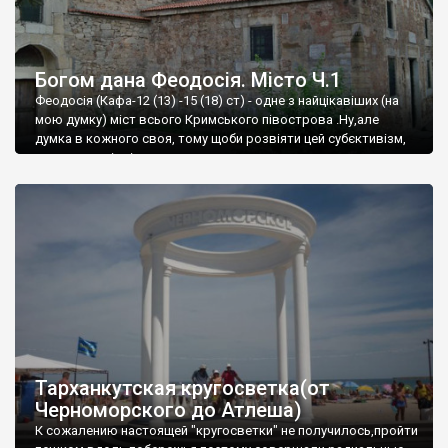
Богом дана Феодосія. Місто Ч.1
Феодосія (Кафа-12 (13) -15 (18) ст) - одне з найцікавіших (на
мою думку) міст всього Кримського півострова .Ну,але
думка в кожного своя, тому щоби розвіяти цей субєктивізм,
запрошую відвідати це
Тарханкутская кругосветка(от
Черноморского до Атлеша)
К сожалению настоящей "кругосветки" не получилось,пройти