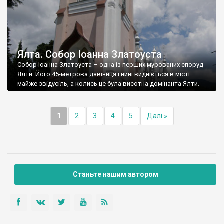
Ялта. Собор Іоанна Златоуста
Собор Іоанна Златоуста – одна із перших мурованих споруд
Ялти. Його 45-метрова дзвіниця і нині видніється в місті
майже звідусіль, а колись це була висотна домінанта Ялти.
1
2
3
4
5
Далі »
Станьте нашим автором