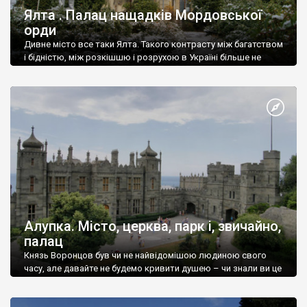
Ялта . Палац нащадків Мордовської
орди
Дивне місто все таки Ялта. Такого контрасту між багатством
і бідністю, між розкішшю і розрухою в Україні більше не
знайдеш.
Алупка. Місто, церква, парк і, звичайно,
палац
Князь Воронцов був чи не найвідомішою людиною свого
часу, але давайте не будемо кривити душею – чи знали ви це
прізвище до відвідин Алупки? Мабуть все таки ні.