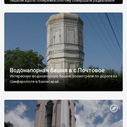
пешком вдоль побережья,поэтому совершали радиальные
вылазки из Оленевки.
Водонапорная башня в с.Почтовое
Интересную водонапорную башню посмотрели по дороге из
Симферополя в Бахчисарай.