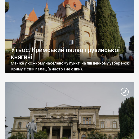
Утьос. Кримський палац грузинської
княгині
Майже у кожному населеному пункті на південному узбережжі
Криму є свій палац (а часто і не один).