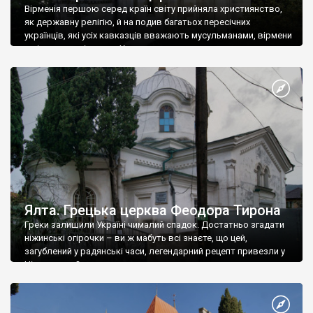
Вірменія першою серед країн світу прийняла християнство,
як державну релігію, й на подив багатьох пересічних
українців, які усіх кавказців вважають мусульманами, вірмени
є відданими вірянами Христа
Ялта. Грецька церква Феодора Тирона
Греки залишили Україні чималий спадок. Достатньо згадати
ніжинські огірочки – ви ж мабуть всі знаєте, що цей,
загублений у радянські часи, легендарний рецепт привезли у
Ніжин греки?