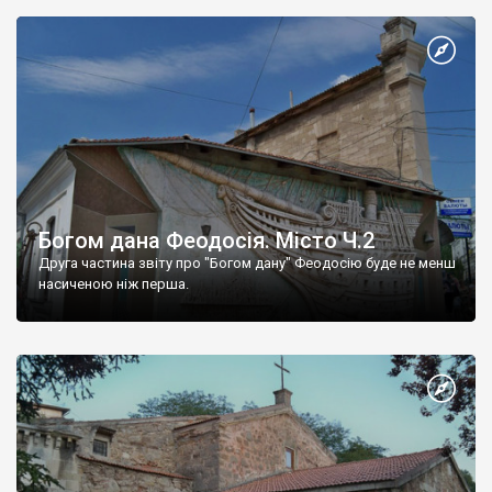
Богом дана Феодосія. Місто Ч.2
Друга частина звіту про "Богом дану" Феодосію буде не менш
насиченою ніж перша.