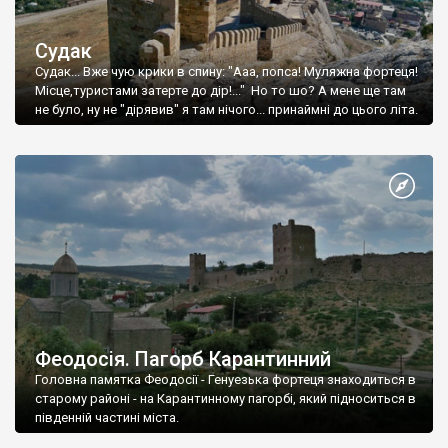
Судак
Судак... Вже чую крики в спину: "Ааа, попса! Муляжна фортеця!
Місце,туристами затерте до дір!..." Но то шо? А мене ще там
не було, ну не "дірявив" я там нічого... принаймні до цього літа.
Феодосія. Пагорб Карантинний
Головна памятка Феодосії - Генуезька фортеця знаходиться в
старому районі - на Карантинному пагорбі, який підноситься в
південній частині міста.