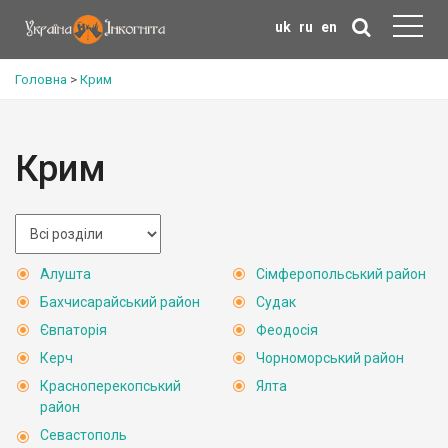
uk
ru
en
Головна
>
Крим
Крим
Алушта
Сімферопольський район
Бахчисарайський район
Судак
Євпаторія
Феодосія
Керч
Чорноморський район
Красноперекопський
Ялта
район
Севастополь