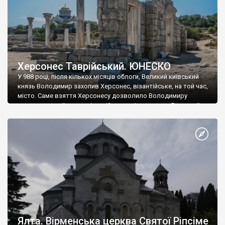
Херсонес Таврійський. ЮНЕСКО
У 988 році, після кількох місяців облоги, Великий київський
князь Володимир захопив Херсонес, візантійське, на той час,
місто. Саме взяття Херсонесу дозволило Володимиру
диктувати свої умови візантійському імператору Василю ІІ, та
одружитися з його дочкою Ганною. Цього ж року, в
Херсонесі Володимир-язичник, став Василем-християнином.
А потім було Хрещення Русі. На честь Херсонесу Таврійського
названо місто […]
Ялта. Вірменська церква Святої Ріпсіме