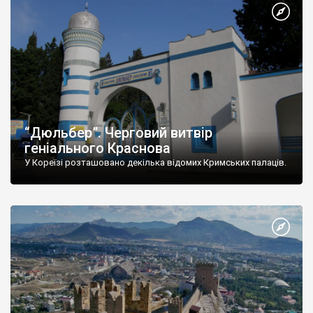
“Дюльбер”. Черговий витвір
геніального Краснова
У Кореїзі розташовано декілька відомих Кримських палаців.