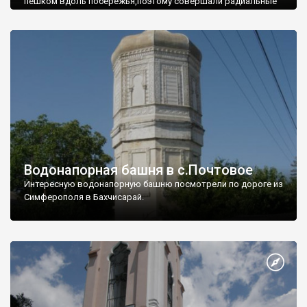
пешком вдоль побережья,поэтому совершали радиальные
вылазки из Оленевки.
Водонапорная башня в с.Почтовое
Интересную водонапорную башню посмотрели по дороге из
Симферополя в Бахчисарай.