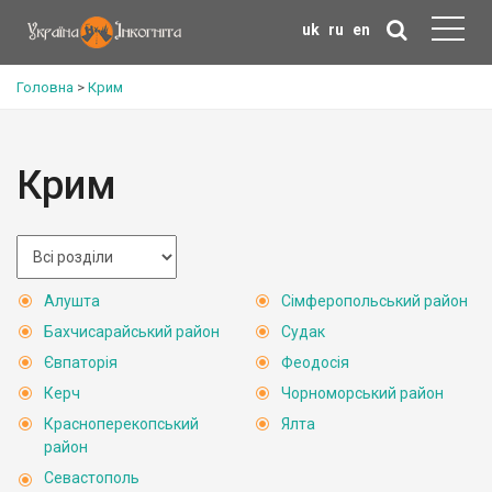
uk
ru
en
Головна
>
Крим
Крим
Алушта
Сімферопольський район
Бахчисарайський район
Судак
Євпаторія
Феодосія
Керч
Чорноморський район
Красноперекопський
Ялта
район
Севастополь