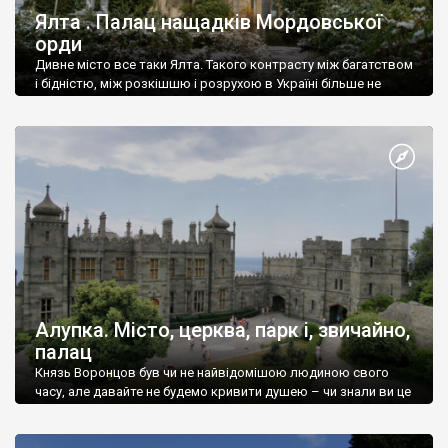
Ялта . Палац нащадків Мордовської
орди
Дивне місто все таки Ялта. Такого контрасту між багатством
і бідністю, між розкішшю і розрухою в Україні більше не
знайдеш.
Алупка. Місто, церква, парк і, звичайно,
палац
Князь Воронцов був чи не найвідомішою людиною свого
часу, але давайте не будемо кривити душею – чи знали ви це
прізвище до відвідин Алупки? Мабуть все таки ні.