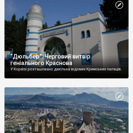
“Дюльбер”. Черговий витвір
геніального Краснова
У Кореїзі розташовано декілька відомих Кримських палаців.