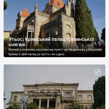
Утьос. Кримський палац грузинської
княгині
Майже у кожному населеному пункті на південному узбережжі
Криму є свій палац (а часто і не один).