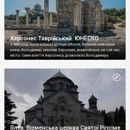
Херсонес Таврійський. ЮНЕСКО
У 988 році, після кількох місяців облоги, Великий київський
князь Володимир захопив Херсонес, візантійське, на той час,
місто. Саме взяття Херсонесу дозволило Володимиру
диктувати свої умови візантійському імператору Василю ІІ, та
одружитися з його дочкою Ганною. Цього ж року, в
Херсонесі Володимир-язичник, став Василем-християнином.
А потім було Хрещення Русі. На честь Херсонесу Таврійського
названо місто […]
Ялта. Вірменська церква Святої Ріпсіме