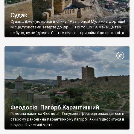
Судак
Судак... Вже чую крики в спину: "Ааа, попса! Муляжна фортеця!
Місце,туристами затерте до дір!..." Но то шо? А мене ще там
не було, ну не "дірявив" я там нічого... принаймні до цього літа.
Феодосія. Пагорб Карантинний
Головна памятка Феодосії - Генуезька фортеця знаходиться в
старому районі - на Карантинному пагорбі, який підноситься в
південній частині міста.