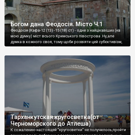
Богом дана Феодосія. Місто Ч.1
Феодосія (Кафа-12 (13) -15 (18) ст) - одне з найцікавіших (на
мою думку) міст всього Кримського півострова .Ну,але
думка в кожного своя, тому щоби розвіяти цей субєктивізм,
запрошую відвідати це
Тарханкутская кругосветка(от
Черноморского до Атлеша)
К сожалению настоящей "кругосветки" не получилось,пройти