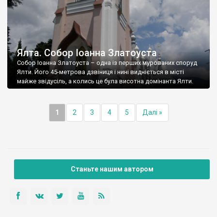
Ялта. Собор Іоанна Златоуста
Собор Іоанна Златоуста – одна із перших мурованих споруд
Ялти. Його 45-метрова дзвіниця і нині видніється в місті
майже звідусіль, а колись це була висотна домінанта Ялти.
1
2
3
4
5
Далі »
Станьте нашим автором