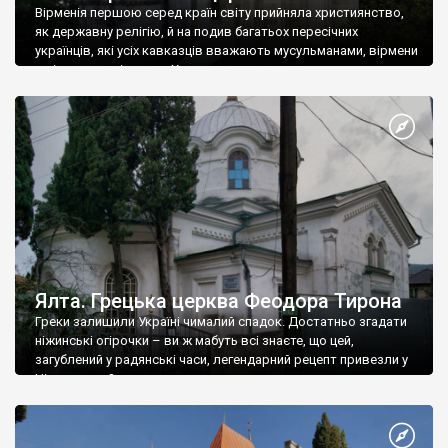
Вірменія першою серед країн світу прийняла християнство,
як державну релігію, й на подив багатьох пересічних
українців, які усіх кавказців вважають мусульманами, вірмени
є відданими вірянами Христа
Ялта. Грецька церква Феодора Тирона
Греки залишили Україні чималий спадок. Достатньо згадати
ніжинські огірочки – ви ж мабуть всі знаєте, що цей,
загублений у радянські часи, легендарний рецепт привезли у
Ніжин греки?