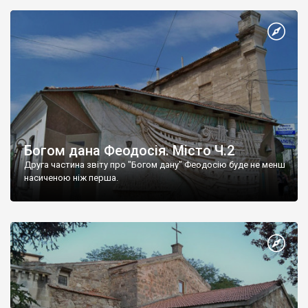
Богом дана Феодосія. Місто Ч.2
Друга частина звіту про "Богом дану" Феодосію буде не менш
насиченою ніж перша.