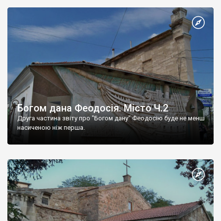
Богом дана Феодосія. Місто Ч.2
Друга частина звіту про "Богом дану" Феодосію буде не менш
насиченою ніж перша.