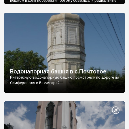
пешком вдоль побережья,поэтому совершали радиальные
вылазки из Оленевки.
Водонапорная башня в с.Почтовое
Интересную водонапорную башню посмотрели по дороге из
Симферополя в Бахчисарай.