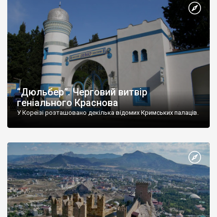
“Дюльбер”. Черговий витвір
геніального Краснова
У Кореїзі розташовано декілька відомих Кримських палаців.