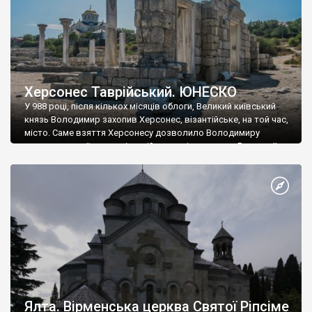
Херсонес Таврійський. ЮНЕСКО
У 988 році, після кількох місяців облоги, Великий київський
князь Володимир захопив Херсонес, візантійське, на той час,
місто. Саме взяття Херсонесу дозволило Володимиру
диктувати свої умови візантійському імператору Василю ІІ, та
одружитися з його дочкою Ганною. Цього ж року, в
Херсонесі Володимир-язичник, став Василем-християнином.
А потім було Хрещення Русі. На честь Херсонесу Таврійського
названо місто […]
Ялта. Вірменська церква Святої Ріпсіме