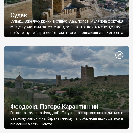
Судак
Судак... Вже чую крики в спину: "Ааа, попса! Муляжна фортеця!
Місце,туристами затерте до дір!..." Но то шо? А мене ще там
не було, ну не "дірявив" я там нічого... принаймні до цього літа.
Феодосія. Пагорб Карантинний
Головна памятка Феодосії - Генуезька фортеця знаходиться в
старому районі - на Карантинному пагорбі, який підноситься в
південній частині міста.