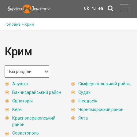
uk
ru
en
Головна
>
Крим
Крим
Алушта
Сімферопольський район
Бахчисарайський район
Судак
Євпаторія
Феодосія
Керч
Чорноморський район
Красноперекопський
Ялта
район
Севастополь