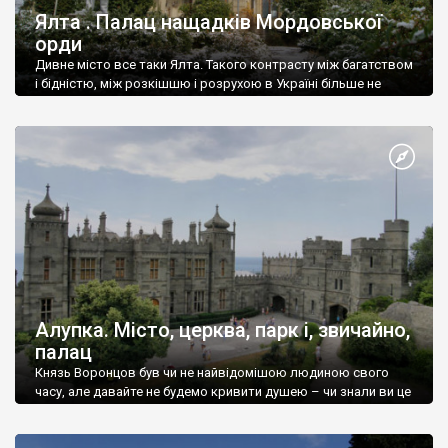
Ялта . Палац нащадків Мордовської
орди
Дивне місто все таки Ялта. Такого контрасту між багатством
і бідністю, між розкішшю і розрухою в Україні більше не
знайдеш.
Алупка. Місто, церква, парк і, звичайно,
палац
Князь Воронцов був чи не найвідомішою людиною свого
часу, але давайте не будемо кривити душею – чи знали ви це
прізвище до відвідин Алупки? Мабуть все таки ні.