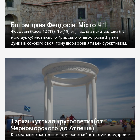
Богом дана Феодосія. Місто Ч.1
Феодосія (Кафа-12 (13) -15 (18) ст) - одне з найцікавіших (на
мою думку) міст всього Кримського півострова .Ну,але
думка в кожного своя, тому щоби розвіяти цей субєктивізм,
запрошую відвідати це
Тарханкутская кругосветка(от
Черноморского до Атлеша)
К сожалению настоящей "кругосветки" не получилось,пройти