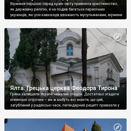
Вірменія першою серед країн світу прийняла християнство,
як державну релігію, й на подив багатьох пересічних
українців, які усіх кавказців вважають мусульманами, вірмени
є відданими вірянами Христа
Ялта. Грецька церква Феодора Тирона
Греки залишили Україні чималий спадок. Достатньо згадати
ніжинські огірочки – ви ж мабуть всі знаєте, що цей,
загублений у радянські часи, легендарний рецепт привезли у
Ніжин греки?