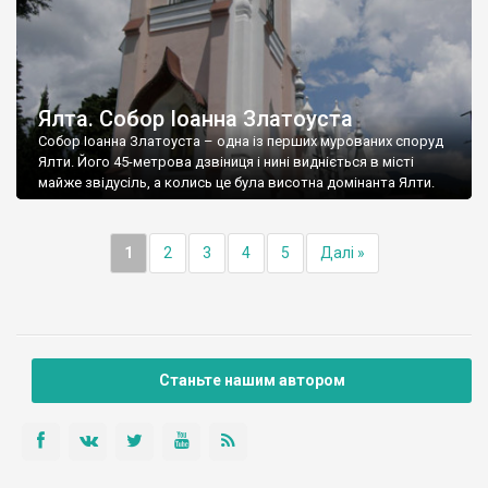
Ялта. Собор Іоанна Златоуста
Собор Іоанна Златоуста – одна із перших мурованих споруд
Ялти. Його 45-метрова дзвіниця і нині видніється в місті
майже звідусіль, а колись це була висотна домінанта Ялти.
1
2
3
4
5
Далі »
Станьте нашим автором