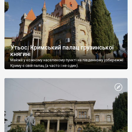
Утьос. Кримський палац грузинської
княгині
Майже у кожному населеному пункті на південному узбережжі
Криму є свій палац (а часто і не один).