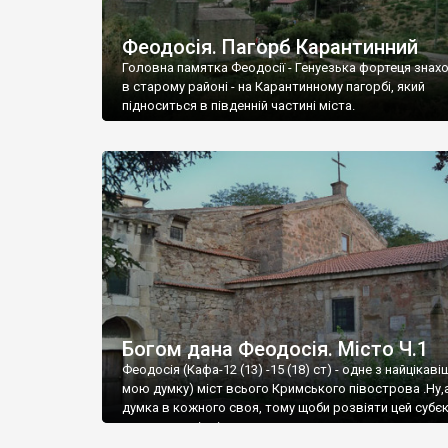
Феодосія. Пагорб Карантинний
Головна памятка Феодосії - Генуезька фортеця знах
в старому районі - на Карантинному пагорбі, який
підноситься в південній частині міста.
Богом дана Феодосія. Місто Ч.1
Феодосія (Кафа-12 (13) -15 (18) ст) - одне з найцікаві
мою думку) міст всього Кримського півострова .Ну,
думка в кожного своя, тому щоби розвіяти цей субєк
запрошую відвідати це