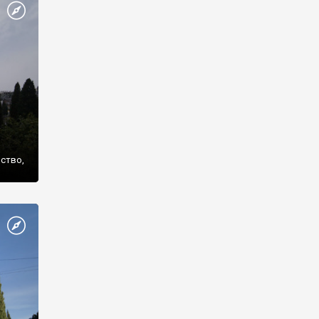
же
нство,