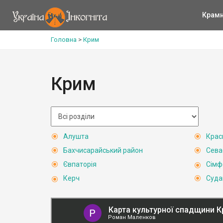
Крам
Головна
>
Крим
Крим
Алушта
Крас
Бахчисарайський район
Сева
Євпаторія
Сімф
Керч
Суда