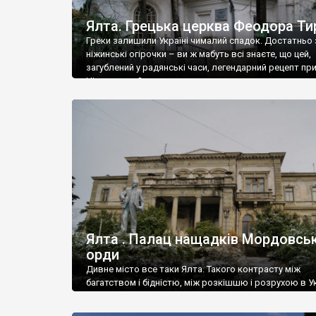
Ялта. Грецька церква Феодора Ти
Греки залишили Україні чималий спадок. Достатньо 
ніжинські огірочки – ви ж мабуть всі знаєте, що цей,
загублений у радянські часи, легендарний рецепт пр
Ніжин греки?
Ялта . Палац нащадків Мордовськ
орди
Дивне місто все таки Ялта. Такого контрасту між
багатством і бідністю, між розкішшю і розрухою в Ук
більше не знайдеш.