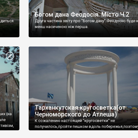
Богом дана Феодосія. Місто Ч.2
одиться
Друга частина звіту про "Богом дану" Феодосію буде 
менш насиченою ніж перша.
Тарханкутская кругосветка(от
Черноморского до Атлеша)
ших (на
але
К сожалению настоящей "кругосветки" не
тивізм,
получилось,пройти пешком вдоль побережья,поэтом
совершали радиальные вылазки из Оленевки.