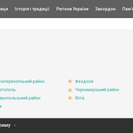
ниця
Історія і традиції
Регіони України
Закордон
Пам'
ноперекопський район
Феодосія
стополь
Чорноморський район
еропольський район
Ялта
к