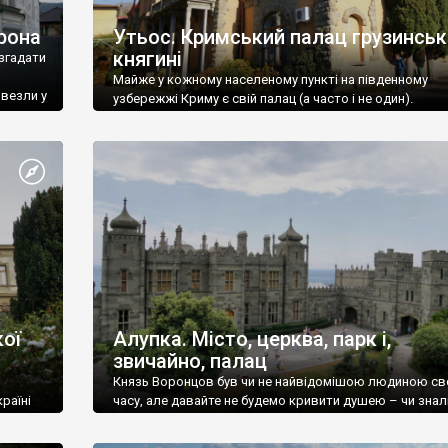
рона
Утьос. Кримський палац грузинськ
княгині
згадати
Майже у кожному населеному пункті на південному
ивезли у
узбережжі Криму є свій палац (а часто і не один).
ої
Алупка. Місто, церква, парк і,
звичайно, палац
Князь Воронцов був чи не найвідомішою людиною св
раїні
часу, але давайте не будемо кривити душею – чи знал
це прізвище до відвідин Алупки? Мабуть все таки ні.