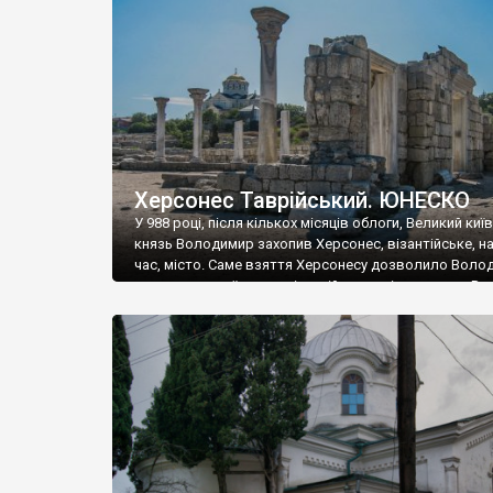
музею «Новгородський музей-заповідник» сотні арт
візантійської доби. Раритети викрадені з фондів об’
культурної спадщини ЮНЕСКО «Херсонеса Таврійсько
Офіційно – на виставку «Золото Візантії», але експер
влада в Україні вважають це лише […]
Херсонес Таврійський. ЮНЕСКО
У 988 році, після кількох місяців облоги, Великий киї
князь Володимир захопив Херсонес, візантійське, на
час, місто. Саме взяття Херсонесу дозволило Воло
диктувати свої умови візантійському імператору Вас
та одружитися з його дочкою Ганною. Цього ж року,
Херсонесі Володимир-язичник, став Василем-
християнином. А потім було Хрещення Русі. На честь
Херсонесу Таврійського названо місто […]