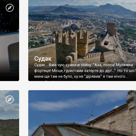
Судак
Судак... Вже чую крики в спину: "Ааа, попса! Муляжна
фортеця! Місце,туристами затерте до дір!..." Но то шо
мене ще там не було, ну не "дірявив" я там нічого...
принаймні до цього літа.