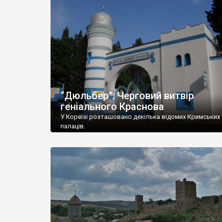
“Дюльбер”. Черговий витвір
геніального Краснова
У Кореїзі розташовано декілька відомих Кримських
палаців.