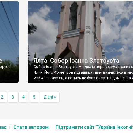
е
Ялта. Собор Іоанна Златоуста
ороге
Собор Іоанна Златоуста – одна із перших мурованих 
Ялти. Його 45-метрова дзвіниця і нині видніється в міс
майже звідусіль, а колись це була висотна домінанта 
2
3
4
5
Далі »
нас
Стати автором
Підтримати сайт “Україна Інкогні