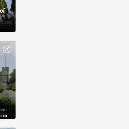
ої
ого
и ви