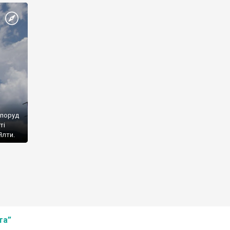
споруд
ті
Ялти.
та”