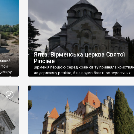
ефактів
називаються «повстяками» (postaki)…” “Вино. Крим
єкту
виробляє відмінне вино і його вдосталь: воно все ду
го».
легке біле і дуже […]
ти та
Ялта. Вірменська церква Святої
Ріпсіме
вський
 той
Вірменія першою серед країн світу прийняла христия
димиру
як державну релігію, й на подив багатьох пересічних
илю ІІ,
українців, які усіх кавказців вважають мусульманами,
 в
вірмени є відданими вірянами Христа