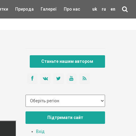
ятки
Природа
Галереї
Про нас
uk
ru
en
Станьте нашим автором
Підтримати сайт
Вхід