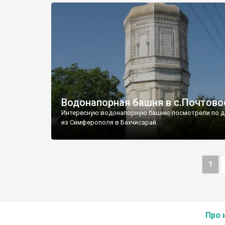
Водонапорная башня в с.Почтово
Интересную водонапорную башню посмотрели по д
из Симферополя в Бахчисарай.
1
Про 