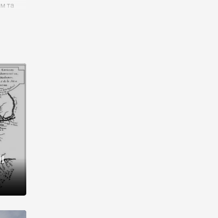
им та
ора і
є
го типу,
ей-
рний
ста:
 райони
від 2
I
і,
рукти,
 котрі