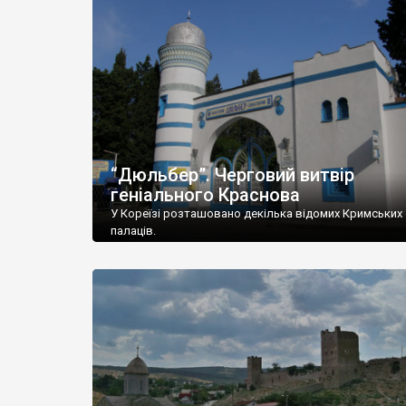
“Дюльбер”. Черговий витвір
геніального Краснова
У Кореїзі розташовано декілька відомих Кримських
палаців.