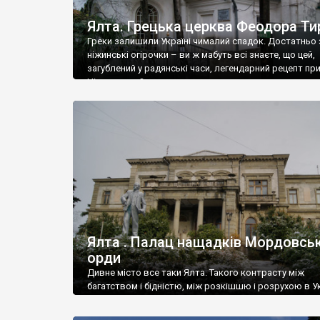
Ялта. Грецька церква Феодора Ти
Греки залишили Україні чималий спадок. Достатньо 
ніжинські огірочки – ви ж мабуть всі знаєте, що цей,
загублений у радянські часи, легендарний рецепт пр
Ніжин греки?
Ялта . Палац нащадків Мордовськ
орди
Дивне місто все таки Ялта. Такого контрасту між
багатством і бідністю, між розкішшю і розрухою в Ук
більше не знайдеш.