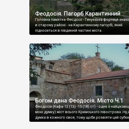
Феодосія. Пагорб Карантинний
Головна памятка Феодосії - Генуезька фортеця знах
в старому районі - на Карантинному пагорбі, який
підноситься в південній частині міста.
Богом дана Феодосія. Місто Ч.1
Феодосія (Кафа-12 (13) -15 (18) ст) - одне з найцікаві
мою думку) міст всього Кримського півострова .Ну,
думка в кожного своя, тому щоби розвіяти цей субєк
запрошую відвідати це