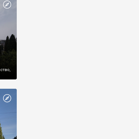
же
нство,