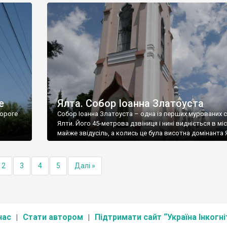
е
Ялта. Собор Іоанна Златоуста
ороге
Собор Іоанна Златоуста – одна із перших мурованих 
Ялти. Його 45-метрова дзвіниця і нині видніється в міс
майже звідусіль, а колись це була висотна домінанта 
2
3
4
5
Далі »
нас
Стати автором
Підтримати сайт “Україна Інкогні