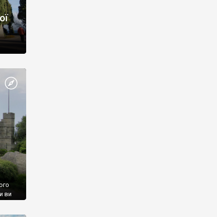
ої
ого
и ви