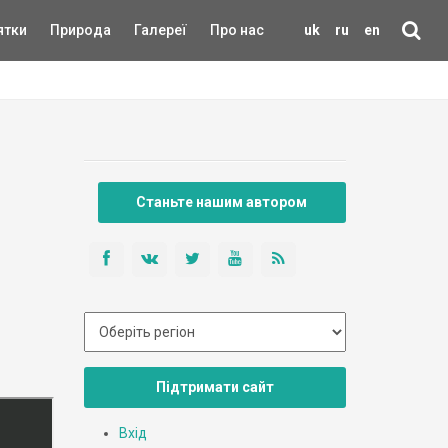
ятки
Природа
Галереї
Про нас
uk
ru
en
Станьте нашим автором
Підтримати сайт
Вхід