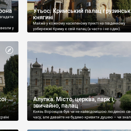
рона
Утьос. Кримський палац грузинськ
княгині
згадати
Майже у кожному населеному пункті на південному
ивезли у
узбережжі Криму є свій палац (а часто і не один).
ої
Алупка. Місто, церква, парк і,
звичайно, палац
Князь Воронцов був чи не найвідомішою людиною св
раїні
часу, але давайте не будемо кривити душею – чи знал
це прізвище до відвідин Алупки? Мабуть все таки ні.