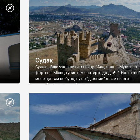
Судак
Судак... Вже чую крики в спину: "Ааа, попса! Муляжна
фортеця! Місце,туристами затерте до дір!..." Но то шо
мене ще там не було, ну не "дірявив" я там нічого...
принаймні до цього літа.