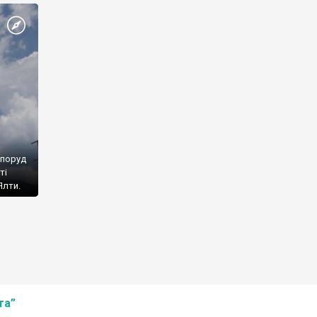
споруд
ті
Ялти.
та”