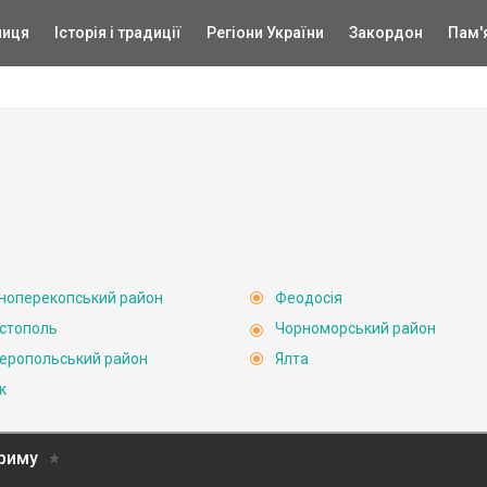
ниця
Історія і традиції
Регіони України
Закордон
Пам'
ноперекопський район
Феодосія
стополь
Чорноморський район
еропольський район
Ялта
к