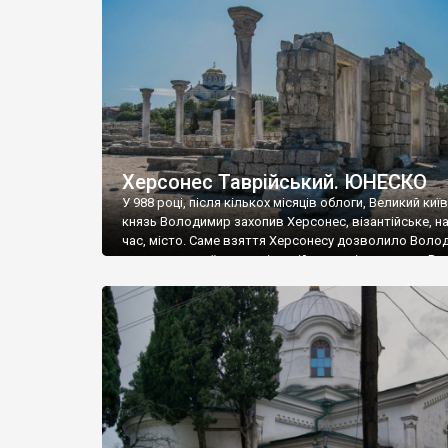
музею «Новгородський музей-заповідник» сотні арт
візантійської доби. Раритети викрадені з фондів об’
культурної спадщини ЮНЕСКО «Херсонеса Таврійсько
Офіційно – на виставку «Золото Візантії», але експер
влада в Україні вважають це лише […]
Херсонес Таврійський. ЮНЕСКО
У 988 році, після кількох місяців облоги, Великий киї
князь Володимир захопив Херсонес, візантійське, на
час, місто. Саме взяття Херсонесу дозволило Воло
диктувати свої умови візантійському імператору Вас
та одружитися з його дочкою Ганною. Цього ж року,
Херсонесі Володимир-язичник, став Василем-
християнином. А потім було Хрещення Русі. На честь
Херсонесу Таврійського названо місто […]