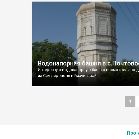
Водонапорная башня в с.Почтово
Интересную водонапорную башню посмотрели по д
из Симферополя в Бахчисарай.
1
Про 