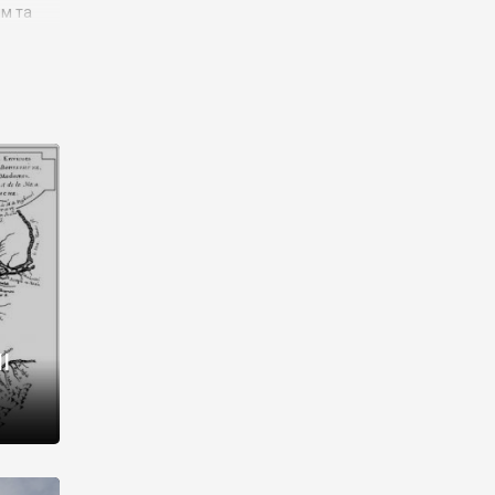
им та
ора і
є
го типу,
ей-
рний
ста:
 райони
від 2
I
і,
рукти,
 котрі