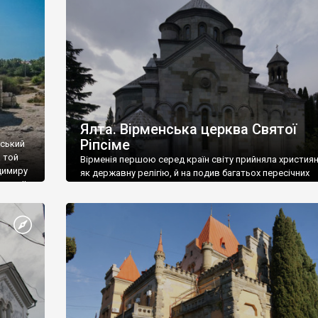
ефактів
називаються «повстяками» (postaki)…” “Вино. Крим
єкту
виробляє відмінне вино і його вдосталь: воно все ду
го».
легке біле і дуже […]
ти та
Ялта. Вірменська церква Святої
Ріпсіме
вський
 той
Вірменія першою серед країн світу прийняла христия
димиру
як державну релігію, й на подив багатьох пересічних
илю ІІ,
українців, які усіх кавказців вважають мусульманами,
 в
вірмени є відданими вірянами Христа