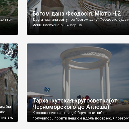
Богом дана Феодосія. Місто Ч.2
одиться
Друга частина звіту про "Богом дану" Феодосію буде 
менш насиченою ніж перша.
Тарханкутская кругосветка(от
Черноморского до Атлеша)
ших (на
але
К сожалению настоящей "кругосветки" не
тивізм,
получилось,пройти пешком вдоль побережья,поэтом
совершали радиальные вылазки из Оленевки.