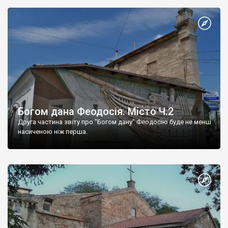
Богом дана Феодосія. Місто Ч.2
Друга частина звіту про "Богом дану" Феодосію буде не менш
насиченою ніж перша.