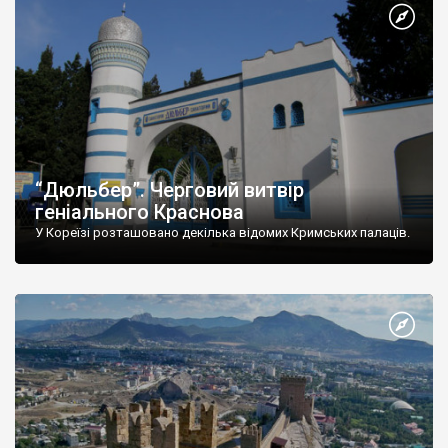
“Дюльбер”. Черговий витвір
геніального Краснова
У Кореїзі розташовано декілька відомих Кримських палаців.