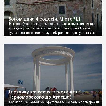
Богом дана Феодосія. Місто Ч.1
Феодосія (Кафа-12 (13) -15 (18) ст) - одне з найцікавіших (на
мою думку) міст всього Кримського півострова .Ну,але
думка в кожного своя, тому щоби розвіяти цей субєктивізм,
запрошую відвідати це
Тарханкутская кругосветка(от
Черноморского до Атлеша)
К сожалению настоящей "кругосветки" не получилось,пройти