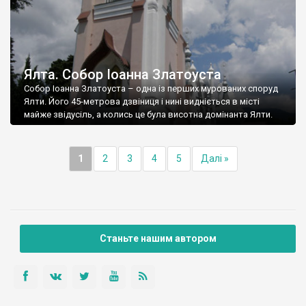
Ялта. Собор Іоанна Златоуста
Собор Іоанна Златоуста – одна із перших мурованих споруд
Ялти. Його 45-метрова дзвіниця і нині видніється в місті
майже звідусіль, а колись це була висотна домінанта Ялти.
1
2
3
4
5
Далі »
Станьте нашим автором