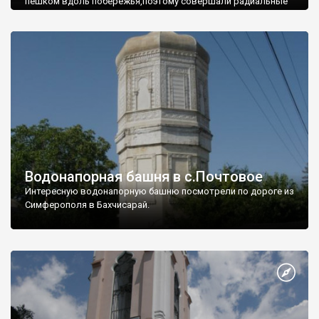
пешком вдоль побережья,поэтому совершали радиальные
вылазки из Оленевки.
Водонапорная башня в с.Почтовое
Интересную водонапорную башню посмотрели по дороге из
Симферополя в Бахчисарай.