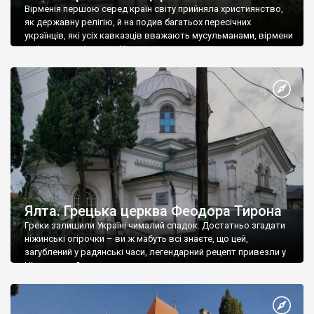
Вірменія першою серед країн світу прийняла християнство,
як державну релігію, й на подив багатьох пересічних
українців, які усіх кавказців вважають мусульманами, вірмени
є відданими вірянами Христа
Ялта. Грецька церква Феодора Тирона
Греки залишили Україні чималий спадок. Достатньо згадати
ніжинські огірочки – ви ж мабуть всі знаєте, що цей,
загублений у радянські часи, легендарний рецепт привезли у
Ніжин греки?