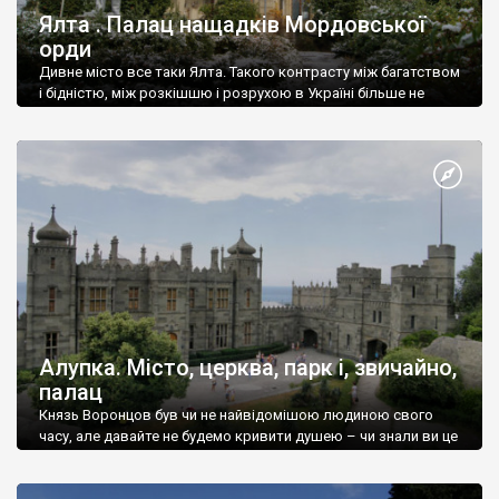
Ялта . Палац нащадків Мордовської
орди
Дивне місто все таки Ялта. Такого контрасту між багатством
і бідністю, між розкішшю і розрухою в Україні більше не
знайдеш.
Алупка. Місто, церква, парк і, звичайно,
палац
Князь Воронцов був чи не найвідомішою людиною свого
часу, але давайте не будемо кривити душею – чи знали ви це
прізвище до відвідин Алупки? Мабуть все таки ні.