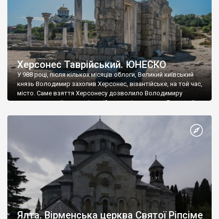
Херсонес Таврійський. ЮНЕСКО
У 988 році, після кількох місяців облоги, Великий київський
князь Володимир захопив Херсонес, візантійське, на той час,
місто. Саме взяття Херсонесу дозволило Володимиру
диктувати свої умови візантійському імператору Василю ІІ, та
одружитися з його дочкою Ганною. Цього ж року, в
Херсонесі Володимир-язичник, став Василем-християнином.
А потім було Хрещення Русі. На честь Херсонесу Таврійського
названо місто […]
Ялта. Вірменська церква Святої Ріпсіме