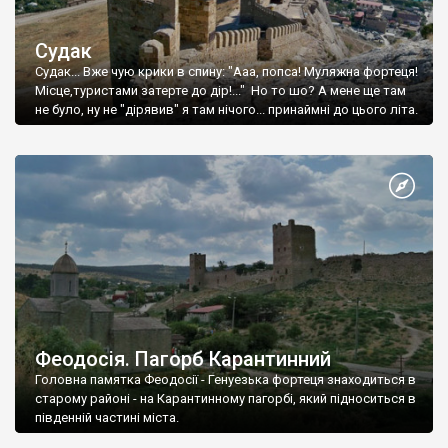
Судак
Судак... Вже чую крики в спину: "Ааа, попса! Муляжна фортеця!
Місце,туристами затерте до дір!..." Но то шо? А мене ще там
не було, ну не "дірявив" я там нічого... принаймні до цього літа.
Феодосія. Пагорб Карантинний
Головна памятка Феодосії - Генуезька фортеця знаходиться в
старому районі - на Карантинному пагорбі, який підноситься в
південній частині міста.