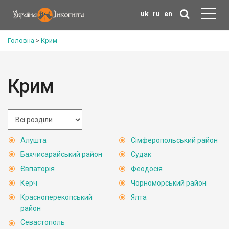
uk
ru
en
Головна
>
Крим
Крим
Алушта
Сімферопольський район
Бахчисарайський район
Судак
Євпаторія
Феодосія
Керч
Чорноморський район
Красноперекопський
Ялта
район
Севастополь