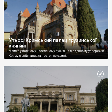
Утьос. Кримський палац грузинської
княгині
Майже у кожному населеному пункті на південному узбережжі
Криму є свій палац (а часто і не один).