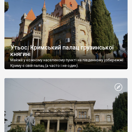
Утьос. Кримський палац грузинської
княгині
Майже у кожному населеному пункті на південному узбережжі
Криму є свій палац (а часто і не один).