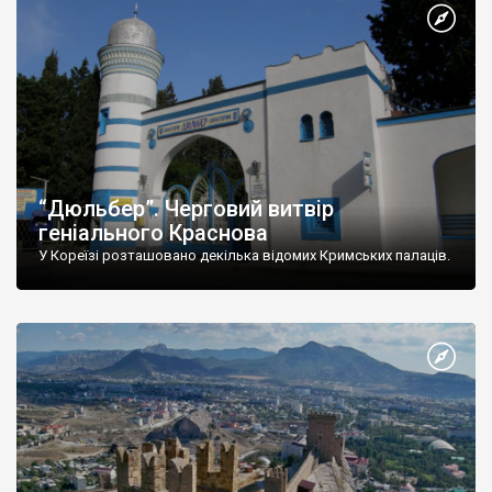
“Дюльбер”. Черговий витвір
геніального Краснова
У Кореїзі розташовано декілька відомих Кримських палаців.