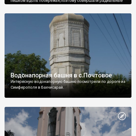
пешком вдоль побережья,поэтому совершали радиальные
вылазки из Оленевки.
Водонапорная башня в с.Почтовое
Интересную водонапорную башню посмотрели по дороге из
Симферополя в Бахчисарай.