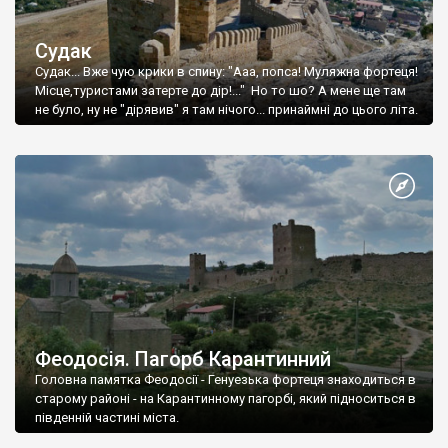
Судак
Судак... Вже чую крики в спину: "Ааа, попса! Муляжна фортеця!
Місце,туристами затерте до дір!..." Но то шо? А мене ще там
не було, ну не "дірявив" я там нічого... принаймні до цього літа.
Феодосія. Пагорб Карантинний
Головна памятка Феодосії - Генуезька фортеця знаходиться в
старому районі - на Карантинному пагорбі, який підноситься в
південній частині міста.