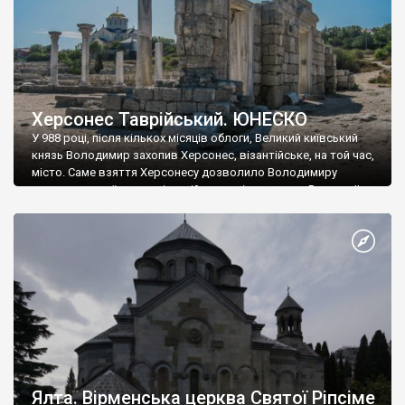
Херсонес Таврійський. ЮНЕСКО
У 988 році, після кількох місяців облоги, Великий київський
князь Володимир захопив Херсонес, візантійське, на той час,
місто. Саме взяття Херсонесу дозволило Володимиру
диктувати свої умови візантійському імператору Василю ІІ, та
одружитися з його дочкою Ганною. Цього ж року, в
Херсонесі Володимир-язичник, став Василем-християнином.
А потім було Хрещення Русі. На честь Херсонесу Таврійського
названо місто […]
Ялта. Вірменська церква Святої Ріпсіме