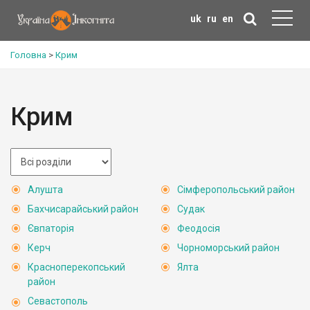
uk
ru
en
Головна
>
Крим
Крим
Алушта
Сімферопольський район
Бахчисарайський район
Судак
Євпаторія
Феодосія
Керч
Чорноморський район
Красноперекопський
Ялта
район
Севастополь