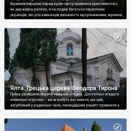
Вірменія першою серед країн світу прийняла християнство,
як державну релігію, й на подив багатьох пересічних
українців, які усіх кавказців вважають мусульманами, вірмени
є відданими вірянами Христа
Ялта. Грецька церква Феодора Тирона
Греки залишили Україні чималий спадок. Достатньо згадати
ніжинські огірочки – ви ж мабуть всі знаєте, що цей,
загублений у радянські часи, легендарний рецепт привезли у
Ніжин греки?