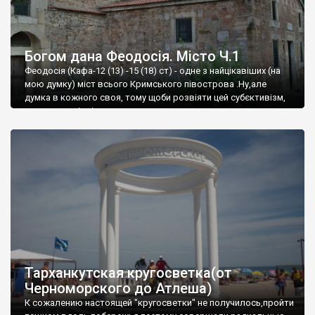
Богом дана Феодосія. Місто Ч.1
Феодосія (Кафа-12 (13) -15 (18) ст) - одне з найцікавіших (на
мою думку) міст всього Кримського півострова .Ну,але
думка в кожного своя, тому щоби розвіяти цей субєктивізм,
запрошую відвідати це
Тарханкутская кругосветка(от
Черноморского до Атлеша)
К сожалению настоящей "кругосветки" не получилось,пройти