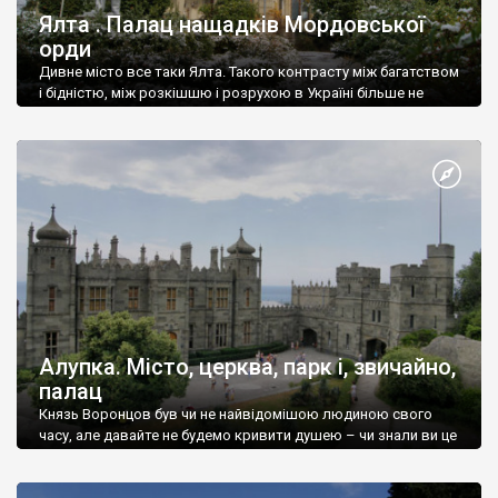
Ялта . Палац нащадків Мордовської
орди
Дивне місто все таки Ялта. Такого контрасту між багатством
і бідністю, між розкішшю і розрухою в Україні більше не
знайдеш.
Алупка. Місто, церква, парк і, звичайно,
палац
Князь Воронцов був чи не найвідомішою людиною свого
часу, але давайте не будемо кривити душею – чи знали ви це
прізвище до відвідин Алупки? Мабуть все таки ні.