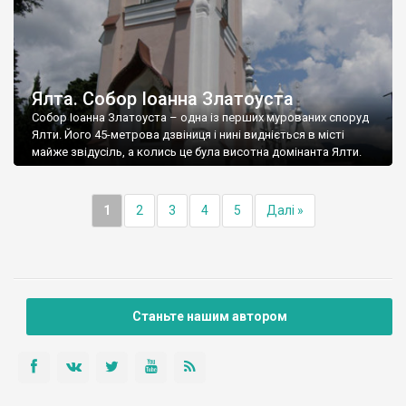
Ялта. Собор Іоанна Златоуста
Собор Іоанна Златоуста – одна із перших мурованих споруд
Ялти. Його 45-метрова дзвіниця і нині видніється в місті
майже звідусіль, а колись це була висотна домінанта Ялти.
1
2
3
4
5
Далі »
Станьте нашим автором