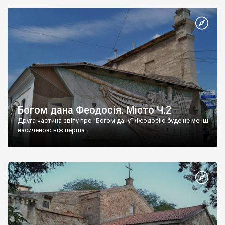
Богом дана Феодосія. Місто Ч.2
Друга частина звіту про "Богом дану" Феодосію буде не менш
насиченою ніж перша.