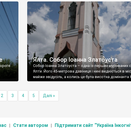
е
Ялта. Собор Іоанна Златоуста
ороге
Собор Іоанна Златоуста – одна із перших мурованих 
Ялти. Його 45-метрова дзвіниця і нині видніється в міс
майже звідусіль, а колись це була висотна домінанта 
2
3
4
5
Далі »
нас
Стати автором
Підтримати сайт “Україна Інкогні