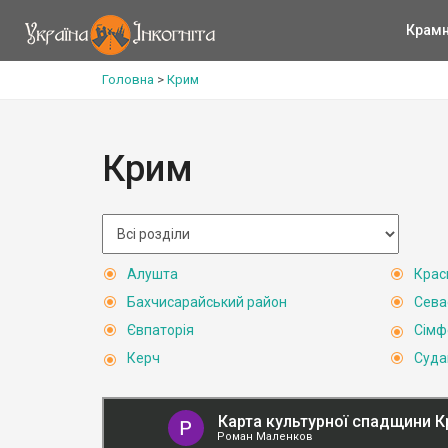
Крам
Головна
>
Крим
Крим
Алушта
Крас
Бахчисарайський район
Сева
Євпаторія
Сімф
Керч
Суда