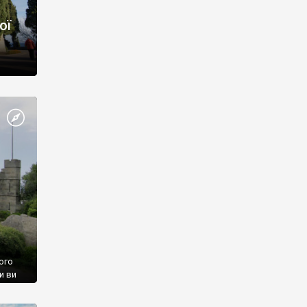
ої
ого
и ви