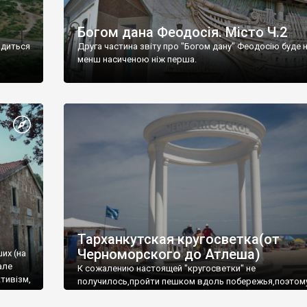
Богом дана Феодосія. Місто Ч.2
одиться
Друга частина звіту про "Богом дану" Феодосію буде 
менш насиченою ніж перша.
Тарханкутская кругосветка(от
Черноморского до Атлеша)
ших (на
але
К сожалению настоящей "кругосветки" не
тивізм,
получилось,пройти пешком вдоль побережья,поэтом
совершали радиальные вылазки из Оленевки.