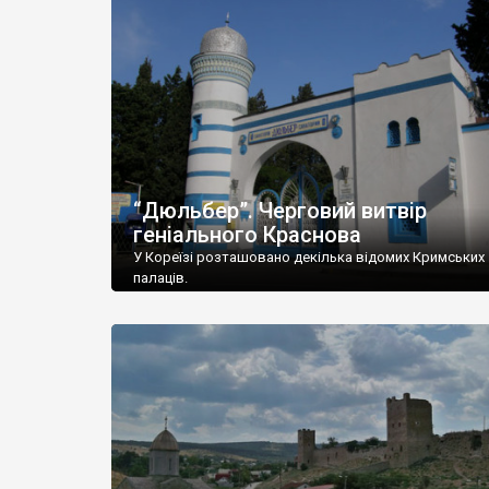
“Дюльбер”. Черговий витвір
геніального Краснова
У Кореїзі розташовано декілька відомих Кримських
палаців.