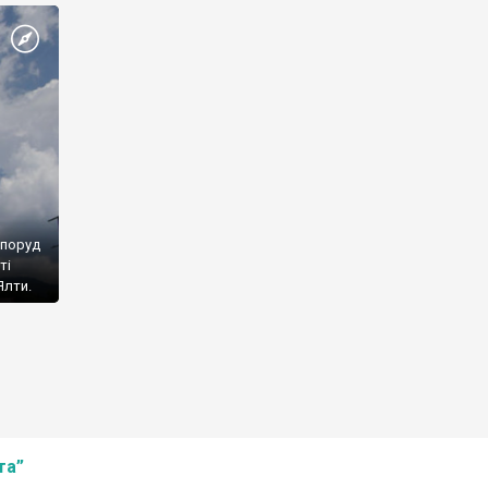
споруд
ті
Ялти.
та”