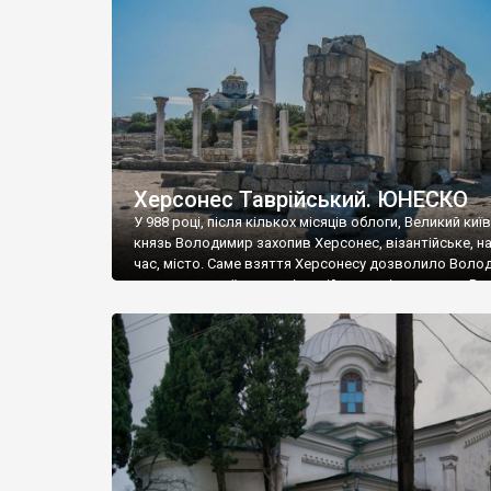
музею «Новгородський музей-заповідник» сотні арт
візантійської доби. Раритети викрадені з фондів об’
культурної спадщини ЮНЕСКО «Херсонеса Таврійсько
Офіційно – на виставку «Золото Візантії», але експер
влада в Україні вважають це лише […]
Херсонес Таврійський. ЮНЕСКО
У 988 році, після кількох місяців облоги, Великий киї
князь Володимир захопив Херсонес, візантійське, на
час, місто. Саме взяття Херсонесу дозволило Воло
диктувати свої умови візантійському імператору Вас
та одружитися з його дочкою Ганною. Цього ж року,
Херсонесі Володимир-язичник, став Василем-
християнином. А потім було Хрещення Русі. На честь
Херсонесу Таврійського названо місто […]