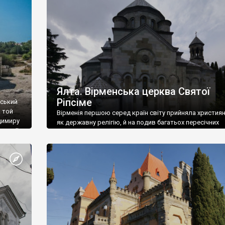
ефактів
називаються «повстяками» (postaki)…” “Вино. Крим
єкту
виробляє відмінне вино і його вдосталь: воно все ду
го».
легке біле і дуже […]
ти та
Ялта. Вірменська церква Святої
Ріпсіме
вський
 той
Вірменія першою серед країн світу прийняла христия
димиру
як державну релігію, й на подив багатьох пересічних
илю ІІ,
українців, які усіх кавказців вважають мусульманами,
 в
вірмени є відданими вірянами Христа