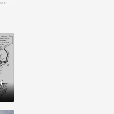
им та
ора і
є
го типу,
ей-
рний
ста:
 райони
від 2
I
і,
рукти,
 котрі