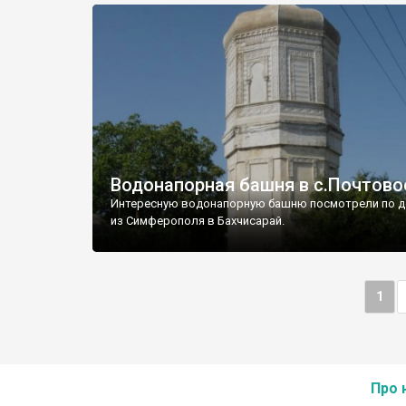
Водонапорная башня в с.Почтово
Интересную водонапорную башню посмотрели по д
из Симферополя в Бахчисарай.
1
Про 