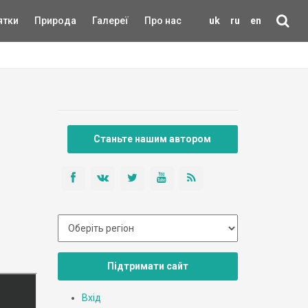
ятки
Природа
Галереї
Про нас
uk
ru
en
Станьте нашим автором
Підтримати сайт
Вхід