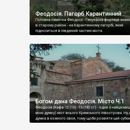
Феодосія. Пагорб Карантинний
Головна памятка Феодосії - Генуезька фортеця знах
в старому районі - на Карантинному пагорбі, який
підноситься в південній частині міста.
Богом дана Феодосія. Місто Ч.1
Феодосія (Кафа-12 (13) -15 (18) ст) - одне з найцікаві
мою думку) міст всього Кримського півострова .Ну,
думка в кожного своя, тому щоби розвіяти цей субєк
запрошую відвідати це