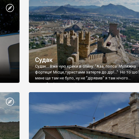
Судак
Судак... Вже чую крики в спину: "Ааа, попса! Муляжна
фортеця! Місце,туристами затерте до дір!..." Но то шо
мене ще там не було, ну не "дірявив" я там нічого...
принаймні до цього літа.