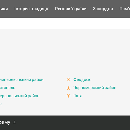
ниця
Історія і традиції
Регіони України
Закордон
Пам'
ноперекопський район
Феодосія
стополь
Чорноморський район
еропольський район
Ялта
к