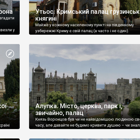
рона
Утьос. Кримський палац грузинськ
княгині
згадати
Майже у кожному населеному пункті на південному
ивезли у
узбережжі Криму є свій палац (а часто і не один).
ої
Алупка. Місто, церква, парк і,
звичайно, палац
Князь Воронцов був чи не найвідомішою людиною св
раїні
часу, але давайте не будемо кривити душею – чи знал
це прізвище до відвідин Алупки? Мабуть все таки ні.