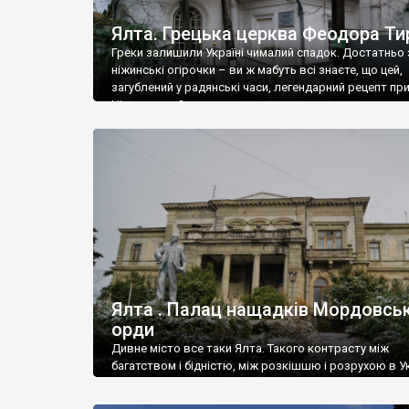
Ялта. Грецька церква Феодора Ти
Греки залишили Україні чималий спадок. Достатньо 
ніжинські огірочки – ви ж мабуть всі знаєте, що цей,
загублений у радянські часи, легендарний рецепт пр
Ніжин греки?
Ялта . Палац нащадків Мордовськ
орди
Дивне місто все таки Ялта. Такого контрасту між
багатством і бідністю, між розкішшю і розрухою в Ук
більше не знайдеш.