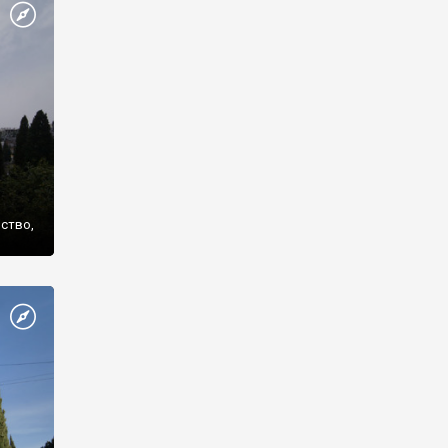
же
нство,