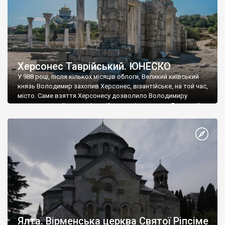
Херсонес Таврійський. ЮНЕСКО
У 988 році, після кількох місяців облоги, Великий київський
князь Володимир захопив Херсонес, візантійське, на той час,
місто. Саме взяття Херсонесу дозволило Володимиру
диктувати свої умови візантійському імператору Василю ІІ, та
одружитися з його дочкою Ганною. Цього ж року, в
Херсонесі Володимир-язичник, став Василем-християнином.
А потім було Хрещення Русі. На честь Херсонесу Таврійського
названо місто […]
Ялта. Вірменська церква Святої Ріпсіме