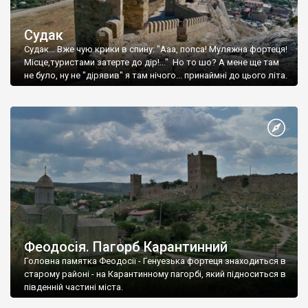
Судак
Судак... Вже чую крики в спину: "Ааа, попса! Муляжна фортеця!
Місце,туристами затерте до дір!..." Но то шо? А мене ще там
не було, ну не "дірявив" я там нічого... принаймні до цього літа.
Феодосія. Пагорб Карантинний
Головна памятка Феодосії - Генуезька фортеця знаходиться в
старому районі - на Карантинному пагорбі, який підноситься в
південній частині міста.