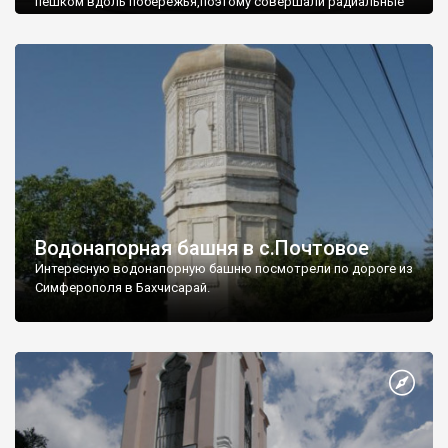
пешком вдоль побережья,поэтому совершали радиальные
вылазки из Оленевки.
Водонапорная башня в с.Почтовое
Интересную водонапорную башню посмотрели по дороге из
Симферополя в Бахчисарай.