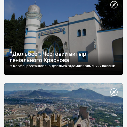
“Дюльбер”. Черговий витвір
геніального Краснова
У Кореїзі розташовано декілька відомих Кримських палаців.