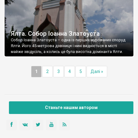
Ялта. Собор Іоанна Златоуста
Собор Іоанна Златоуста – одна із перших мурованих споруд
Ялти. Його 45-метрова дзвіниця і нині видніється в місті
майже звідусіль, а колись це була висотна домінанта Ялти.
1
2
3
4
5
Далі »
Станьте нашим автором