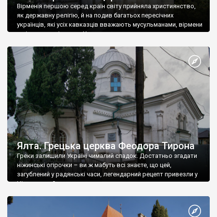
Вірменія першою серед країн світу прийняла християнство,
як державну релігію, й на подив багатьох пересічних
українців, які усіх кавказців вважають мусульманами, вірмени
є відданими вірянами Христа
Ялта. Грецька церква Феодора Тирона
Греки залишили Україні чималий спадок. Достатньо згадати
ніжинські огірочки – ви ж мабуть всі знаєте, що цей,
загублений у радянські часи, легендарний рецепт привезли у
Ніжин греки?