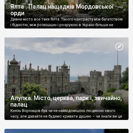
Ялта . Палац нащадків Мордовської
орди
Дивне місто все таки Ялта. Такого контрасту між багатством
і бідністю, між розкішшю і розрухою в Україні більше не
знайдеш.
Алупка. Місто, церква, парк і, звичайно,
палац
Князь Воронцов був чи не найвідомішою людиною свого
часу, але давайте не будемо кривити душею – чи знали ви це
прізвище до відвідин Алупки? Мабуть все таки ні.