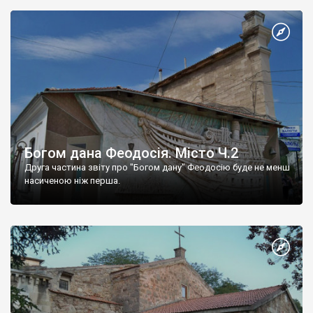
Богом дана Феодосія. Місто Ч.2
Друга частина звіту про "Богом дану" Феодосію буде не менш
насиченою ніж перша.