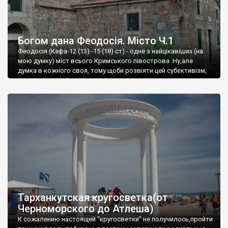
Богом дана Феодосія. Місто Ч.1
Феодосія (Кафа-12 (13) -15 (18) ст) - одне з найцікавіших (на
мою думку) міст всього Кримського півострова .Ну,але
думка в кожного своя, тому щоби розвіяти цей субєктивізм,
запрошую відвідати це
Тарханкутская кругосветка(от
Черноморского до Атлеша)
К сожалению настоящей "кругосветки" не получилось,пройти