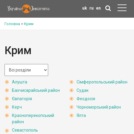
uk
ru
en
Головна
>
Крим
Крим
Алушта
Сімферопольський район
Бахчисарайський район
Судак
Євпаторія
Феодосія
Керч
Чорноморський район
Красноперекопський
Ялта
район
Севастополь