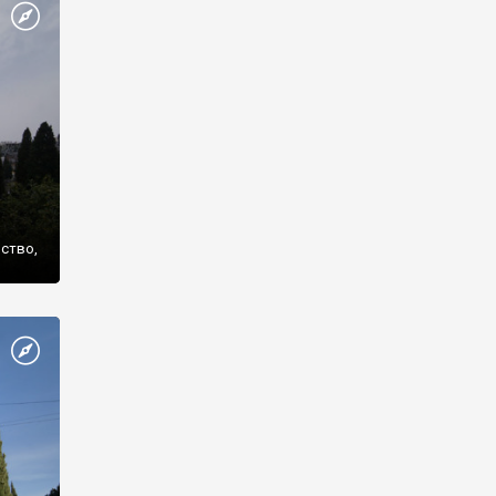
же
нство,