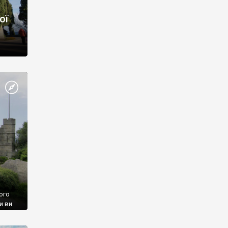
ої
ого
и ви