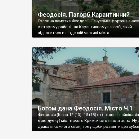
Феодосія. Пагорб Карантинний
Головна памятка Феодосії - Генуезька фортеця знах
в старому районі - на Карантинному пагорбі, який
підноситься в південній частині міста.
Богом дана Феодосія. Місто Ч.1
Феодосія (Кафа-12 (13) -15 (18) ст) - одне з найцікаві
мою думку) міст всього Кримського півострова .Ну,
думка в кожного своя, тому щоби розвіяти цей субєк
запрошую відвідати це