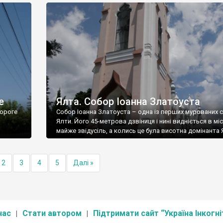
е
Ялта. Собор Іоанна Златоуста
ороге
Собор Іоанна Златоуста – одна із перших мурованих 
Ялти. Його 45-метрова дзвіниця і нині видніється в міс
майже звідусіль, а колись це була висотна домінанта 
2
3
4
5
Далі »
нас
Стати автором
Підтримати сайт “Україна Інкогні