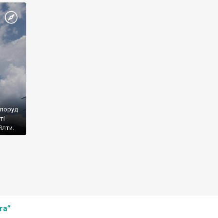
споруд
ті
Ялти.
та”