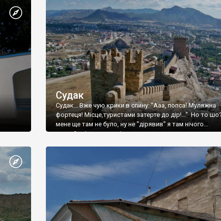
Судак
Судак... Вже чую крики в спину: "Ааа, попса! Муляжна
фортеця! Місце,туристами затерте до дір!..." Но то шо
мене ще там не було, ну не "дірявив" я там нічого...
принаймні до цього літа.