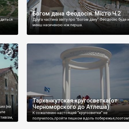
Богом дана Феодосія. Місто Ч.2
одиться
Друга частина звіту про "Богом дану" Феодосію буде 
менш насиченою ніж перша.
Тарханкутская кругосветка(от
Черноморского до Атлеша)
ших (на
але
К сожалению настоящей "кругосветки" не
тивізм,
получилось,пройти пешком вдоль побережья,поэтом
совершали радиальные вылазки из Оленевки.