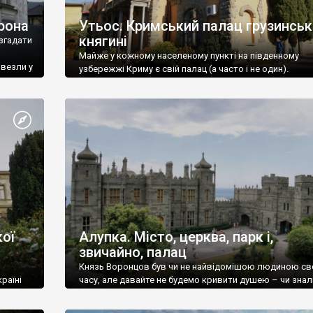
рона
Утьос. Кримський палац грузинськ
княгині
згадати
Майже у кожному населеному пункті на південному
ивезли у
узбережжі Криму є свій палац (а часто і не один).
ої
Алупка. Місто, церква, парк і,
звичайно, палац
Князь Воронцов був чи не найвідомішою людиною св
раїні
часу, але давайте не будемо кривити душею – чи знал
це прізвище до відвідин Алупки? Мабуть все таки ні.