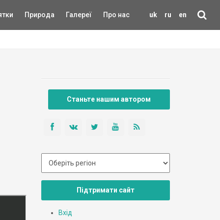
ятки
Природа
Галереї
Про нас
uk
ru
en
Станьте нашим автором
Підтримати сайт
Вхід