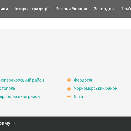
ниця
Історія і традиції
Регіони України
Закордон
Пам'
ноперекопський район
Феодосія
стополь
Чорноморський район
еропольський район
Ялта
к