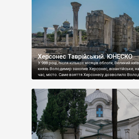
музею «Новгородський музей-заповідник» сотні арт
візантійської доби. Раритети викрадені з фондів об’
культурної спадщини ЮНЕСКО «Херсонеса Таврійсько
Офіційно – на виставку «Золото Візантії», але експер
влада в Україні вважають це лише […]
Херсонес Таврійський. ЮНЕСКО
У 988 році, після кількох місяців облоги, Великий киї
князь Володимир захопив Херсонес, візантійське, на
час, місто. Саме взяття Херсонесу дозволило Воло
диктувати свої умови візантійському імператору Вас
та одружитися з його дочкою Ганною. Цього ж року,
Херсонесі Володимир-язичник, став Василем-
християнином. А потім було Хрещення Русі. На честь
Херсонесу Таврійського названо місто […]