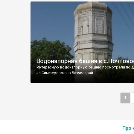
Водонапорная башня в с.Почтово
Интересную водонапорную башню посмотрели по д
из Симферополя в Бахчисарай.
1
Про 