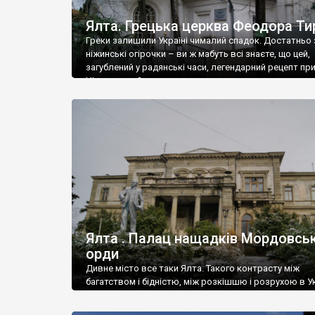
Ялта. Грецька церква Феодора Ти
Греки залишили Україні чималий спадок. Достатньо 
ніжинські огірочки – ви ж мабуть всі знаєте, що цей,
загублений у радянські часи, легендарний рецепт пр
Ніжин греки?
Ялта . Палац нащадків Мордовськ
орди
Дивне місто все таки Ялта. Такого контрасту між
багатством і бідністю, між розкішшю і розрухою в Ук
більше не знайдеш.