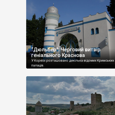
“Дюльбер”. Черговий витвір
геніального Краснова
У Кореїзі розташовано декілька відомих Кримських
палаців.