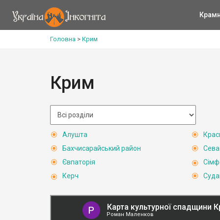
Крам
Головна
>
Крим
Крим
Алушта
Крас
Бахчисарайський район
Сева
Євпаторія
Сімф
Керч
Суда