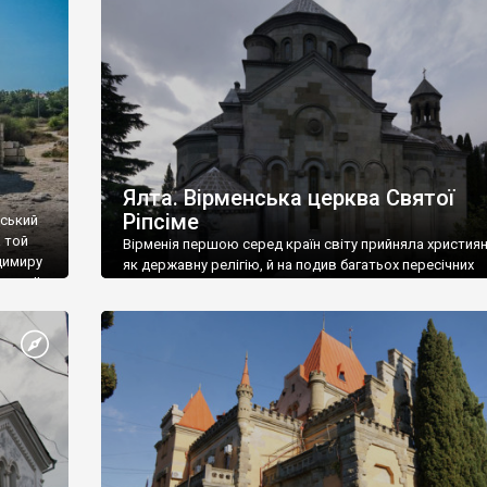
ефактів
називаються «повстяками» (postaki)…” “Вино. Крим
єкту
виробляє відмінне вино і його вдосталь: воно все ду
го».
легке біле і дуже […]
ти та
Ялта. Вірменська церква Святої
Ріпсіме
вський
 той
Вірменія першою серед країн світу прийняла христия
димиру
як державну релігію, й на подив багатьох пересічних
илю ІІ,
українців, які усіх кавказців вважають мусульманами,
 в
вірмени є відданими вірянами Христа