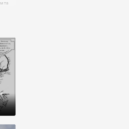
им та
ора і
є
го типу,
ей-
рний
ста:
 райони
від 2
I
і,
рукти,
 котрі