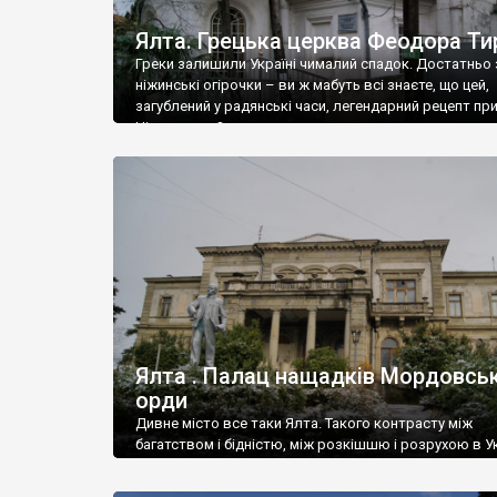
Ялта. Грецька церква Феодора Ти
Греки залишили Україні чималий спадок. Достатньо 
ніжинські огірочки – ви ж мабуть всі знаєте, що цей,
загублений у радянські часи, легендарний рецепт пр
Ніжин греки?
Ялта . Палац нащадків Мордовськ
орди
Дивне місто все таки Ялта. Такого контрасту між
багатством і бідністю, між розкішшю і розрухою в Ук
більше не знайдеш.