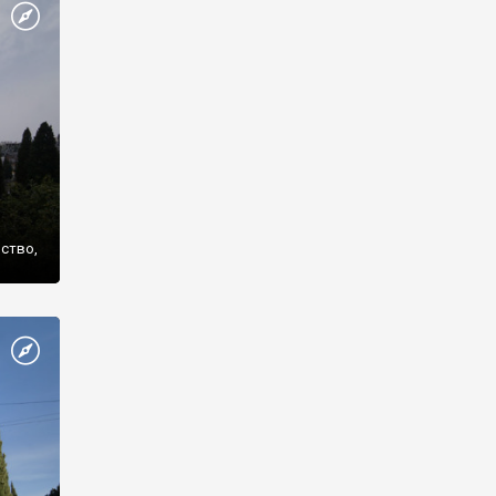
же
нство,