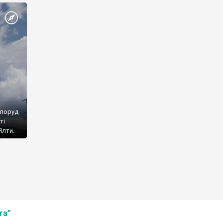
споруд
ті
Ялти.
та”