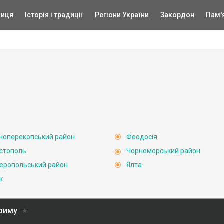
ниця
Історія і традиції
Регіони України
Закордон
Пам'
ноперекопський район
Феодосія
стополь
Чорноморський район
еропольський район
Ялта
к