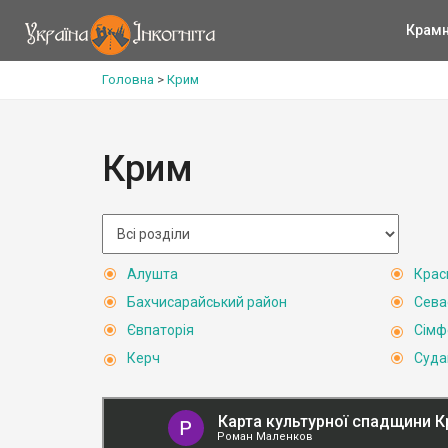
Крам
Головна
>
Крим
Крим
Алушта
Крас
Бахчисарайський район
Сева
Євпаторія
Сімф
Керч
Суда