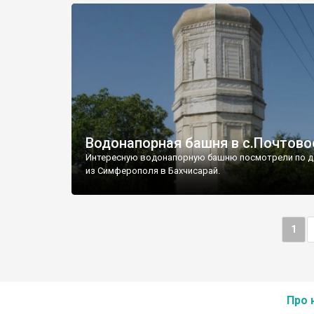
Водонапорная башня в с.Почтово
Интересную водонапорную башню посмотрели по д
из Симферополя в Бахчисарай.
1
Про 