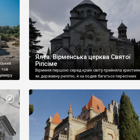
ефактів
називаються «повстяками» (postaki)…” “Вино. Крим
єкту
виробляє відмінне вино і його вдосталь: воно все ду
го».
легке біле і дуже […]
ти та
Ялта. Вірменська церква Святої
Ріпсіме
вський
 той
Вірменія першою серед країн світу прийняла христия
димиру
як державну релігію, й на подив багатьох пересічних
илю ІІ,
українців, які усіх кавказців вважають мусульманами,
 в
вірмени є відданими вірянами Христа