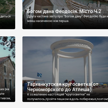
Богом дана Феодосія. Місто Ч.2
одиться
Друга частина звіту про "Богом дану" Феодосію буде 
менш насиченою ніж перша.
Тарханкутская кругосветка(от
Черноморского до Атлеша)
ших (на
але
К сожалению настоящей "кругосветки" не
тивізм,
получилось,пройти пешком вдоль побережья,поэтом
совершали радиальные вылазки из Оленевки.