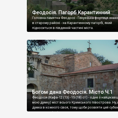
Феодосія. Пагорб Карантинний
Головна памятка Феодосії - Генуезька фортеця знах
в старому районі - на Карантинному пагорбі, який
підноситься в південній частині міста.
Богом дана Феодосія. Місто Ч.1
Феодосія (Кафа-12 (13) -15 (18) ст) - одне з найцікаві
мою думку) міст всього Кримського півострова .Ну,
думка в кожного своя, тому щоби розвіяти цей субєк
запрошую відвідати це