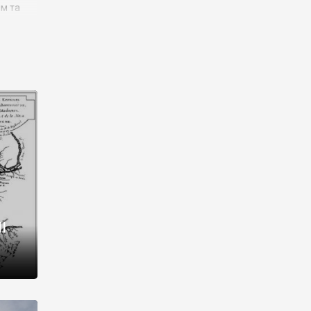
им та
ора і
є
го типу,
ей-
рний
ста:
 райони
від 2
I
і,
рукти,
 котрі