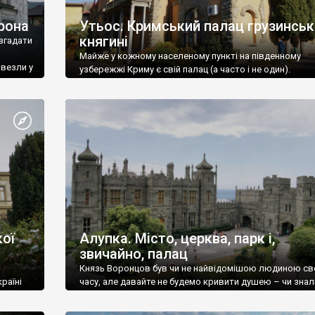
рона
Утьос. Кримський палац грузинськ
княгині
згадати
Майже у кожному населеному пункті на південному
ивезли у
узбережжі Криму є свій палац (а часто і не один).
ої
Алупка. Місто, церква, парк і,
звичайно, палац
Князь Воронцов був чи не найвідомішою людиною св
раїні
часу, але давайте не будемо кривити душею – чи знал
це прізвище до відвідин Алупки? Мабуть все таки ні.