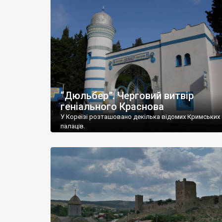
“Дюльбер”. Черговий витвір
геніального Краснова
У Кореїзі розташовано декілька відомих Кримських
палаців.