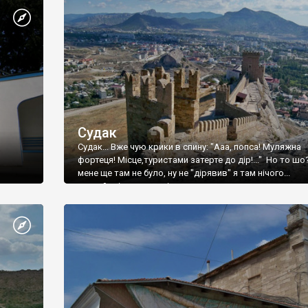
Судак
Судак... Вже чую крики в спину: "Ааа, попса! Муляжна
фортеця! Місце,туристами затерте до дір!..." Но то шо
мене ще там не було, ну не "дірявив" я там нічого...
принаймні до цього літа.