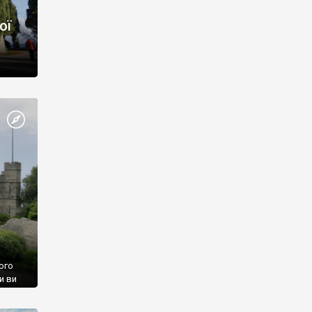
ої
ого
и ви