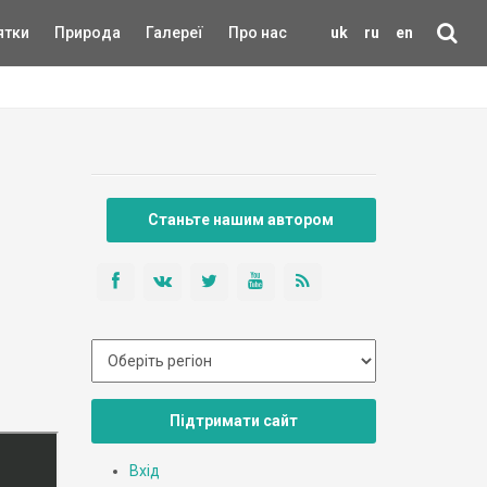
ятки
Природа
Галереї
Про нас
uk
ru
en
Станьте нашим автором
Підтримати сайт
Вхід