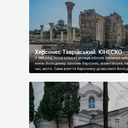
музею «Новгородський музей-заповідник» сотні арт
візантійської доби. Раритети викрадені з фондів об’
культурної спадщини ЮНЕСКО «Херсонеса Таврійсько
Офіційно – на виставку «Золото Візантії», але експер
влада в Україні вважають це лише […]
Херсонес Таврійський. ЮНЕСКО
У 988 році, після кількох місяців облоги, Великий киї
князь Володимир захопив Херсонес, візантійське, на
час, місто. Саме взяття Херсонесу дозволило Воло
диктувати свої умови візантійському імператору Вас
та одружитися з його дочкою Ганною. Цього ж року,
Херсонесі Володимир-язичник, став Василем-
християнином. А потім було Хрещення Русі. На честь
Херсонесу Таврійського названо місто […]