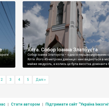
е
Ялта. Собор Іоанна Златоуста
ороге
Собор Іоанна Златоуста – одна із перших мурованих 
Ялти. Його 45-метрова дзвіниця і нині видніється в міс
майже звідусіль, а колись це була висотна домінанта 
2
3
4
5
Далі »
нас
Стати автором
Підтримати сайт “Україна Інкогні