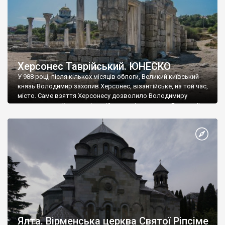
Херсонес Таврійський. ЮНЕСКО
У 988 році, після кількох місяців облоги, Великий київський
князь Володимир захопив Херсонес, візантійське, на той час,
місто. Саме взяття Херсонесу дозволило Володимиру
диктувати свої умови візантійському імператору Василю ІІ, та
одружитися з його дочкою Ганною. Цього ж року, в
Херсонесі Володимир-язичник, став Василем-християнином.
А потім було Хрещення Русі. На честь Херсонесу Таврійського
названо місто […]
Ялта. Вірменська церква Святої Ріпсіме