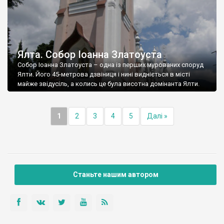
Ялта. Собор Іоанна Златоуста
Собор Іоанна Златоуста – одна із перших мурованих споруд
Ялти. Його 45-метрова дзвіниця і нині видніється в місті
майже звідусіль, а колись це була висотна домінанта Ялти.
1
2
3
4
5
Далі »
Станьте нашим автором