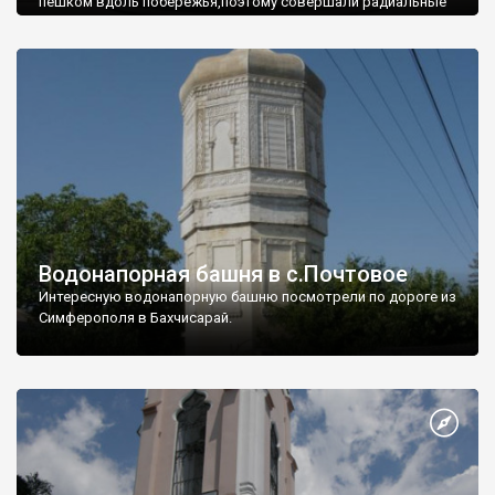
пешком вдоль побережья,поэтому совершали радиальные
вылазки из Оленевки.
Водонапорная башня в с.Почтовое
Интересную водонапорную башню посмотрели по дороге из
Симферополя в Бахчисарай.