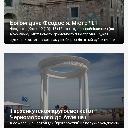
Богом дана Феодосія. Місто Ч.1
Феодосія (Кафа-12 (13) -15 (18) ст) - одне з найцікавіших (на
мою думку) міст всього Кримського півострова .Ну,але
думка в кожного своя, тому щоби розвіяти цей субєктивізм,
запрошую відвідати це
Тарханкутская кругосветка(от
Черноморского до Атлеша)
К сожалению настоящей "кругосветки" не получилось,пройти