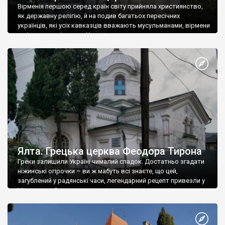
Вірменія першою серед країн світу прийняла християнство,
як державну релігію, й на подив багатьох пересічних
українців, які усіх кавказців вважають мусульманами, вірмени
є відданими вірянами Христа
Ялта. Грецька церква Феодора Тирона
Греки залишили Україні чималий спадок. Достатньо згадати
ніжинські огірочки – ви ж мабуть всі знаєте, що цей,
загублений у радянські часи, легендарний рецепт привезли у
Ніжин греки?