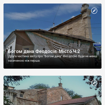
Богом дана Феодосія. Місто Ч.2
Друга частина звіту про "Богом дану" Феодосію буде не менш
насиченою ніж перша.