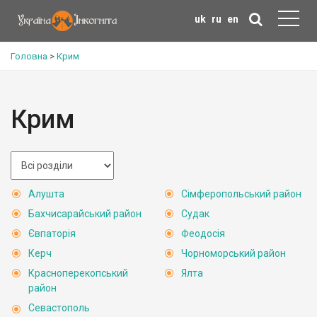
uk
ru
en
Головна
>
Крим
Крим
Алушта
Сімферопольський район
Бахчисарайський район
Судак
Євпаторія
Феодосія
Керч
Чорноморський район
Красноперекопський
Ялта
район
Севастополь