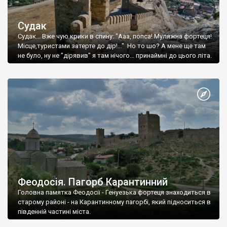
Судак
Судак... Вже чую крики в спину: "Ааа, попса! Муляжна фортеця!
Місце,туристами затерте до дір!..." Но то шо? А мене ще там
не було, ну не "дірявив" я там нічого... принаймні до цього літа.
Феодосія. Пагорб Карантинний
Головна памятка Феодосії - Генуезька фортеця знаходиться в
старому районі - на Карантинному пагорбі, який підноситься в
південній частині міста.