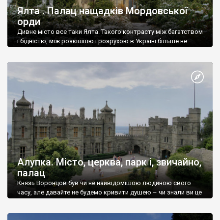
Ялта . Палац нащадків Мордовської
орди
Дивне місто все таки Ялта. Такого контрасту між багатством
і бідністю, між розкішшю і розрухою в Україні більше не
знайдеш.
Алупка. Місто, церква, парк і, звичайно,
палац
Князь Воронцов був чи не найвідомішою людиною свого
часу, але давайте не будемо кривити душею – чи знали ви це
прізвище до відвідин Алупки? Мабуть все таки ні.