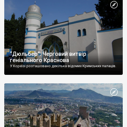
“Дюльбер”. Черговий витвір
геніального Краснова
У Кореїзі розташовано декілька відомих Кримських палаців.