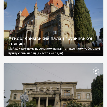
Утьос. Кримський палац грузинської
княгині
Майже у кожному населеному пункті на південному узбережжі
Криму є свій палац (а часто і не один).