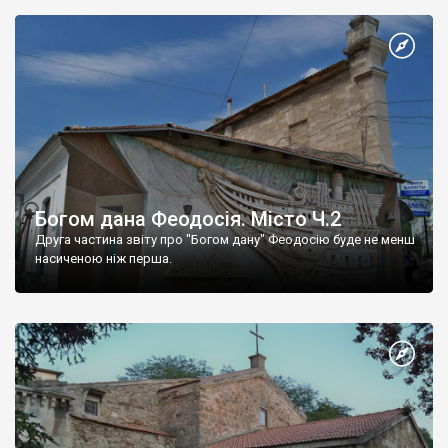
Богом дана Феодосія. Місто Ч.2
Друга частина звіту про "Богом дану" Феодосію буде не менш
насиченою ніж перша.