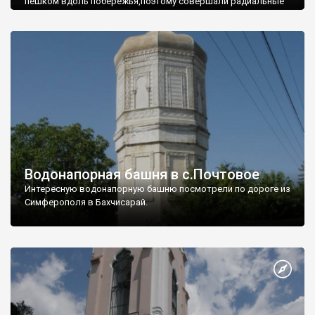
пешком вдоль побережья,поэтому совершали радиальные
вылазки из Оленевки.
Водонапорная башня в с.Почтовое
Интересную водонапорную башню посмотрели по дороге из
Симферополя в Бахчисарай.