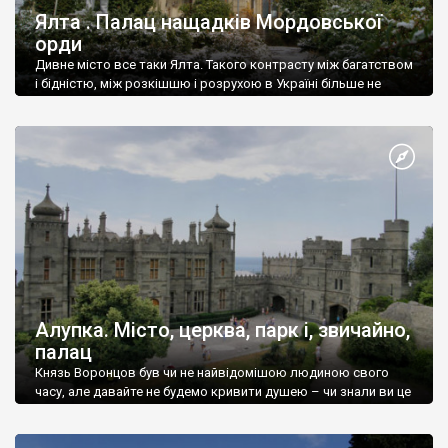
Ялта . Палац нащадків Мордовської
орди
Дивне місто все таки Ялта. Такого контрасту між багатством
і бідністю, між розкішшю і розрухою в Україні більше не
знайдеш.
Алупка. Місто, церква, парк і, звичайно,
палац
Князь Воронцов був чи не найвідомішою людиною свого
часу, але давайте не будемо кривити душею – чи знали ви це
прізвище до відвідин Алупки? Мабуть все таки ні.