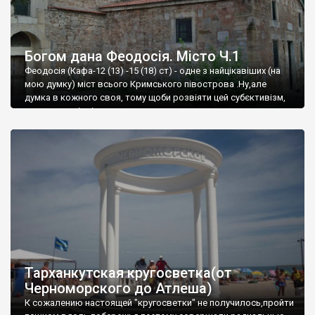
Богом дана Феодосія. Місто Ч.1
Феодосія (Кафа-12 (13) -15 (18) ст) - одне з найцікавіших (на
мою думку) міст всього Кримського півострова .Ну,але
думка в кожного своя, тому щоби розвіяти цей субєктивізм,
запрошую відвідати це
Тарханкутская кругосветка(от
Черноморского до Атлеша)
К сожалению настоящей "кругосветки" не получилось,пройти