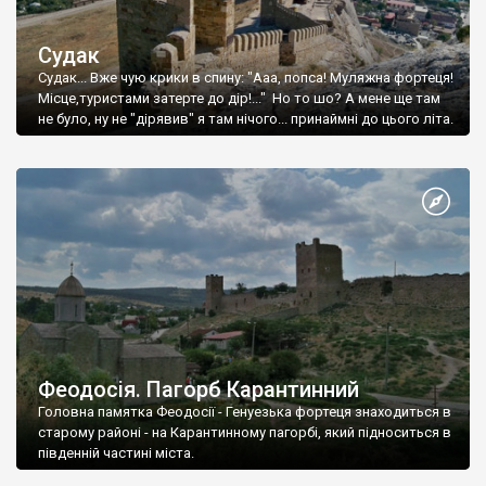
Судак
Судак... Вже чую крики в спину: "Ааа, попса! Муляжна фортеця!
Місце,туристами затерте до дір!..." Но то шо? А мене ще там
не було, ну не "дірявив" я там нічого... принаймні до цього літа.
Феодосія. Пагорб Карантинний
Головна памятка Феодосії - Генуезька фортеця знаходиться в
старому районі - на Карантинному пагорбі, який підноситься в
південній частині міста.