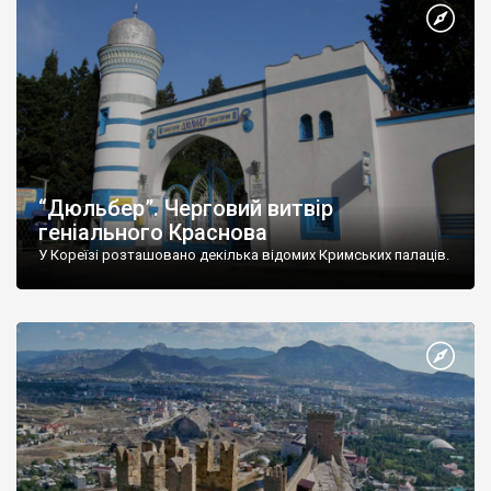
“Дюльбер”. Черговий витвір
геніального Краснова
У Кореїзі розташовано декілька відомих Кримських палаців.