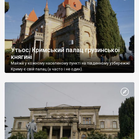
Утьос. Кримський палац грузинської
княгині
Майже у кожному населеному пункті на південному узбережжі
Криму є свій палац (а часто і не один).