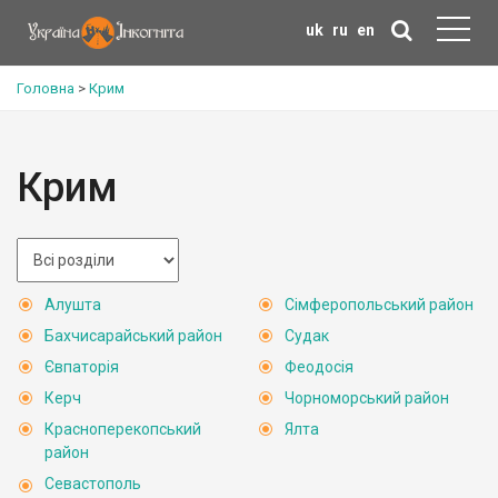
uk
ru
en
Головна
>
Крим
Крим
Алушта
Сімферопольський район
Бахчисарайський район
Судак
Євпаторія
Феодосія
Керч
Чорноморський район
Красноперекопський
Ялта
район
Севастополь