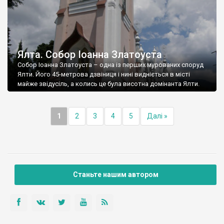
Ялта. Собор Іоанна Златоуста
Собор Іоанна Златоуста – одна із перших мурованих споруд
Ялти. Його 45-метрова дзвіниця і нині видніється в місті
майже звідусіль, а колись це була висотна домінанта Ялти.
1
2
3
4
5
Далі »
Станьте нашим автором