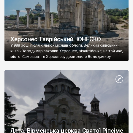
Херсонес Таврійський. ЮНЕСКО
У 988 році, після кількох місяців облоги, Великий київський
князь Володимир захопив Херсонес, візантійське, на той час,
місто. Саме взяття Херсонесу дозволило Володимиру
диктувати свої умови візантійському імператору Василю ІІ, та
одружитися з його дочкою Ганною. Цього ж року, в
Херсонесі Володимир-язичник, став Василем-християнином.
А потім було Хрещення Русі. На честь Херсонесу Таврійського
названо місто […]
Ялта. Вірменська церква Святої Ріпсіме