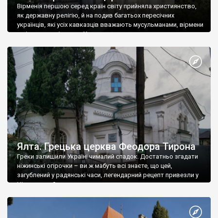
Вірменія першою серед країн світу прийняла християнство,
як державну релігію, й на подив багатьох пересічних
українців, які усіх кавказців вважають мусульманами, вірмени
є відданими вірянами Христа
Ялта. Грецька церква Феодора Тирона
Греки залишили Україні чималий спадок. Достатньо згадати
ніжинські огірочки – ви ж мабуть всі знаєте, що цей,
загублений у радянські часи, легендарний рецепт привезли у
Ніжин греки?