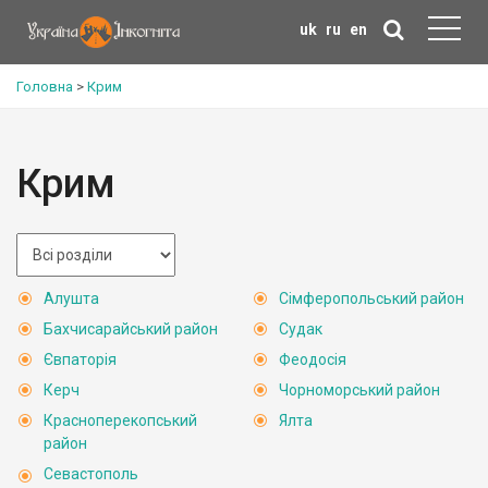
uk
ru
en
Головна
>
Крим
Крим
Алушта
Сімферопольський район
Бахчисарайський район
Судак
Євпаторія
Феодосія
Керч
Чорноморський район
Красноперекопський
Ялта
район
Севастополь