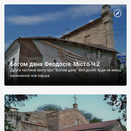
Богом дана Феодосія. Місто Ч.2
Друга частина звіту про "Богом дану" Феодосію буде не менш
насиченою ніж перша.