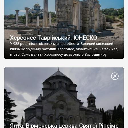
Херсонес Таврійський. ЮНЕСКО
У 988 році, після кількох місяців облоги, Великий київський
князь Володимир захопив Херсонес, візантійське, на той час,
місто. Саме взяття Херсонесу дозволило Володимиру
диктувати свої умови візантійському імператору Василю ІІ, та
одружитися з його дочкою Ганною. Цього ж року, в
Херсонесі Володимир-язичник, став Василем-християнином.
А потім було Хрещення Русі. На честь Херсонесу Таврійського
названо місто […]
Ялта. Вірменська церква Святої Ріпсіме