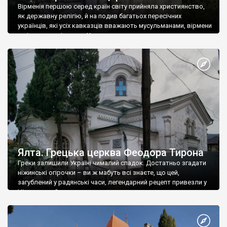
Вірменія першою серед країн світу прийняла християнство,
як державну релігію, й на подив багатьох пересічних
українців, які усіх кавказців вважають мусульманами, вірмени
є відданими вірянами Христа
Ялта. Грецька церква Феодора Тирона
Греки залишили Україні чималий спадок. Достатньо згадати
ніжинські огірочки – ви ж мабуть всі знаєте, що цей,
загублений у радянські часи, легендарний рецепт привезли у
Ніжин греки?