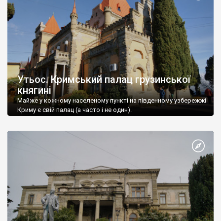
Утьос. Кримський палац грузинської
княгині
Майже у кожному населеному пункті на південному узбережжі
Криму є свій палац (а часто і не один).