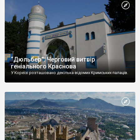
“Дюльбер”. Черговий витвір
геніального Краснова
У Кореїзі розташовано декілька відомих Кримських палаців.