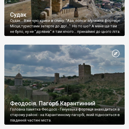
Судак
Судак... Вже чую крики в спину: "Ааа, попса! Муляжна фортеця!
Місце,туристами затерте до дір!..." Но то шо? А мене ще там
не було, ну не "дірявив" я там нічого... принаймні до цього літа.
Феодосія. Пагорб Карантинний
Головна памятка Феодосії - Генуезька фортеця знаходиться в
старому районі - на Карантинному пагорбі, який підноситься в
південній частині міста.