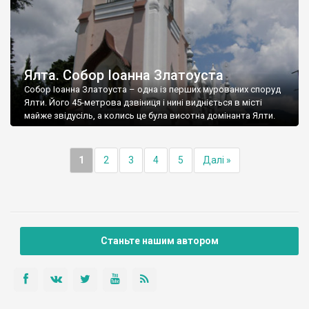
Ялта. Собор Іоанна Златоуста
Собор Іоанна Златоуста – одна із перших мурованих споруд
Ялти. Його 45-метрова дзвіниця і нині видніється в місті
майже звідусіль, а колись це була висотна домінанта Ялти.
1
2
3
4
5
Далі »
Станьте нашим автором