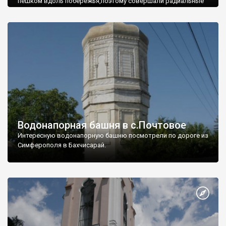
пешком вдоль побережья,поэтому совершали радиальные
вылазки из Оленевки.
Водонапорная башня в с.Почтовое
Интересную водонапорную башню посмотрели по дороге из
Симферополя в Бахчисарай.