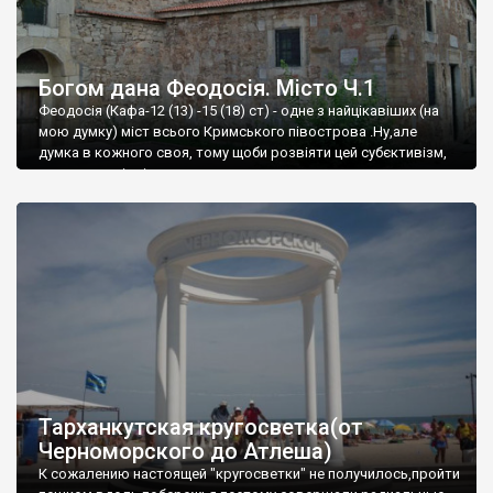
Богом дана Феодосія. Місто Ч.1
Феодосія (Кафа-12 (13) -15 (18) ст) - одне з найцікавіших (на
мою думку) міст всього Кримського півострова .Ну,але
думка в кожного своя, тому щоби розвіяти цей субєктивізм,
запрошую відвідати це
Тарханкутская кругосветка(от
Черноморского до Атлеша)
К сожалению настоящей "кругосветки" не получилось,пройти