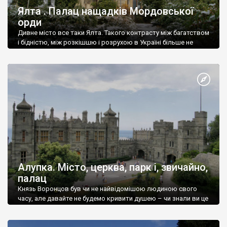
Ялта . Палац нащадків Мордовської
орди
Дивне місто все таки Ялта. Такого контрасту між багатством
і бідністю, між розкішшю і розрухою в Україні більше не
знайдеш.
Алупка. Місто, церква, парк і, звичайно,
палац
Князь Воронцов був чи не найвідомішою людиною свого
часу, але давайте не будемо кривити душею – чи знали ви це
прізвище до відвідин Алупки? Мабуть все таки ні.