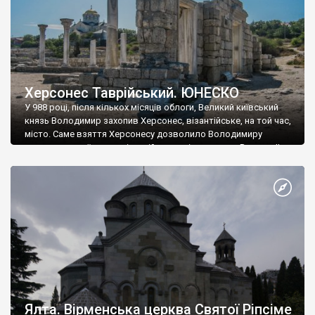
Херсонес Таврійський. ЮНЕСКО
У 988 році, після кількох місяців облоги, Великий київський
князь Володимир захопив Херсонес, візантійське, на той час,
місто. Саме взяття Херсонесу дозволило Володимиру
диктувати свої умови візантійському імператору Василю ІІ, та
одружитися з його дочкою Ганною. Цього ж року, в
Херсонесі Володимир-язичник, став Василем-християнином.
А потім було Хрещення Русі. На честь Херсонесу Таврійського
названо місто […]
Ялта. Вірменська церква Святої Ріпсіме