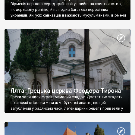
Вірменія першою серед країн світу прийняла християнство,
як державну релігію, й на подив багатьох пересічних
українців, які усіх кавказців вважають мусульманами, вірмени
є відданими вірянами Христа
Ялта. Грецька церква Феодора Тирона
Греки залишили Україні чималий спадок. Достатньо згадати
ніжинські огірочки – ви ж мабуть всі знаєте, що цей,
загублений у радянські часи, легендарний рецепт привезли у
Ніжин греки?