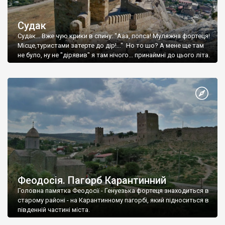
Судак
Судак... Вже чую крики в спину: "Ааа, попса! Муляжна фортеця!
Місце,туристами затерте до дір!..." Но то шо? А мене ще там
не було, ну не "дірявив" я там нічого... принаймні до цього літа.
Феодосія. Пагорб Карантинний
Головна памятка Феодосії - Генуезька фортеця знаходиться в
старому районі - на Карантинному пагорбі, який підноситься в
південній частині міста.