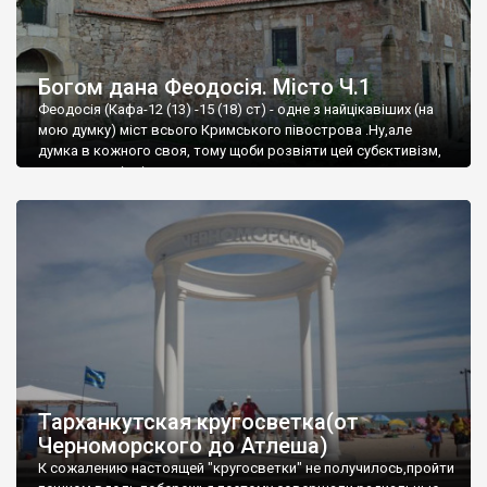
Богом дана Феодосія. Місто Ч.1
Феодосія (Кафа-12 (13) -15 (18) ст) - одне з найцікавіших (на
мою думку) міст всього Кримського півострова .Ну,але
думка в кожного своя, тому щоби розвіяти цей субєктивізм,
запрошую відвідати це
Тарханкутская кругосветка(от
Черноморского до Атлеша)
К сожалению настоящей "кругосветки" не получилось,пройти