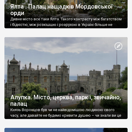
Ялта . Палац нащадків Мордовської
орди
Дивне місто все таки Ялта. Такого контрасту між багатством
і бідністю, між розкішшю і розрухою в Україні більше не
знайдеш.
Алупка. Місто, церква, парк і, звичайно,
палац
Князь Воронцов був чи не найвідомішою людиною свого
часу, але давайте не будемо кривити душею – чи знали ви це
прізвище до відвідин Алупки? Мабуть все таки ні.