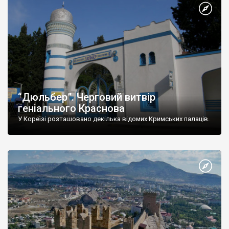
“Дюльбер”. Черговий витвір
геніального Краснова
У Кореїзі розташовано декілька відомих Кримських палаців.