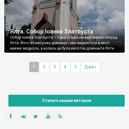
Ялта. Собор Іоанна Златоуста
Собор Іоанна Златоуста – одна із перших мурованих споруд
Ялти. Його 45-метрова дзвіниця і нині видніється в місті
майже звідусіль, а колись це була висотна домінанта Ялти.
1
2
3
4
5
Далі »
Станьте нашим автором