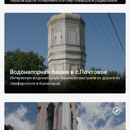
пешком вдоль побережья,поэтому совершали радиальные
вылазки из Оленевки.
Водонапорная башня в с.Почтовое
Интересную водонапорную башню посмотрели по дороге из
Симферополя в Бахчисарай.