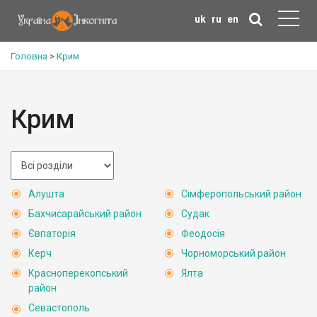
uk
ru
en
Головна
>
Крим
Крим
Алушта
Сімферопольський район
Бахчисарайський район
Судак
Євпаторія
Феодосія
Керч
Чорноморський район
Красноперекопський
Ялта
район
Севастополь