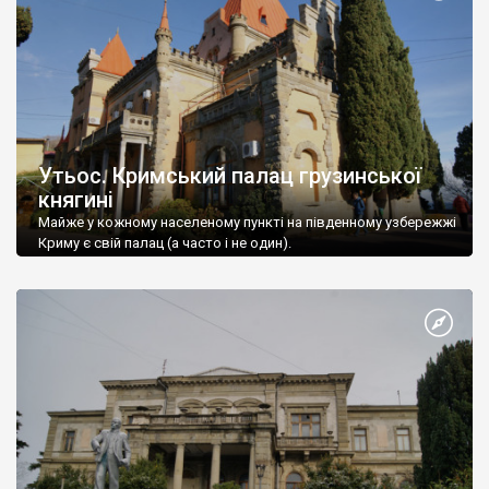
Утьос. Кримський палац грузинської
княгині
Майже у кожному населеному пункті на південному узбережжі
Криму є свій палац (а часто і не один).