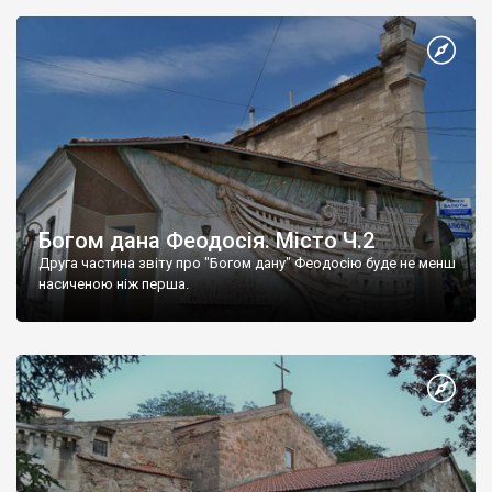
Богом дана Феодосія. Місто Ч.2
Друга частина звіту про "Богом дану" Феодосію буде не менш
насиченою ніж перша.