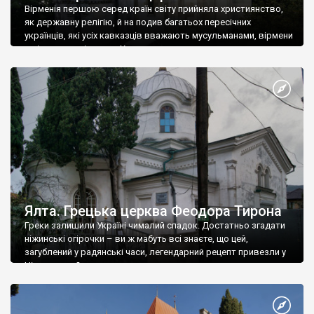
Вірменія першою серед країн світу прийняла християнство,
як державну релігію, й на подив багатьох пересічних
українців, які усіх кавказців вважають мусульманами, вірмени
є відданими вірянами Христа
Ялта. Грецька церква Феодора Тирона
Греки залишили Україні чималий спадок. Достатньо згадати
ніжинські огірочки – ви ж мабуть всі знаєте, що цей,
загублений у радянські часи, легендарний рецепт привезли у
Ніжин греки?