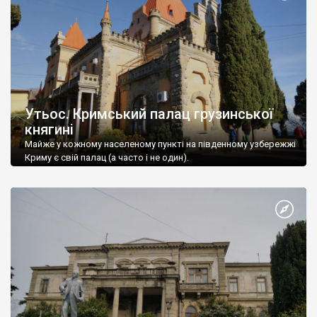
Утьос. Кримський палац грузинської
княгині
Майже у кожному населеному пункті на південному узбережжі
Криму є свій палац (а часто і не один).