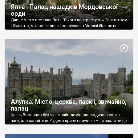
Ялта . Палац нащадків Мордовської
орди
Дивне місто все таки Ялта. Такого контрасту між багатством
і бідністю, між розкішшю і розрухою в Україні більше не
знайдеш.
Алупка. Місто, церква, парк і, звичайно,
палац
Князь Воронцов був чи не найвідомішою людиною свого
часу, але давайте не будемо кривити душею – чи знали ви це
прізвище до відвідин Алупки? Мабуть все таки ні.