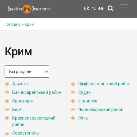
uk
ru
en
Головна
>
Крим
Крим
Алушта
Сімферопольський район
Бахчисарайський район
Судак
Євпаторія
Феодосія
Керч
Чорноморський район
Красноперекопський
Ялта
район
Севастополь