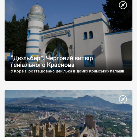
“Дюльбер”. Черговий витвір
геніального Краснова
У Кореїзі розташовано декілька відомих Кримських палаців.