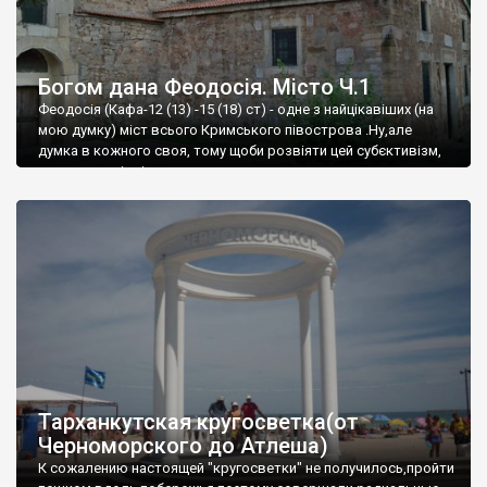
Богом дана Феодосія. Місто Ч.1
Феодосія (Кафа-12 (13) -15 (18) ст) - одне з найцікавіших (на
мою думку) міст всього Кримського півострова .Ну,але
думка в кожного своя, тому щоби розвіяти цей субєктивізм,
запрошую відвідати це
Тарханкутская кругосветка(от
Черноморского до Атлеша)
К сожалению настоящей "кругосветки" не получилось,пройти