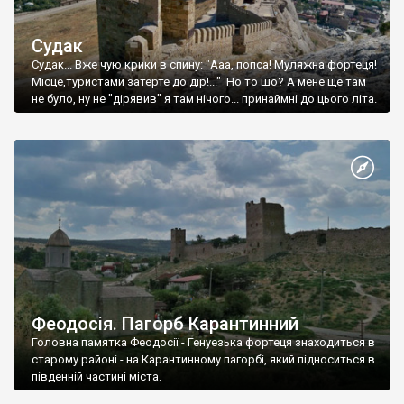
Судак
Судак... Вже чую крики в спину: "Ааа, попса! Муляжна фортеця!
Місце,туристами затерте до дір!..." Но то шо? А мене ще там
не було, ну не "дірявив" я там нічого... принаймні до цього літа.
Феодосія. Пагорб Карантинний
Головна памятка Феодосії - Генуезька фортеця знаходиться в
старому районі - на Карантинному пагорбі, який підноситься в
південній частині міста.