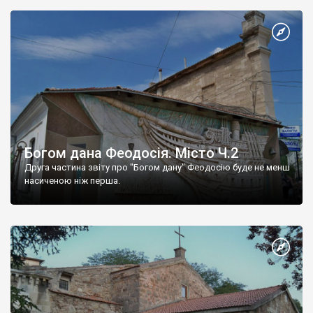
Богом дана Феодосія. Місто Ч.2
Друга частина звіту про "Богом дану" Феодосію буде не менш
насиченою ніж перша.