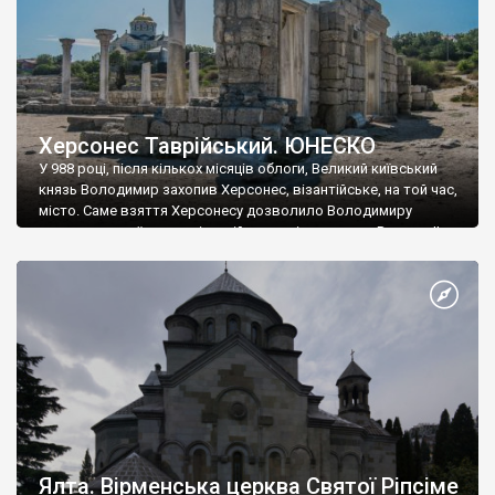
Херсонес Таврійський. ЮНЕСКО
У 988 році, після кількох місяців облоги, Великий київський
князь Володимир захопив Херсонес, візантійське, на той час,
місто. Саме взяття Херсонесу дозволило Володимиру
диктувати свої умови візантійському імператору Василю ІІ, та
одружитися з його дочкою Ганною. Цього ж року, в
Херсонесі Володимир-язичник, став Василем-християнином.
А потім було Хрещення Русі. На честь Херсонесу Таврійського
названо місто […]
Ялта. Вірменська церква Святої Ріпсіме