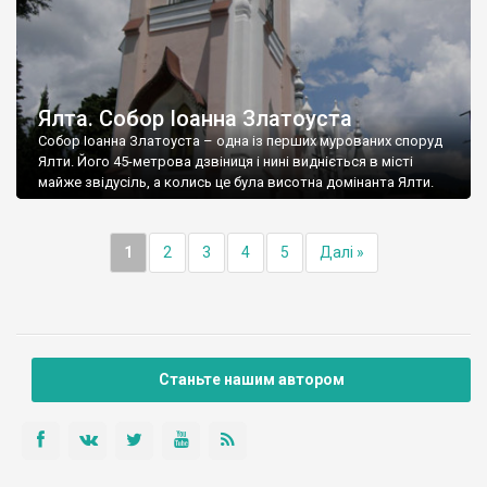
Ялта. Собор Іоанна Златоуста
Собор Іоанна Златоуста – одна із перших мурованих споруд
Ялти. Його 45-метрова дзвіниця і нині видніється в місті
майже звідусіль, а колись це була висотна домінанта Ялти.
1
2
3
4
5
Далі »
Станьте нашим автором