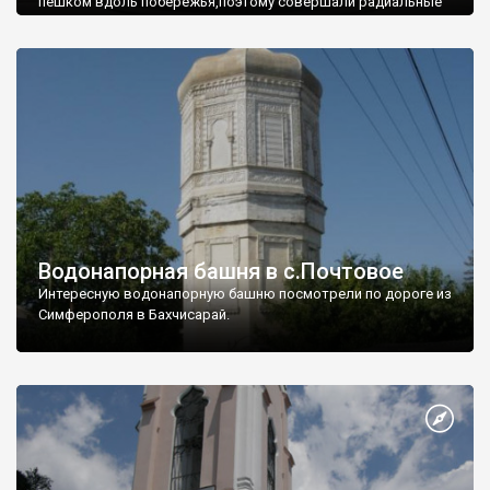
пешком вдоль побережья,поэтому совершали радиальные
вылазки из Оленевки.
Водонапорная башня в с.Почтовое
Интересную водонапорную башню посмотрели по дороге из
Симферополя в Бахчисарай.