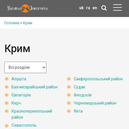
uk
ru
en
Головна
>
Крим
Крим
Алушта
Сімферопольський район
Бахчисарайський район
Судак
Євпаторія
Феодосія
Керч
Чорноморський район
Красноперекопський
Ялта
район
Севастополь