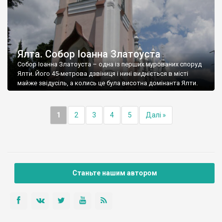
Ялта. Собор Іоанна Златоуста
Собор Іоанна Златоуста – одна із перших мурованих споруд
Ялти. Його 45-метрова дзвіниця і нині видніється в місті
майже звідусіль, а колись це була висотна домінанта Ялти.
1
2
3
4
5
Далі »
Станьте нашим автором