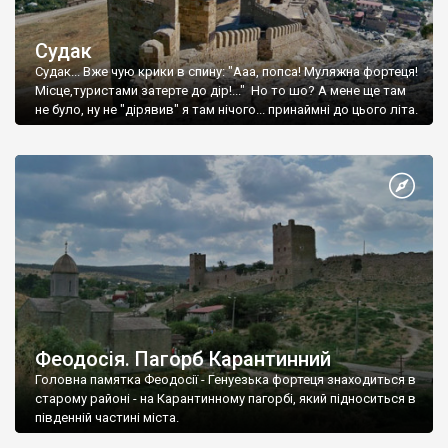
Судак
Судак... Вже чую крики в спину: "Ааа, попса! Муляжна фортеця!
Місце,туристами затерте до дір!..." Но то шо? А мене ще там
не було, ну не "дірявив" я там нічого... принаймні до цього літа.
Феодосія. Пагорб Карантинний
Головна памятка Феодосії - Генуезька фортеця знаходиться в
старому районі - на Карантинному пагорбі, який підноситься в
південній частині міста.