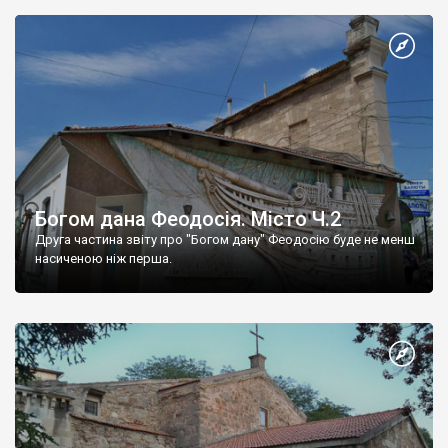
Богом дана Феодосія. Місто Ч.2
Друга частина звіту про "Богом дану" Феодосію буде не менш
насиченою ніж перша.