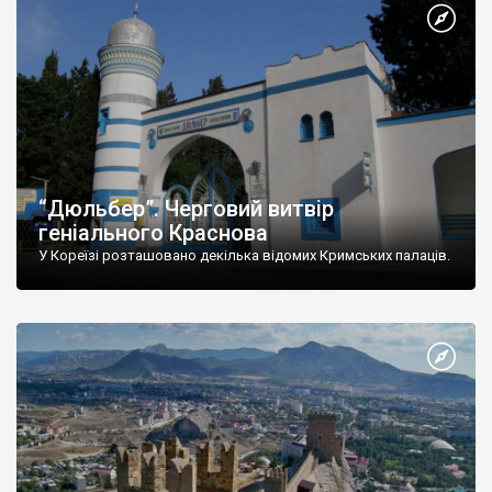
“Дюльбер”. Черговий витвір
геніального Краснова
У Кореїзі розташовано декілька відомих Кримських палаців.