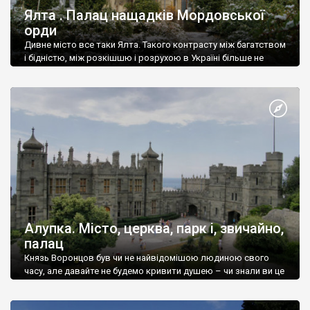
Ялта . Палац нащадків Мордовської
орди
Дивне місто все таки Ялта. Такого контрасту між багатством
і бідністю, між розкішшю і розрухою в Україні більше не
знайдеш.
Алупка. Місто, церква, парк і, звичайно,
палац
Князь Воронцов був чи не найвідомішою людиною свого
часу, але давайте не будемо кривити душею – чи знали ви це
прізвище до відвідин Алупки? Мабуть все таки ні.