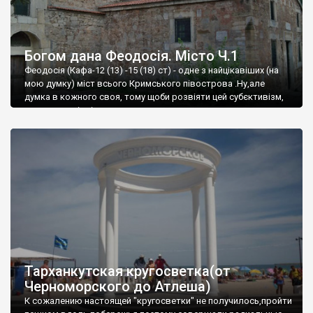
Богом дана Феодосія. Місто Ч.1
Феодосія (Кафа-12 (13) -15 (18) ст) - одне з найцікавіших (на
мою думку) міст всього Кримського півострова .Ну,але
думка в кожного своя, тому щоби розвіяти цей субєктивізм,
запрошую відвідати це
Тарханкутская кругосветка(от
Черноморского до Атлеша)
К сожалению настоящей "кругосветки" не получилось,пройти