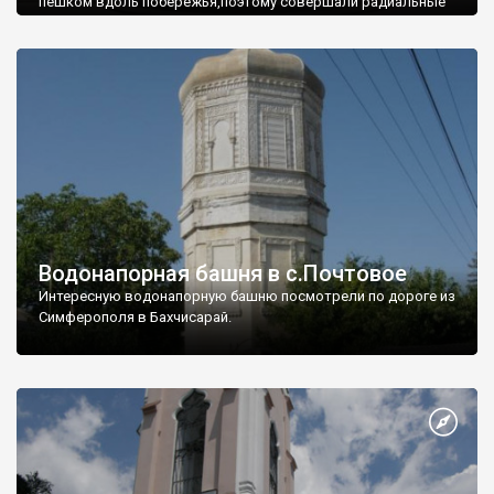
пешком вдоль побережья,поэтому совершали радиальные
вылазки из Оленевки.
Водонапорная башня в с.Почтовое
Интересную водонапорную башню посмотрели по дороге из
Симферополя в Бахчисарай.