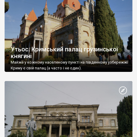
Утьос. Кримський палац грузинської
княгині
Майже у кожному населеному пункті на південному узбережжі
Криму є свій палац (а часто і не один).