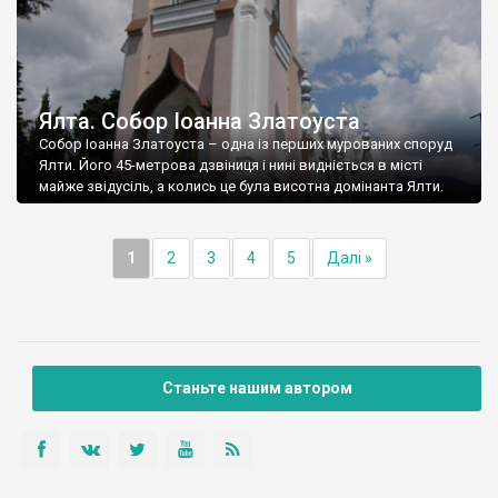
Ялта. Собор Іоанна Златоуста
Собор Іоанна Златоуста – одна із перших мурованих споруд
Ялти. Його 45-метрова дзвіниця і нині видніється в місті
майже звідусіль, а колись це була висотна домінанта Ялти.
1
2
3
4
5
Далі »
Станьте нашим автором