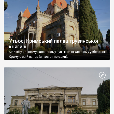
Утьос. Кримський палац грузинської
княгині
Майже у кожному населеному пункті на південному узбережжі
Криму є свій палац (а часто і не один).