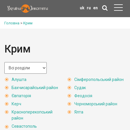
uk
ru
en
Головна
>
Крим
Крим
Алушта
Сімферопольський район
Бахчисарайський район
Судак
Євпаторія
Феодосія
Керч
Чорноморський район
Красноперекопський
Ялта
район
Севастополь