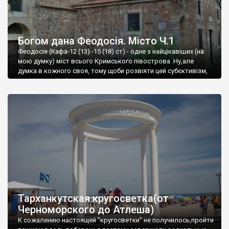
Богом дана Феодосія. Місто Ч.1
Феодосія (Кафа-12 (13) -15 (18) ст) - одне з найцікавіших (на
мою думку) міст всього Кримського півострова .Ну,але
думка в кожного своя, тому щоби розвіяти цей субєктивізм,
запрошую відвідати це
Тарханкутская кругосветка(от
Черноморского до Атлеша)
К сожалению настоящей "кругосветки" не получилось,пройти