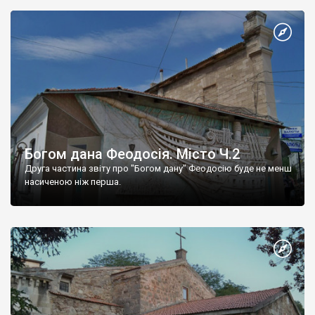
Богом дана Феодосія. Місто Ч.2
Друга частина звіту про "Богом дану" Феодосію буде не менш
насиченою ніж перша.