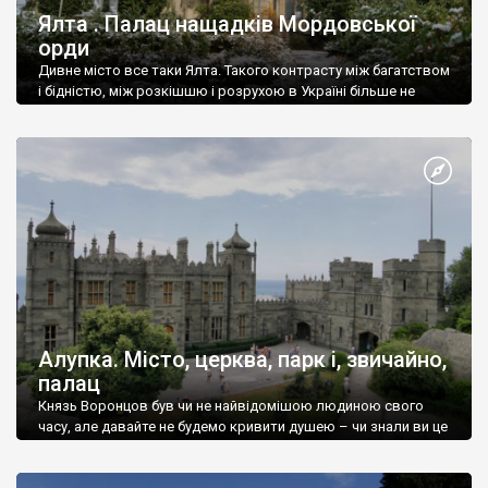
Ялта . Палац нащадків Мордовської
орди
Дивне місто все таки Ялта. Такого контрасту між багатством
і бідністю, між розкішшю і розрухою в Україні більше не
знайдеш.
Алупка. Місто, церква, парк і, звичайно,
палац
Князь Воронцов був чи не найвідомішою людиною свого
часу, але давайте не будемо кривити душею – чи знали ви це
прізвище до відвідин Алупки? Мабуть все таки ні.