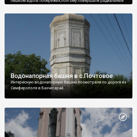
пешком вдоль побережья,поэтому совершали радиальные
вылазки из Оленевки.
Водонапорная башня в с.Почтовое
Интересную водонапорную башню посмотрели по дороге из
Симферополя в Бахчисарай.