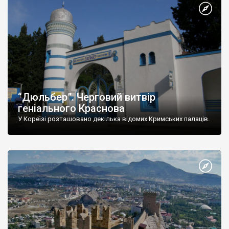
“Дюльбер”. Черговий витвір
геніального Краснова
У Кореїзі розташовано декілька відомих Кримських палаців.