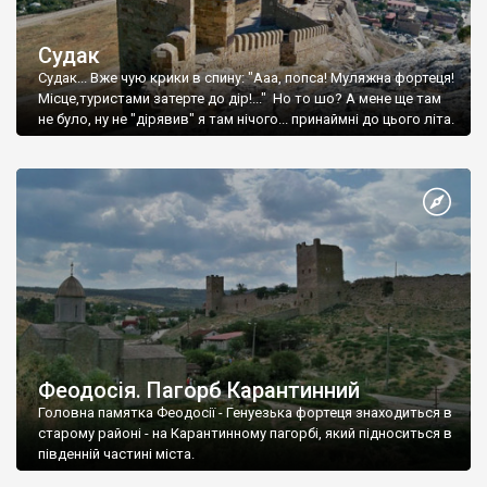
Судак
Судак... Вже чую крики в спину: "Ааа, попса! Муляжна фортеця!
Місце,туристами затерте до дір!..." Но то шо? А мене ще там
не було, ну не "дірявив" я там нічого... принаймні до цього літа.
Феодосія. Пагорб Карантинний
Головна памятка Феодосії - Генуезька фортеця знаходиться в
старому районі - на Карантинному пагорбі, який підноситься в
південній частині міста.