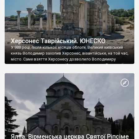
Херсонес Таврійський. ЮНЕСКО
У 988 році, після кількох місяців облоги, Великий київський
князь Володимир захопив Херсонес, візантійське, на той час,
місто. Саме взяття Херсонесу дозволило Володимиру
диктувати свої умови візантійському імператору Василю ІІ, та
одружитися з його дочкою Ганною. Цього ж року, в
Херсонесі Володимир-язичник, став Василем-християнином.
А потім було Хрещення Русі. На честь Херсонесу Таврійського
названо місто […]
Ялта. Вірменська церква Святої Ріпсіме