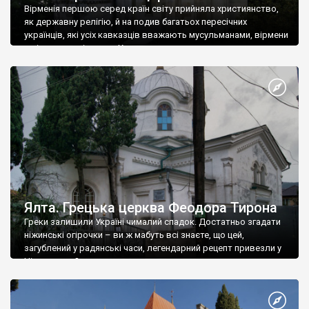
Вірменія першою серед країн світу прийняла християнство,
як державну релігію, й на подив багатьох пересічних
українців, які усіх кавказців вважають мусульманами, вірмени
є відданими вірянами Христа
Ялта. Грецька церква Феодора Тирона
Греки залишили Україні чималий спадок. Достатньо згадати
ніжинські огірочки – ви ж мабуть всі знаєте, що цей,
загублений у радянські часи, легендарний рецепт привезли у
Ніжин греки?