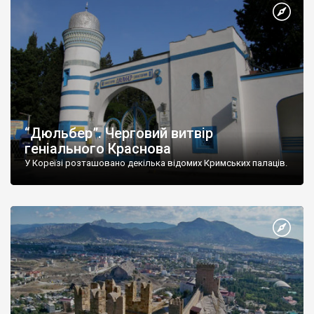
“Дюльбер”. Черговий витвір
геніального Краснова
У Кореїзі розташовано декілька відомих Кримських палаців.