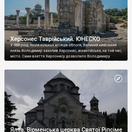
Херсонес Таврійський. ЮНЕСКО
У 988 році, після кількох місяців облоги, Великий київський
князь Володимир захопив Херсонес, візантійське, на той час,
місто. Саме взяття Херсонесу дозволило Володимиру
диктувати свої умови візантійському імператору Василю ІІ, та
одружитися з його дочкою Ганною. Цього ж року, в
Херсонесі Володимир-язичник, став Василем-християнином.
А потім було Хрещення Русі. На честь Херсонесу Таврійського
названо місто […]
Ялта. Вірменська церква Святої Ріпсіме