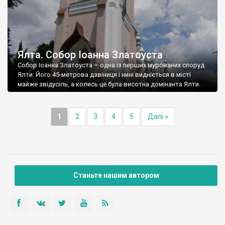
Ялта. Собор Іоанна Златоуста
Собор Іоанна Златоуста – одна із перших мурованих споруд
Ялти. Його 45-метрова дзвіниця і нині видніється в місті
майже звідусіль, а колись це була висотна домінанта Ялти.
1
2
3
4
5
Далі »
Станьте нашим автором