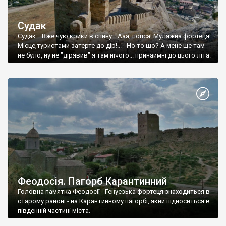
Судак
Судак... Вже чую крики в спину: "Ааа, попса! Муляжна фортеця!
Місце,туристами затерте до дір!..." Но то шо? А мене ще там
не було, ну не "дірявив" я там нічого... принаймні до цього літа.
Феодосія. Пагорб Карантинний
Головна памятка Феодосії - Генуезька фортеця знаходиться в
старому районі - на Карантинному пагорбі, який підноситься в
південній частині міста.