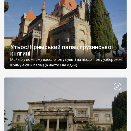
Утьос. Кримський палац грузинської
княгині
Майже у кожному населеному пункті на південному узбережжі
Криму є свій палац (а часто і не один).