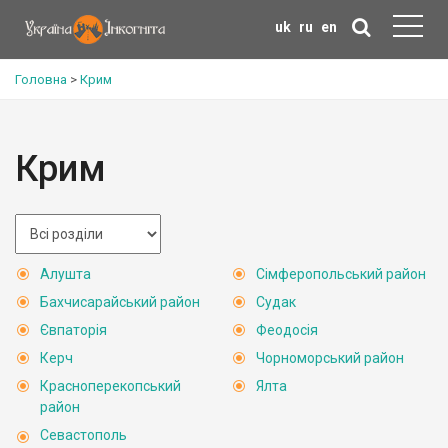
uk
ru
en
Головна
>
Крим
Крим
Алушта
Сімферопольський район
Бахчисарайський район
Судак
Євпаторія
Феодосія
Керч
Чорноморський район
Красноперекопський
Ялта
район
Севастополь