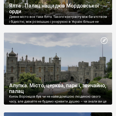
Ялта . Палац нащадків Мордовської
орди
Дивне місто все таки Ялта. Такого контрасту між багатством
і бідністю, між розкішшю і розрухою в Україні більше не
знайдеш.
Алупка. Місто, церква, парк і, звичайно,
палац
Князь Воронцов був чи не найвідомішою людиною свого
часу, але давайте не будемо кривити душею – чи знали ви це
прізвище до відвідин Алупки? Мабуть все таки ні.