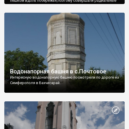
пешком вдоль побережья,поэтому совершали радиальные
вылазки из Оленевки.
Водонапорная башня в с.Почтовое
Интересную водонапорную башню посмотрели по дороге из
Симферополя в Бахчисарай.