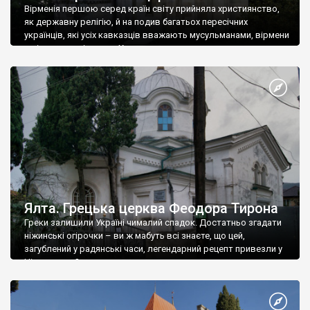
Вірменія першою серед країн світу прийняла християнство,
як державну релігію, й на подив багатьох пересічних
українців, які усіх кавказців вважають мусульманами, вірмени
є відданими вірянами Христа
Ялта. Грецька церква Феодора Тирона
Греки залишили Україні чималий спадок. Достатньо згадати
ніжинські огірочки – ви ж мабуть всі знаєте, що цей,
загублений у радянські часи, легендарний рецепт привезли у
Ніжин греки?