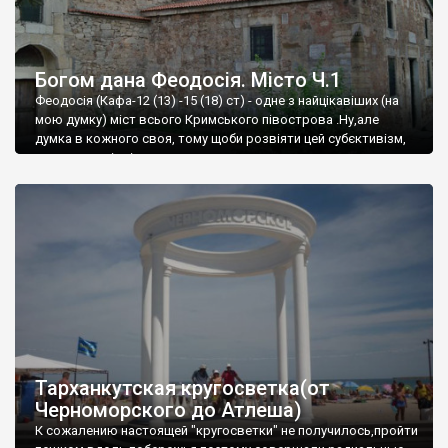
Богом дана Феодосія. Місто Ч.1
Феодосія (Кафа-12 (13) -15 (18) ст) - одне з найцікавіших (на
мою думку) міст всього Кримського півострова .Ну,але
думка в кожного своя, тому щоби розвіяти цей субєктивізм,
запрошую відвідати це
Тарханкутская кругосветка(от
Черноморского до Атлеша)
К сожалению настоящей "кругосветки" не получилось,пройти