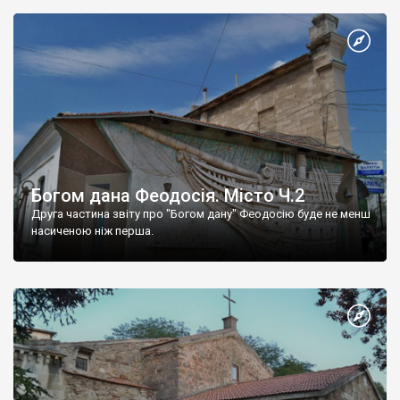
Богом дана Феодосія. Місто Ч.2
Друга частина звіту про "Богом дану" Феодосію буде не менш
насиченою ніж перша.