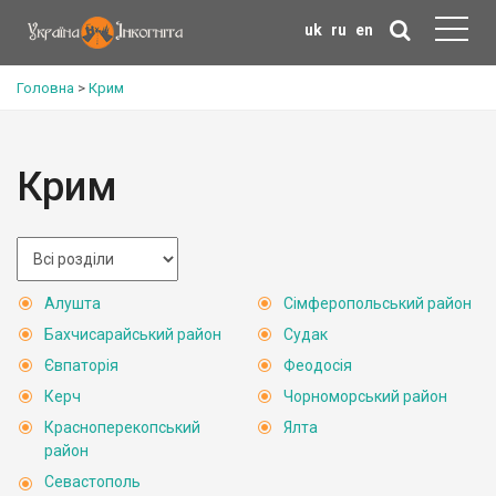
uk
ru
en
Головна
>
Крим
Крим
Алушта
Сімферопольський район
Бахчисарайський район
Судак
Євпаторія
Феодосія
Керч
Чорноморський район
Красноперекопський
Ялта
район
Севастополь