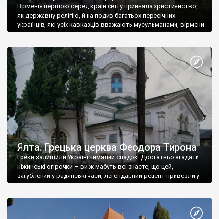
Вірменія першою серед країн світу прийняла християнство,
як державну релігію, й на подив багатьох пересічних
українців, які усіх кавказців вважають мусульманами, вірмени
є відданими вірянами Христа
Ялта. Грецька церква Феодора Тирона
Греки залишили Україні чималий спадок. Достатньо згадати
ніжинські огірочки – ви ж мабуть всі знаєте, що цей,
загублений у радянські часи, легендарний рецепт привезли у
Ніжин греки?