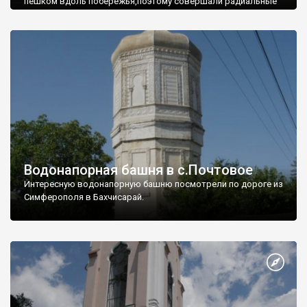
пешком вдоль побережья,поэтому совершали радиальные
вылазки из Оленевки.
Водонапорная башня в с.Почтовое
Интересную водонапорную башню посмотрели по дороге из
Симферополя в Бахчисарай.