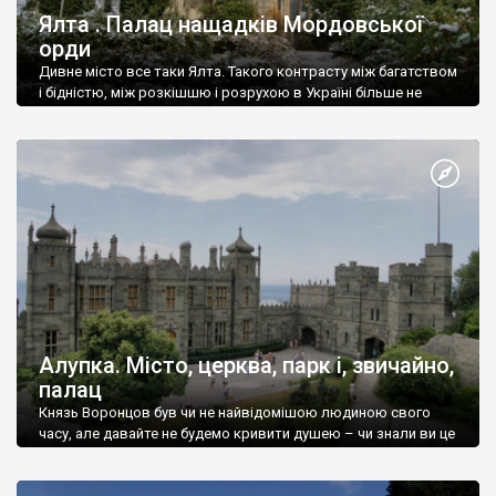
Ялта . Палац нащадків Мордовської
орди
Дивне місто все таки Ялта. Такого контрасту між багатством
і бідністю, між розкішшю і розрухою в Україні більше не
знайдеш.
Алупка. Місто, церква, парк і, звичайно,
палац
Князь Воронцов був чи не найвідомішою людиною свого
часу, але давайте не будемо кривити душею – чи знали ви це
прізвище до відвідин Алупки? Мабуть все таки ні.