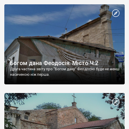
Богом дана Феодосія. Місто Ч.2
Друга частина звіту про "Богом дану" Феодосію буде не менш
насиченою ніж перша.