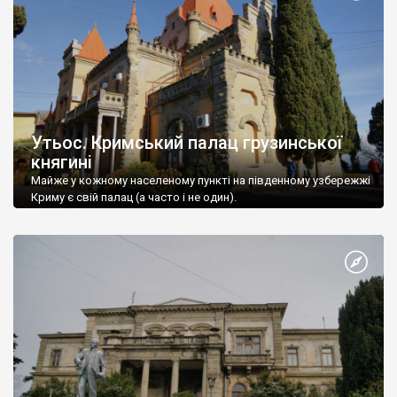
Утьос. Кримський палац грузинської
княгині
Майже у кожному населеному пункті на південному узбережжі
Криму є свій палац (а часто і не один).