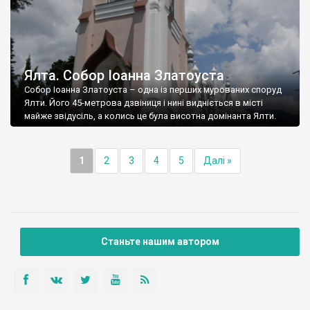
Ялта. Собор Іоанна Златоуста
Собор Іоанна Златоуста – одна із перших мурованих споруд
Ялти. Його 45-метрова дзвіниця і нині видніється в місті
майже звідусіль, а колись це була висотна домінанта Ялти.
1
2
3
4
5
Далі »
Станьте нашим автором