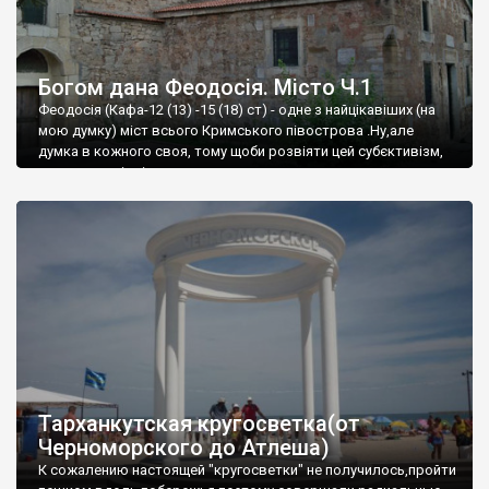
Богом дана Феодосія. Місто Ч.1
Феодосія (Кафа-12 (13) -15 (18) ст) - одне з найцікавіших (на
мою думку) міст всього Кримського півострова .Ну,але
думка в кожного своя, тому щоби розвіяти цей субєктивізм,
запрошую відвідати це
Тарханкутская кругосветка(от
Черноморского до Атлеша)
К сожалению настоящей "кругосветки" не получилось,пройти