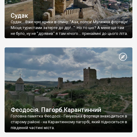
Судак
Судак... Вже чую крики в спину: "Ааа, попса! Муляжна фортеця!
Місце,туристами затерте до дір!..." Но то шо? А мене ще там
не було, ну не "дірявив" я там нічого... принаймні до цього літа.
Феодосія. Пагорб Карантинний
Головна памятка Феодосії - Генуезька фортеця знаходиться в
старому районі - на Карантинному пагорбі, який підноситься в
південній частині міста.