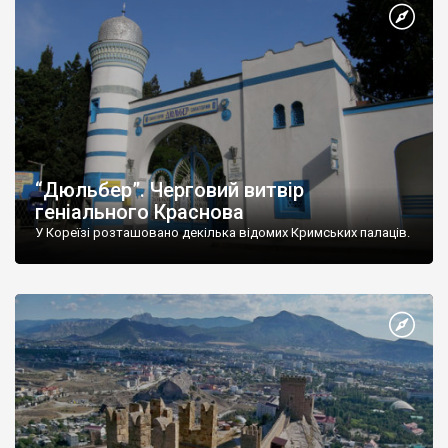
“Дюльбер”. Черговий витвір
геніального Краснова
У Кореїзі розташовано декілька відомих Кримських палаців.