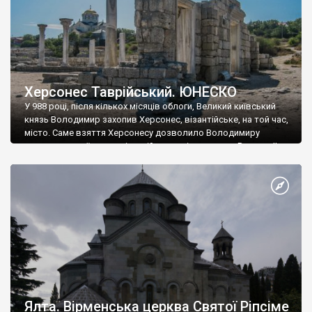
Херсонес Таврійський. ЮНЕСКО
У 988 році, після кількох місяців облоги, Великий київський
князь Володимир захопив Херсонес, візантійське, на той час,
місто. Саме взяття Херсонесу дозволило Володимиру
диктувати свої умови візантійському імператору Василю ІІ, та
одружитися з його дочкою Ганною. Цього ж року, в
Херсонесі Володимир-язичник, став Василем-християнином.
А потім було Хрещення Русі. На честь Херсонесу Таврійського
названо місто […]
Ялта. Вірменська церква Святої Ріпсіме