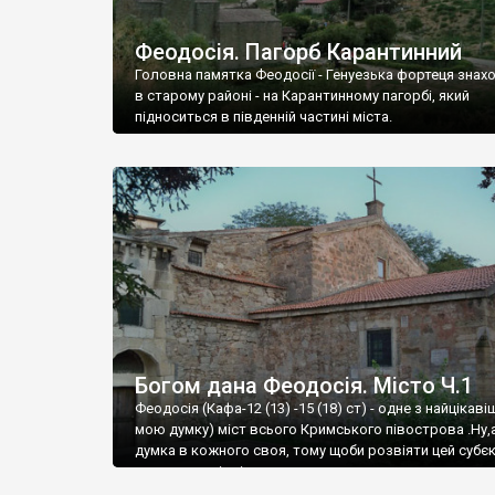
Феодосія. Пагорб Карантинний
Головна памятка Феодосії - Генуезька фортеця знах
в старому районі - на Карантинному пагорбі, який
підноситься в південній частині міста.
Богом дана Феодосія. Місто Ч.1
Феодосія (Кафа-12 (13) -15 (18) ст) - одне з найцікаві
мою думку) міст всього Кримського півострова .Ну,
думка в кожного своя, тому щоби розвіяти цей субєк
запрошую відвідати це