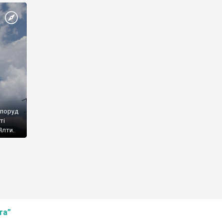
споруд
ті
Ялти.
та”