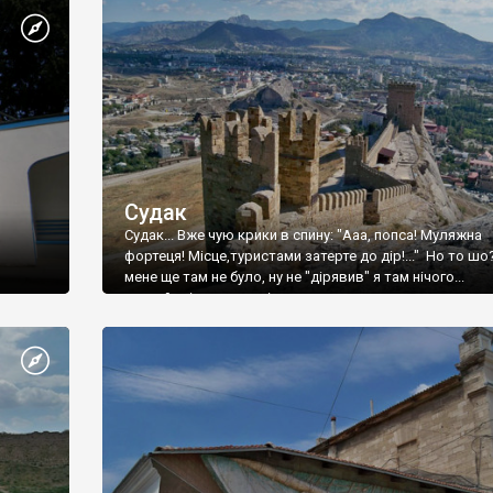
Судак
Судак... Вже чую крики в спину: "Ааа, попса! Муляжна
фортеця! Місце,туристами затерте до дір!..." Но то шо
мене ще там не було, ну не "дірявив" я там нічого...
принаймні до цього літа.