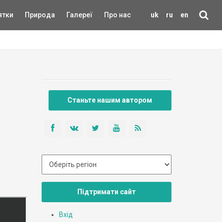
ятки
Природа
Галереї
Про нас
uk
ru
en
Станьте нашим автором
Підтримати сайт
Вхід