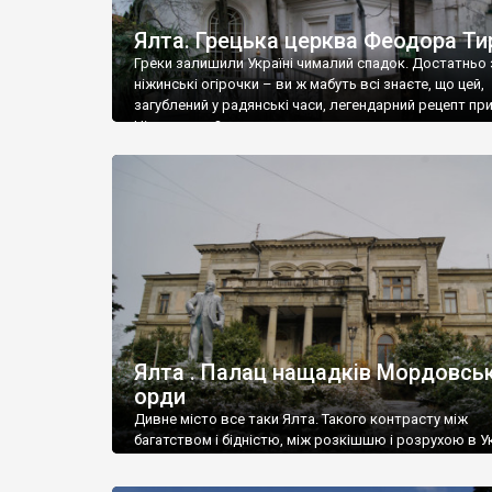
Ялта. Грецька церква Феодора Ти
Греки залишили Україні чималий спадок. Достатньо 
ніжинські огірочки – ви ж мабуть всі знаєте, що цей,
загублений у радянські часи, легендарний рецепт пр
Ніжин греки?
Ялта . Палац нащадків Мордовськ
орди
Дивне місто все таки Ялта. Такого контрасту між
багатством і бідністю, між розкішшю і розрухою в Ук
більше не знайдеш.