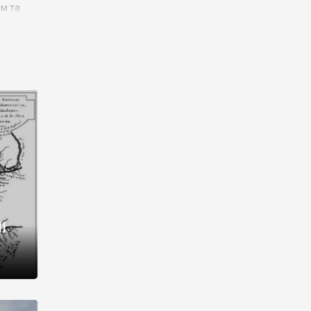
им та
ора і
є
го типу,
ей-
рний
ста:
 райони
від 2
I
і,
рукти,
 котрі