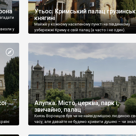
рона
Утьос. Кримський палац грузинськ
княгині
згадати
Майже у кожному населеному пункті на південному
ивезли у
узбережжі Криму є свій палац (а часто і не один).
ої
Алупка. Місто, церква, парк і,
звичайно, палац
Князь Воронцов був чи не найвідомішою людиною св
раїні
часу, але давайте не будемо кривити душею – чи знал
це прізвище до відвідин Алупки? Мабуть все таки ні.