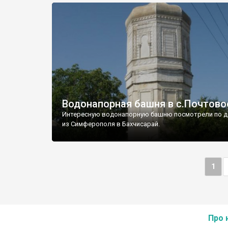
Водонапорная башня в с.Почтово
Интересную водонапорную башню посмотрели по д
из Симферополя в Бахчисарай.
1
Про 