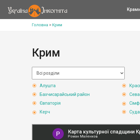
Крам
Головна
>
Крим
Крим
Алушта
Крас
Бахчисарайський район
Сева
Євпаторія
Сімф
Керч
Суда