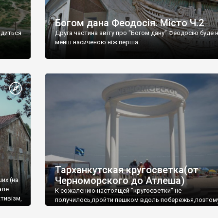
Богом дана Феодосія. Місто Ч.2
одиться
Друга частина звіту про "Богом дану" Феодосію буде 
менш насиченою ніж перша.
Тарханкутская кругосветка(от
Черноморского до Атлеша)
ших (на
але
К сожалению настоящей "кругосветки" не
тивізм,
получилось,пройти пешком вдоль побережья,поэтом
совершали радиальные вылазки из Оленевки.