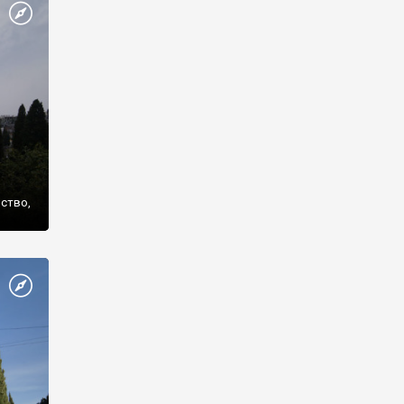
же
нство,