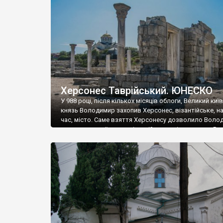
музею «Новгородський музей-заповідник» сотні арт
візантійської доби. Раритети викрадені з фондів об’
культурної спадщини ЮНЕСКО «Херсонеса Таврійсько
Офіційно – на виставку «Золото Візантії», але експер
влада в Україні вважають це лише […]
Херсонес Таврійський. ЮНЕСКО
У 988 році, після кількох місяців облоги, Великий киї
князь Володимир захопив Херсонес, візантійське, на
час, місто. Саме взяття Херсонесу дозволило Воло
диктувати свої умови візантійському імператору Вас
та одружитися з його дочкою Ганною. Цього ж року,
Херсонесі Володимир-язичник, став Василем-
християнином. А потім було Хрещення Русі. На честь
Херсонесу Таврійського названо місто […]