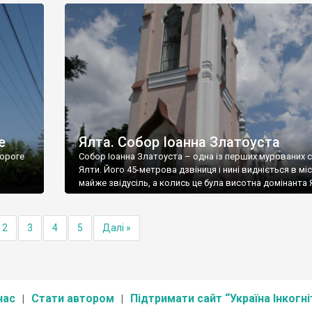
е
Ялта. Собор Іоанна Златоуста
ороге
Собор Іоанна Златоуста – одна із перших мурованих 
Ялти. Його 45-метрова дзвіниця і нині видніється в міс
майже звідусіль, а колись це була висотна домінанта 
2
3
4
5
Далі »
нас
Стати автором
Підтримати сайт “Україна Інкогні