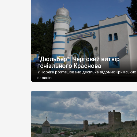
“Дюльбер”. Черговий витвір
геніального Краснова
У Кореїзі розташовано декілька відомих Кримських
палаців.