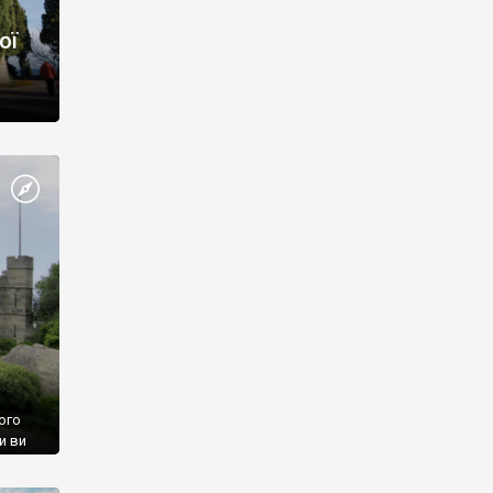
ої
ого
и ви