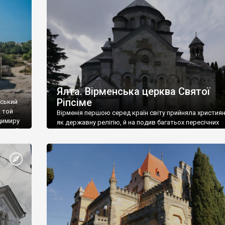
ефактів
називаються «повстяками» (postaki)…” “Вино. Крим
єкту
виробляє відмінне вино і його вдосталь: воно все ду
го».
легке біле і дуже […]
ти та
Ялта. Вірменська церква Святої
Ріпсіме
вський
 той
Вірменія першою серед країн світу прийняла христия
димиру
як державну релігію, й на подив багатьох пересічних
илю ІІ,
українців, які усіх кавказців вважають мусульманами,
 в
вірмени є відданими вірянами Христа