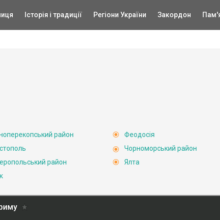
ниця
Історія і традиції
Регіони України
Закордон
Пам'
ноперекопський район
Феодосія
стополь
Чорноморський район
еропольський район
Ялта
к