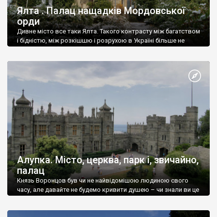
Ялта . Палац нащадків Мордовської
орди
Дивне місто все таки Ялта. Такого контрасту між багатством
і бідністю, між розкішшю і розрухою в Україні більше не
знайдеш.
Алупка. Місто, церква, парк і, звичайно,
палац
Князь Воронцов був чи не найвідомішою людиною свого
часу, але давайте не будемо кривити душею – чи знали ви це
прізвище до відвідин Алупки? Мабуть все таки ні.