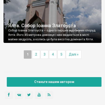
Ялта. Собор Іоанна Златоуста
Собор Іоанна Златоуста – одна із перших мурованих споруд
Ялти. Його 45-метрова дзвіниця і нині видніється в місті
майже звідусіль, а колись це була висотна домінанта Ялти.
1
2
3
4
5
Далі »
Станьте нашим автором