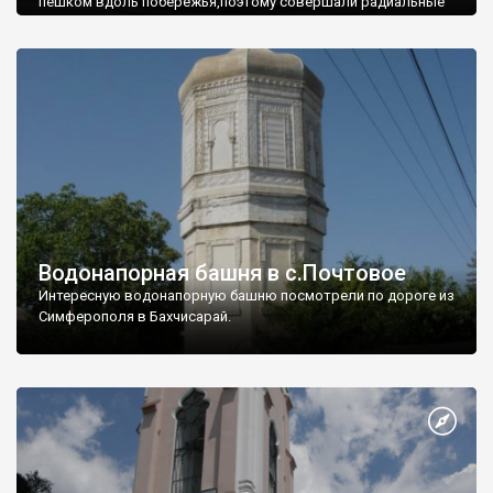
пешком вдоль побережья,поэтому совершали радиальные
вылазки из Оленевки.
Водонапорная башня в с.Почтовое
Интересную водонапорную башню посмотрели по дороге из
Симферополя в Бахчисарай.