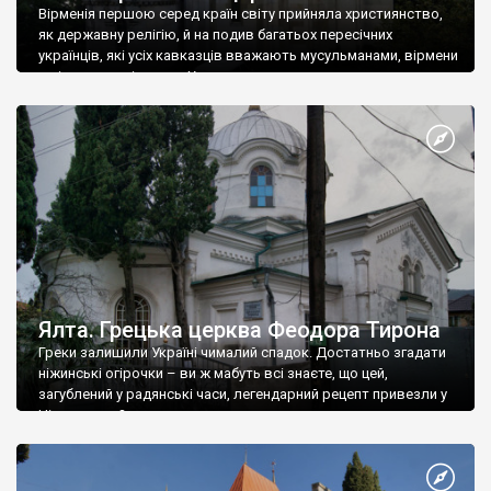
Вірменія першою серед країн світу прийняла християнство,
як державну релігію, й на подив багатьох пересічних
українців, які усіх кавказців вважають мусульманами, вірмени
є відданими вірянами Христа
Ялта. Грецька церква Феодора Тирона
Греки залишили Україні чималий спадок. Достатньо згадати
ніжинські огірочки – ви ж мабуть всі знаєте, що цей,
загублений у радянські часи, легендарний рецепт привезли у
Ніжин греки?