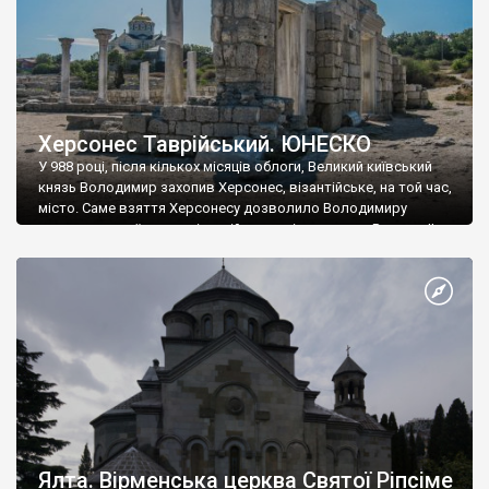
Херсонес Таврійський. ЮНЕСКО
У 988 році, після кількох місяців облоги, Великий київський
князь Володимир захопив Херсонес, візантійське, на той час,
місто. Саме взяття Херсонесу дозволило Володимиру
диктувати свої умови візантійському імператору Василю ІІ, та
одружитися з його дочкою Ганною. Цього ж року, в
Херсонесі Володимир-язичник, став Василем-християнином.
А потім було Хрещення Русі. На честь Херсонесу Таврійського
названо місто […]
Ялта. Вірменська церква Святої Ріпсіме