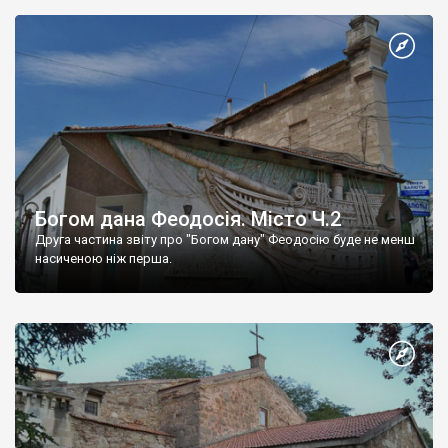
Богом дана Феодосія. Місто Ч.2
Друга частина звіту про "Богом дану" Феодосію буде не менш
насиченою ніж перша.