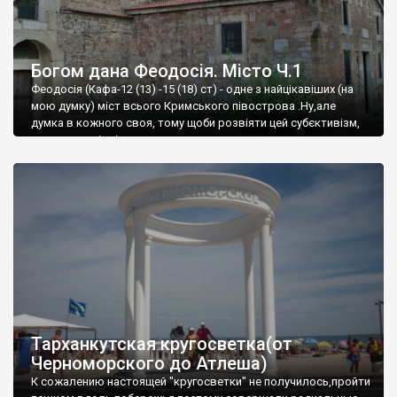
Богом дана Феодосія. Місто Ч.1
Феодосія (Кафа-12 (13) -15 (18) ст) - одне з найцікавіших (на
мою думку) міст всього Кримського півострова .Ну,але
думка в кожного своя, тому щоби розвіяти цей субєктивізм,
запрошую відвідати це
Тарханкутская кругосветка(от
Черноморского до Атлеша)
К сожалению настоящей "кругосветки" не получилось,пройти