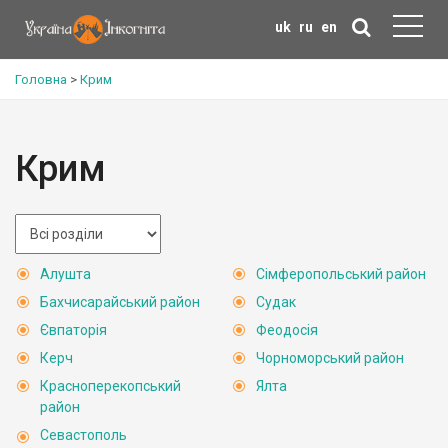
uk
ru
en
Головна
>
Крим
Крим
Алушта
Сімферопольський район
Бахчисарайський район
Судак
Євпаторія
Феодосія
Керч
Чорноморський район
Красноперекопський
Ялта
район
Севастополь