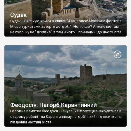
Судак
Судак... Вже чую крики в спину: "Ааа, попса! Муляжна фортеця!
Місце,туристами затерте до дір!..." Но то шо? А мене ще там
не було, ну не "дірявив" я там нічого... принаймні до цього літа.
Феодосія. Пагорб Карантинний
Головна памятка Феодосії - Генуезька фортеця знаходиться в
старому районі - на Карантинному пагорбі, який підноситься в
південній частині міста.