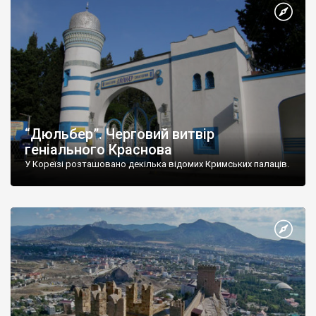
“Дюльбер”. Черговий витвір
геніального Краснова
У Кореїзі розташовано декілька відомих Кримських палаців.