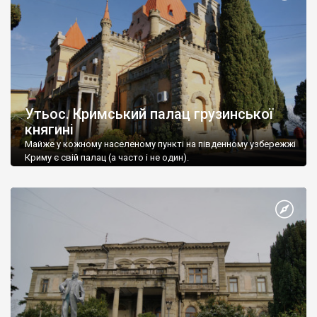
Утьос. Кримський палац грузинської
княгині
Майже у кожному населеному пункті на південному узбережжі
Криму є свій палац (а часто і не один).