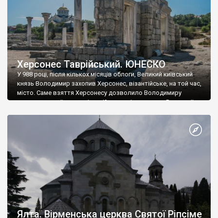
Херсонес Таврійський. ЮНЕСКО
У 988 році, після кількох місяців облоги, Великий київський
князь Володимир захопив Херсонес, візантійське, на той час,
місто. Саме взяття Херсонесу дозволило Володимиру
диктувати свої умови візантійському імператору Василю ІІ, та
одружитися з його дочкою Ганною. Цього ж року, в
Херсонесі Володимир-язичник, став Василем-християнином.
А потім було Хрещення Русі. На честь Херсонесу Таврійського
названо місто […]
Ялта. Вірменська церква Святої Ріпсіме