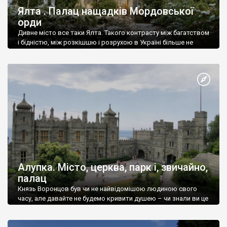
Ялта . Палац нащадків Мордовської
орди
Дивне місто все таки Ялта. Такого контрасту між багатством
і бідністю, між розкішшю і розрухою в Україні більше не
знайдеш.
Алупка. Місто, церква, парк і, звичайно,
палац
Князь Воронцов був чи не найвідомішою людиною свого
часу, але давайте не будемо кривити душею – чи знали ви це
прізвище до відвідин Алупки? Мабуть все таки ні.