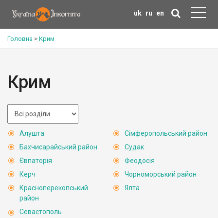
uk
ru
en
Головна
>
Крим
Крим
Алушта
Сімферопольський район
Бахчисарайський район
Судак
Євпаторія
Феодосія
Керч
Чорноморський район
Красноперекопський
Ялта
район
Севастополь