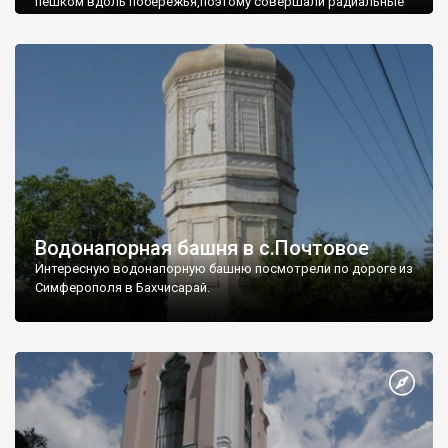
пешком вдоль побережья,поэтому совершали радиальные
вылазки из Оленевки.
Водонапорная башня в с.Почтовое
Интересную водонапорную башню посмотрели по дороге из
Симферополя в Бахчисарай.