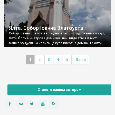
Ялта. Собор Іоанна Златоуста
Собор Іоанна Златоуста – одна із перших мурованих споруд
Ялти. Його 45-метрова дзвіниця і нині видніється в місті
майже звідусіль, а колись це була висотна домінанта Ялти.
1
2
3
4
5
Далі »
Станьте нашим автором