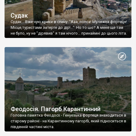
Судак
Судак... Вже чую крики в спину: "Ааа, попса! Муляжна фортеця!
Місце,туристами затерте до дір!..." Но то шо? А мене ще там
не було, ну не "дірявив" я там нічого... принаймні до цього літа.
Феодосія. Пагорб Карантинний
Головна памятка Феодосії - Генуезька фортеця знаходиться в
старому районі - на Карантинному пагорбі, який підноситься в
південній частині міста.