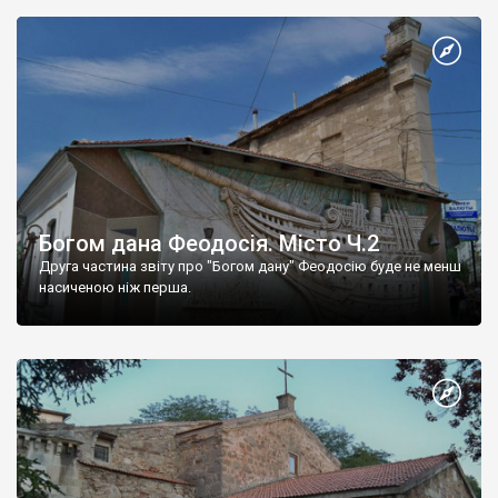
Богом дана Феодосія. Місто Ч.2
Друга частина звіту про "Богом дану" Феодосію буде не менш
насиченою ніж перша.