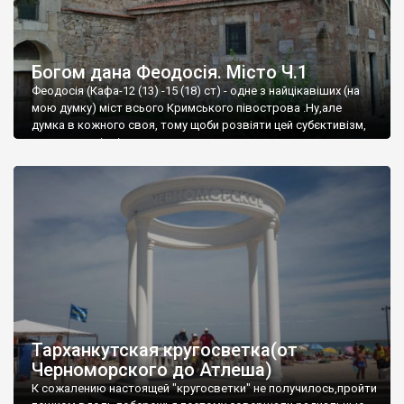
Богом дана Феодосія. Місто Ч.1
Феодосія (Кафа-12 (13) -15 (18) ст) - одне з найцікавіших (на
мою думку) міст всього Кримського півострова .Ну,але
думка в кожного своя, тому щоби розвіяти цей субєктивізм,
запрошую відвідати це
Тарханкутская кругосветка(от
Черноморского до Атлеша)
К сожалению настоящей "кругосветки" не получилось,пройти