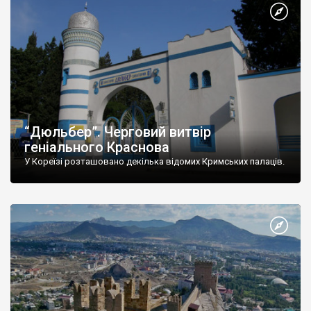
“Дюльбер”. Черговий витвір
геніального Краснова
У Кореїзі розташовано декілька відомих Кримських палаців.