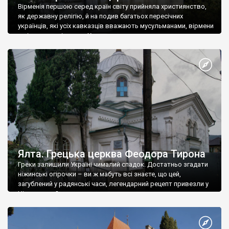
Вірменія першою серед країн світу прийняла християнство,
як державну релігію, й на подив багатьох пересічних
українців, які усіх кавказців вважають мусульманами, вірмени
є відданими вірянами Христа
Ялта. Грецька церква Феодора Тирона
Греки залишили Україні чималий спадок. Достатньо згадати
ніжинські огірочки – ви ж мабуть всі знаєте, що цей,
загублений у радянські часи, легендарний рецепт привезли у
Ніжин греки?