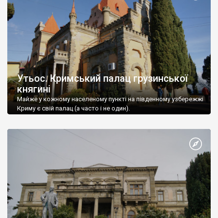
Утьос. Кримський палац грузинської
княгині
Майже у кожному населеному пункті на південному узбережжі
Криму є свій палац (а часто і не один).