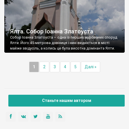
Ялта. Собор Іоанна Златоуста
Собор Іоанна Златоуста – одна із перших мурованих споруд
Ялти. Його 45-метрова дзвіниця і нині видніється в місті
майже звідусіль, а колись це була висотна домінанта Ялти.
1
2
3
4
5
Далі »
Станьте нашим автором