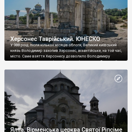
Херсонес Таврійський. ЮНЕСКО
У 988 році, після кількох місяців облоги, Великий київський
князь Володимир захопив Херсонес, візантійське, на той час,
місто. Саме взяття Херсонесу дозволило Володимиру
диктувати свої умови візантійському імператору Василю ІІ, та
одружитися з його дочкою Ганною. Цього ж року, в
Херсонесі Володимир-язичник, став Василем-християнином.
А потім було Хрещення Русі. На честь Херсонесу Таврійського
названо місто […]
Ялта. Вірменська церква Святої Ріпсіме