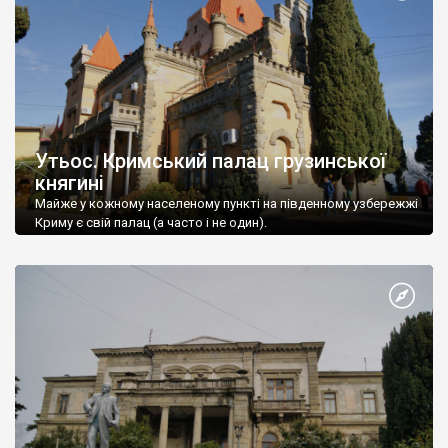
Утьос. Кримський палац грузинської
княгині
Майже у кожному населеному пункті на південному узбережжі
Криму є свій палац (а часто і не один).