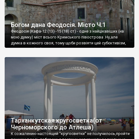
Богом дана Феодосія. Місто Ч.1
Феодосія (Кафа-12 (13) -15 (18) ст) - одне з найцікавіших (на
мою думку) міст всього Кримського півострова .Ну,але
думка в кожного своя, тому щоби розвіяти цей субєктивізм,
запрошую відвідати це
Тарханкутская кругосветка(от
Черноморского до Атлеша)
К сожалению настоящей "кругосветки" не получилось,пройти