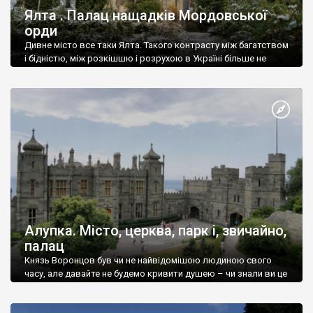
Ялта . Палац нащадків Мордовської
орди
Дивне місто все таки Ялта. Такого контрасту між багатством
і бідністю, між розкішшю і розрухою в Україні більше не
знайдеш.
Алупка. Місто, церква, парк і, звичайно,
палац
Князь Воронцов був чи не найвідомішою людиною свого
часу, але давайте не будемо кривити душею – чи знали ви це
прізвище до відвідин Алупки? Мабуть все таки ні.