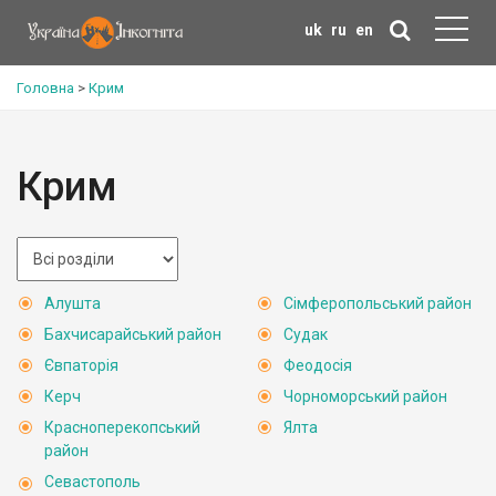
uk
ru
en
Головна
>
Крим
Крим
Алушта
Сімферопольський район
Бахчисарайський район
Судак
Євпаторія
Феодосія
Керч
Чорноморський район
Красноперекопський
Ялта
район
Севастополь