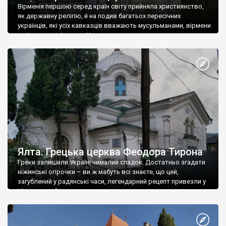
Вірменія першою серед країн світу прийняла християнство,
як державну релігію, й на подив багатьох пересічних
українців, які усіх кавказців вважають мусульманами, вірмени
є відданими вірянами Христа
Ялта. Грецька церква Феодора Тирона
Греки залишили Україні чималий спадок. Достатньо згадати
ніжинські огірочки – ви ж мабуть всі знаєте, що цей,
загублений у радянські часи, легендарний рецепт привезли у
Ніжин греки?