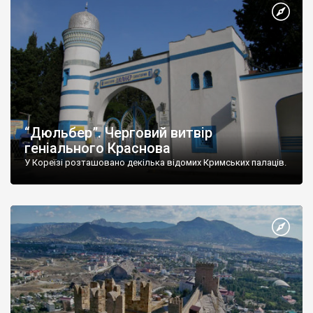
“Дюльбер”. Черговий витвір
геніального Краснова
У Кореїзі розташовано декілька відомих Кримських палаців.