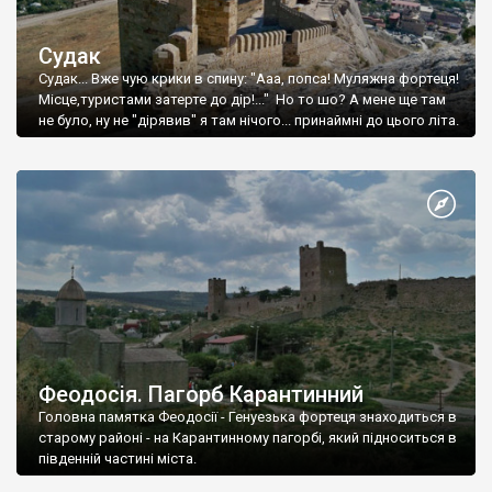
Судак
Судак... Вже чую крики в спину: "Ааа, попса! Муляжна фортеця!
Місце,туристами затерте до дір!..." Но то шо? А мене ще там
не було, ну не "дірявив" я там нічого... принаймні до цього літа.
Феодосія. Пагорб Карантинний
Головна памятка Феодосії - Генуезька фортеця знаходиться в
старому районі - на Карантинному пагорбі, який підноситься в
південній частині міста.