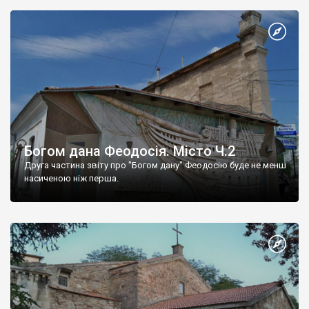
Богом дана Феодосія. Місто Ч.2
Друга частина звіту про "Богом дану" Феодосію буде не менш
насиченою ніж перша.