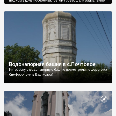
пешком вдоль побережья,поэтому совершали радиальные
вылазки из Оленевки.
Водонапорная башня в с.Почтовое
Интересную водонапорную башню посмотрели по дороге из
Симферополя в Бахчисарай.