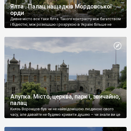
Ялта . Палац нащадків Мордовської
орди
Дивне місто все таки Ялта. Такого контрасту між багатством
і бідністю, між розкішшю і розрухою в Україні більше не
знайдеш.
Алупка. Місто, церква, парк і, звичайно,
палац
Князь Воронцов був чи не найвідомішою людиною свого
часу, але давайте не будемо кривити душею – чи знали ви це
прізвище до відвідин Алупки? Мабуть все таки ні.