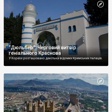
“Дюльбер”. Черговий витвір
геніального Краснова
У Кореїзі розташовано декілька відомих Кримських палаців.