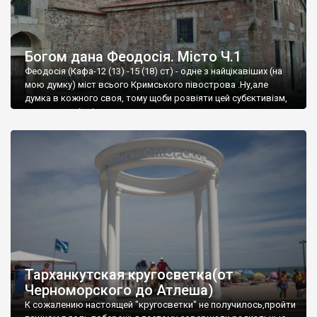
Богом дана Феодосія. Місто Ч.1
Феодосія (Кафа-12 (13) -15 (18) ст) - одне з найцікавіших (на
мою думку) міст всього Кримського півострова .Ну,але
думка в кожного своя, тому щоби розвіяти цей субєктивізм,
запрошую відвідати це
Тарханкутская кругосветка(от
Черноморского до Атлеша)
К сожалению настоящей "кругосветки" не получилось,пройти