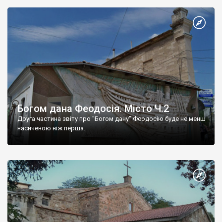
Богом дана Феодосія. Місто Ч.2
Друга частина звіту про "Богом дану" Феодосію буде не менш
насиченою ніж перша.