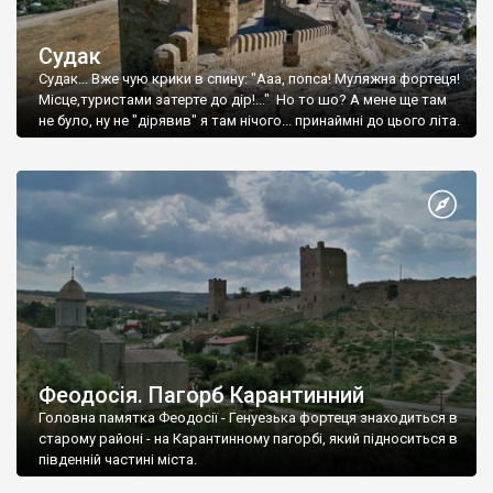
Судак
Судак... Вже чую крики в спину: "Ааа, попса! Муляжна фортеця!
Місце,туристами затерте до дір!..." Но то шо? А мене ще там
не було, ну не "дірявив" я там нічого... принаймні до цього літа.
Феодосія. Пагорб Карантинний
Головна памятка Феодосії - Генуезька фортеця знаходиться в
старому районі - на Карантинному пагорбі, який підноситься в
південній частині міста.