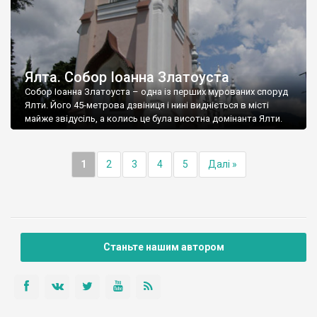
Ялта. Собор Іоанна Златоуста
Собор Іоанна Златоуста – одна із перших мурованих споруд
Ялти. Його 45-метрова дзвіниця і нині видніється в місті
майже звідусіль, а колись це була висотна домінанта Ялти.
1
2
3
4
5
Далі »
Станьте нашим автором