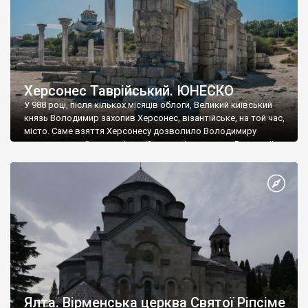
Херсонес Таврійський. ЮНЕСКО
У 988 році, після кількох місяців облоги, Великий київський
князь Володимир захопив Херсонес, візантійське, на той час,
місто. Саме взяття Херсонесу дозволило Володимиру
диктувати свої умови візантійському імператору Василю ІІ, та
одружитися з його дочкою Ганною. Цього ж року, в
Херсонесі Володимир-язичник, став Василем-християнином.
А потім було Хрещення Русі. На честь Херсонесу Таврійського
названо місто […]
Ялта. Вірменська церква Святої Ріпсіме