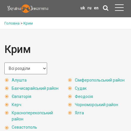
uk
ru
en
Головна
>
Крим
Крим
Алушта
Сімферопольський район
Бахчисарайський район
Судак
Євпаторія
Феодосія
Керч
Чорноморський район
Красноперекопський
Ялта
район
Севастополь