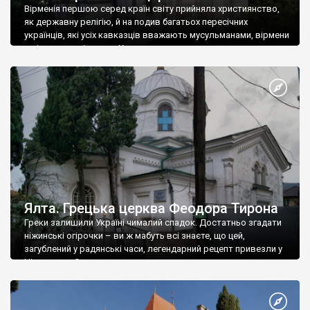
Вірменія першою серед країн світу прийняла християнство,
як державну релігію, й на подив багатьох пересічних
українців, які усіх кавказців вважають мусульманами, вірмени
є відданими вірянами Христа
Ялта. Грецька церква Феодора Тирона
Греки залишили Україні чималий спадок. Достатньо згадати
ніжинські огірочки – ви ж мабуть всі знаєте, що цей,
загублений у радянські часи, легендарний рецепт привезли у
Ніжин греки?