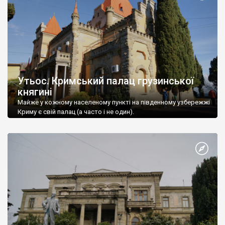
Утьос. Кримський палац грузинської
княгині
Майже у кожному населеному пункті на південному узбережжі
Криму є свій палац (а часто і не один).