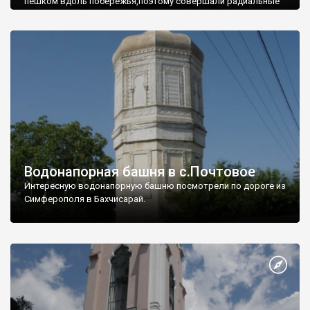
пешком вдоль побережья,поэтому совершали радиальные
вылазки из Оленевки.
Водонапорная башня в с.Почтовое
Интересную водонапорную башню посмотрели по дороге из
Симферополя в Бахчисарай.