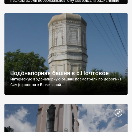
пешком вдоль побережья,поэтому совершали радиальные
вылазки из Оленевки.
Водонапорная башня в с.Почтовое
Интересную водонапорную башню посмотрели по дороге из
Симферополя в Бахчисарай.