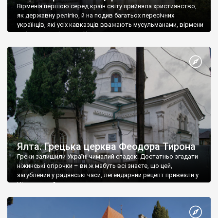
Вірменія першою серед країн світу прийняла християнство,
як державну релігію, й на подив багатьох пересічних
українців, які усіх кавказців вважають мусульманами, вірмени
є відданими вірянами Христа
Ялта. Грецька церква Феодора Тирона
Греки залишили Україні чималий спадок. Достатньо згадати
ніжинські огірочки – ви ж мабуть всі знаєте, що цей,
загублений у радянські часи, легендарний рецепт привезли у
Ніжин греки?