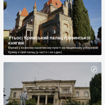
Утьос. Кримський палац грузинської
княгині
Майже у кожному населеному пункті на південному узбережжі
Криму є свій палац (а часто і не один).