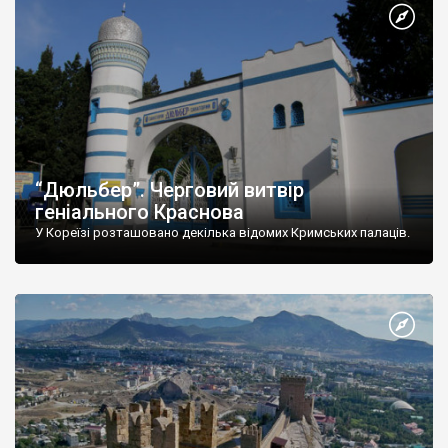
“Дюльбер”. Черговий витвір
геніального Краснова
У Кореїзі розташовано декілька відомих Кримських палаців.