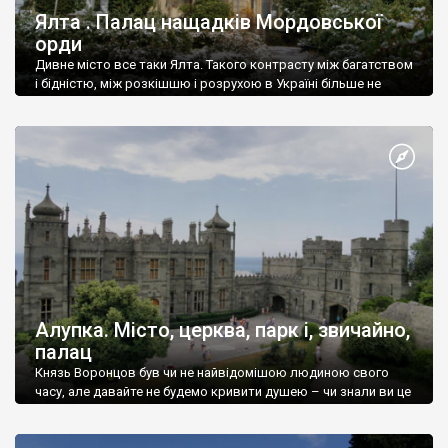
Ялта . Палац нащадків Мордовської
орди
Дивне місто все таки Ялта. Такого контрасту між багатством
і бідністю, між розкішшю і розрухою в Україні більше не
знайдеш.
Алупка. Місто, церква, парк і, звичайно,
палац
Князь Воронцов був чи не найвідомішою людиною свого
часу, але давайте не будемо кривити душею – чи знали ви це
прізвище до відвідин Алупки? Мабуть все таки ні.