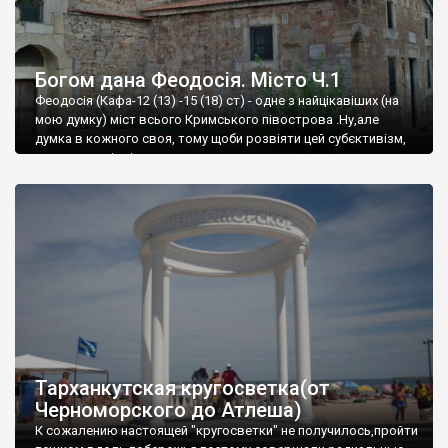
Богом дана Феодосія. Місто Ч.1
Феодосія (Кафа-12 (13) -15 (18) ст) - одне з найцікавіших (на
мою думку) міст всього Кримського півострова .Ну,але
думка в кожного своя, тому щоби розвіяти цей субєктивізм,
запрошую відвідати це
Тарханкутская кругосветка(от
Черноморского до Атлеша)
К сожалению настоящей "кругосветки" не получилось,пройти