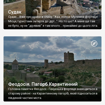
Судак
Судак... Вже чую крики в спину: "Ааа, попса! Муляжна фортеця!
Місце,туристами затерте до дір!..." Но то шо? А мене ще там
не було, ну не "дірявив" я там нічого... принаймні до цього літа.
Феодосія. Пагорб Карантинний
Головна памятка Феодосії - Генуезька фортеця знаходиться в
старому районі - на Карантинному пагорбі, який підноситься в
південній частині міста.