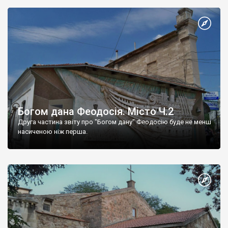
Богом дана Феодосія. Місто Ч.2
Друга частина звіту про "Богом дану" Феодосію буде не менш
насиченою ніж перша.