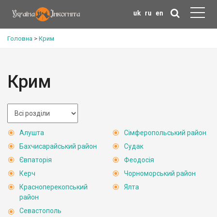
uk
ru
en
Головна
>
Крим
Крим
Алушта
Сімферопольський район
Бахчисарайський район
Судак
Євпаторія
Феодосія
Керч
Чорноморський район
Красноперекопський
Ялта
район
Севастополь