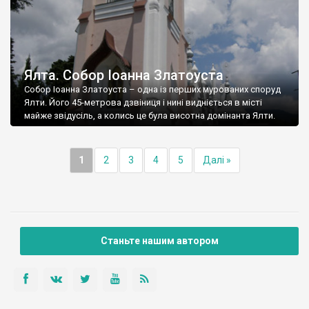
Ялта. Собор Іоанна Златоуста
Собор Іоанна Златоуста – одна із перших мурованих споруд
Ялти. Його 45-метрова дзвіниця і нині видніється в місті
майже звідусіль, а колись це була висотна домінанта Ялти.
1
2
3
4
5
Далі »
Станьте нашим автором