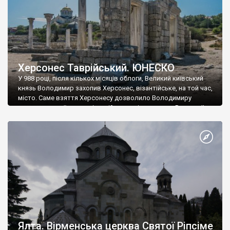
Херсонес Таврійський. ЮНЕСКО
У 988 році, після кількох місяців облоги, Великий київський
князь Володимир захопив Херсонес, візантійське, на той час,
місто. Саме взяття Херсонесу дозволило Володимиру
диктувати свої умови візантійському імператору Василю ІІ, та
одружитися з його дочкою Ганною. Цього ж року, в
Херсонесі Володимир-язичник, став Василем-християнином.
А потім було Хрещення Русі. На честь Херсонесу Таврійського
названо місто […]
Ялта. Вірменська церква Святої Ріпсіме