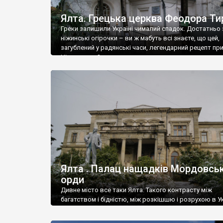
Ялта. Грецька церква Феодора Ти
Греки залишили Україні чималий спадок. Достатньо 
ніжинські огірочки – ви ж мабуть всі знаєте, що цей,
загублений у радянські часи, легендарний рецепт пр
Ніжин греки?
Ялта . Палац нащадків Мордовськ
орди
Дивне місто все таки Ялта. Такого контрасту між
багатством і бідністю, між розкішшю і розрухою в Ук
більше не знайдеш.