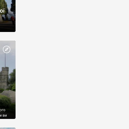
ої
ого
и ви