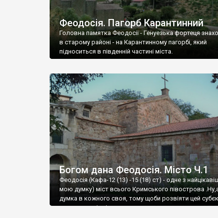
Феодосія. Пагорб Карантинний
Головна памятка Феодосії - Генуезька фортеця знах
в старому районі - на Карантинному пагорбі, який
підноситься в південній частині міста.
Богом дана Феодосія. Місто Ч.1
Феодосія (Кафа-12 (13) -15 (18) ст) - одне з найцікаві
мою думку) міст всього Кримського півострова .Ну,
думка в кожного своя, тому щоби розвіяти цей субєк
запрошую відвідати це