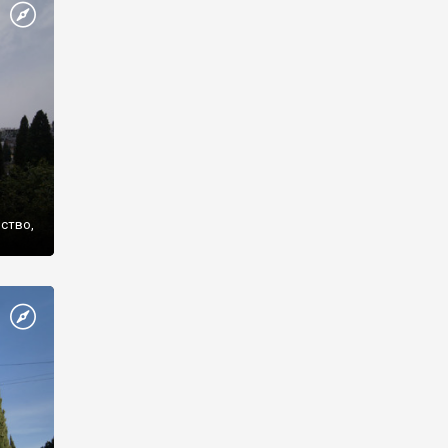
же
нство,