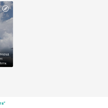
споруд
ті
Ялти.
та”