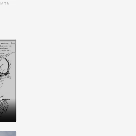
им та
ора і
є
го типу,
ей-
рний
ста:
 райони
від 2
I
і,
рукти,
 котрі