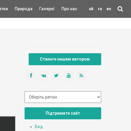
ятки
Природа
Галереї
Про нас
uk
ru
en
Станьте нашим автором
Підтримати сайт
Вхід