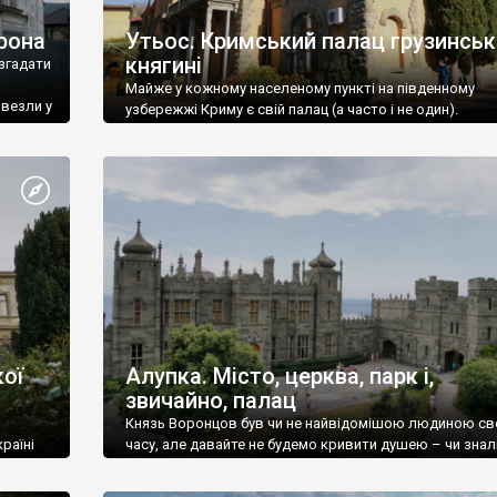
рона
Утьос. Кримський палац грузинськ
княгині
згадати
Майже у кожному населеному пункті на південному
ивезли у
узбережжі Криму є свій палац (а часто і не один).
ої
Алупка. Місто, церква, парк і,
звичайно, палац
Князь Воронцов був чи не найвідомішою людиною св
раїні
часу, але давайте не будемо кривити душею – чи знал
це прізвище до відвідин Алупки? Мабуть все таки ні.