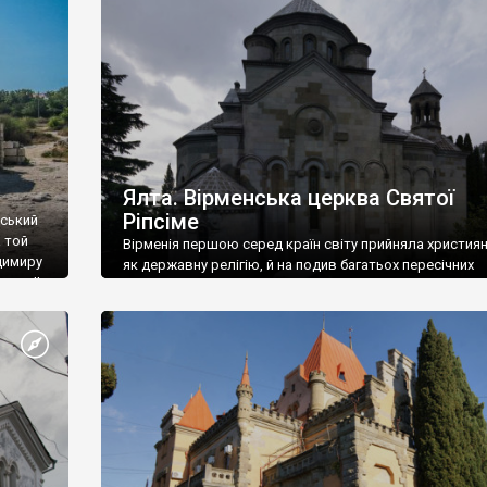
ефактів
називаються «повстяками» (postaki)…” “Вино. Крим
єкту
виробляє відмінне вино і його вдосталь: воно все ду
го».
легке біле і дуже […]
ти та
Ялта. Вірменська церква Святої
Ріпсіме
вський
 той
Вірменія першою серед країн світу прийняла христия
димиру
як державну релігію, й на подив багатьох пересічних
илю ІІ,
українців, які усіх кавказців вважають мусульманами,
 в
вірмени є відданими вірянами Христа