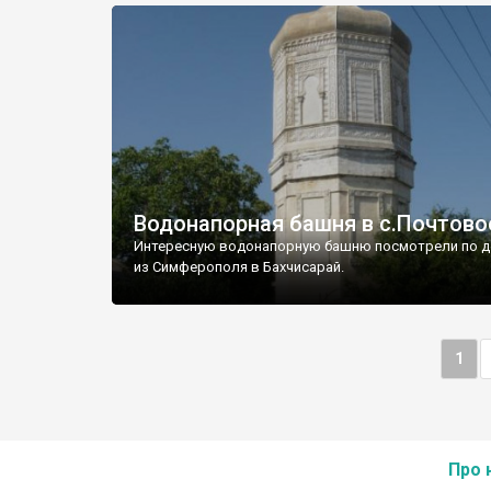
Водонапорная башня в с.Почтово
Интересную водонапорную башню посмотрели по д
из Симферополя в Бахчисарай.
1
Про 