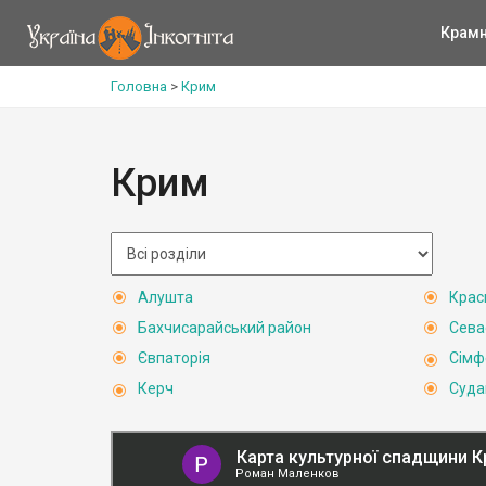
Крам
Головна
>
Крим
Крим
Алушта
Крас
Бахчисарайський район
Сева
Євпаторія
Сімф
Керч
Суда