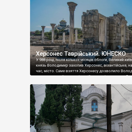
музею «Новгородський музей-заповідник» сотні арт
візантійської доби. Раритети викрадені з фондів об’
культурної спадщини ЮНЕСКО «Херсонеса Таврійсько
Офіційно – на виставку «Золото Візантії», але експер
влада в Україні вважають це лише […]
Херсонес Таврійський. ЮНЕСКО
У 988 році, після кількох місяців облоги, Великий киї
князь Володимир захопив Херсонес, візантійське, на
час, місто. Саме взяття Херсонесу дозволило Воло
диктувати свої умови візантійському імператору Вас
та одружитися з його дочкою Ганною. Цього ж року,
Херсонесі Володимир-язичник, став Василем-
християнином. А потім було Хрещення Русі. На честь
Херсонесу Таврійського названо місто […]