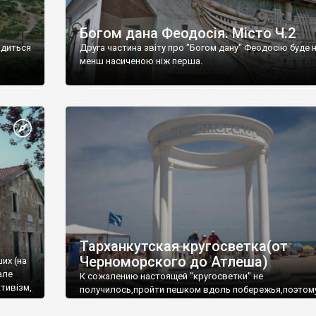
Богом дана Феодосія. Місто Ч.2
одиться
Друга частина звіту про "Богом дану" Феодосію буде 
менш насиченою ніж перша.
Тарханкутская кругосветка(от
Черноморского до Атлеша)
ших (на
але
К сожалению настоящей "кругосветки" не
тивізм,
получилось,пройти пешком вдоль побережья,поэтом
совершали радиальные вылазки из Оленевки.