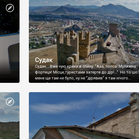
Судак
Судак... Вже чую крики в спину: "Ааа, попса! Муляжна
фортеця! Місце,туристами затерте до дір!..." Но то шо
мене ще там не було, ну не "дірявив" я там нічого...
принаймні до цього літа.