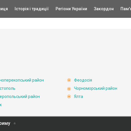
ниця
Історія і традиції
Регіони України
Закордон
Пам'
ноперекопський район
Феодосія
стополь
Чорноморський район
еропольський район
Ялта
к