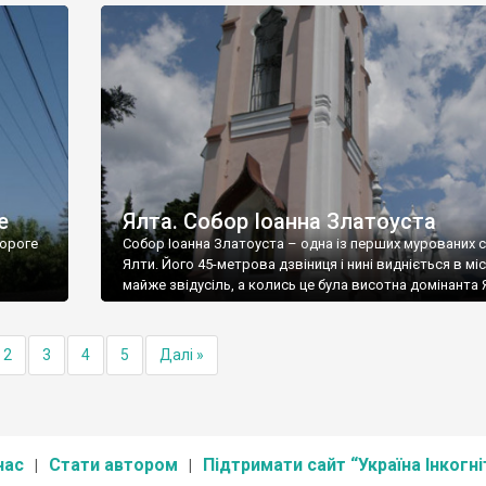
е
Ялта. Собор Іоанна Златоуста
ороге
Собор Іоанна Златоуста – одна із перших мурованих 
Ялти. Його 45-метрова дзвіниця і нині видніється в міс
майже звідусіль, а колись це була висотна домінанта 
2
3
4
5
Далі »
нас
Стати автором
Підтримати сайт “Україна Інкогні