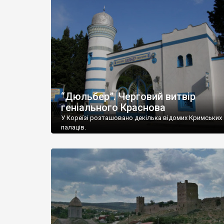
“Дюльбер”. Черговий витвір
геніального Краснова
У Кореїзі розташовано декілька відомих Кримських
палаців.