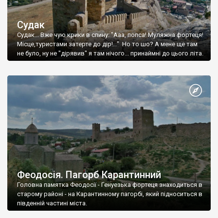
Судак
Судак... Вже чую крики в спину: "Ааа, попса! Муляжна фортеця!
Місце,туристами затерте до дір!..." Но то шо? А мене ще там
не було, ну не "дірявив" я там нічого... принаймні до цього літа.
Феодосія. Пагорб Карантинний
Головна памятка Феодосії - Генуезька фортеця знаходиться в
старому районі - на Карантинному пагорбі, який підноситься в
південній частині міста.