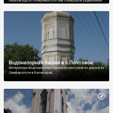
пешком вдоль побережья,поэтому совершали радиальные
вылазки из Оленевки.
Водонапорная башня в с.Почтовое
Интересную водонапорную башню посмотрели по дороге из
Симферополя в Бахчисарай.