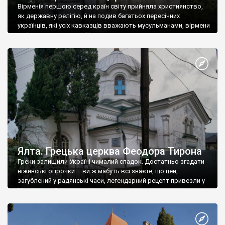
Вірменія першою серед країн світу прийняла християнство,
як державну релігію, й на подив багатьох пересічних
українців, які усіх кавказців вважають мусульманами, вірмени
є відданими вірянами Христа
Ялта. Грецька церква Феодора Тирона
Греки залишили Україні чималий спадок. Достатньо згадати
ніжинські огірочки – ви ж мабуть всі знаєте, що цей,
загублений у радянські часи, легендарний рецепт привезли у
Ніжин греки?