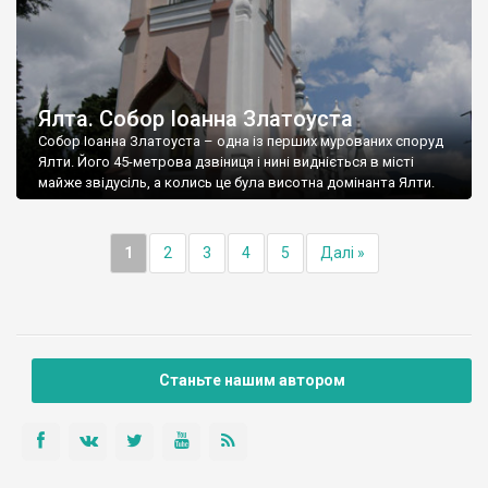
Ялта. Собор Іоанна Златоуста
Собор Іоанна Златоуста – одна із перших мурованих споруд
Ялти. Його 45-метрова дзвіниця і нині видніється в місті
майже звідусіль, а колись це була висотна домінанта Ялти.
1
2
3
4
5
Далі »
Станьте нашим автором