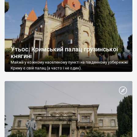
Утьос. Кримський палац грузинської
княгині
Майже у кожному населеному пункті на південному узбережжі
Криму є свій палац (а часто і не один).