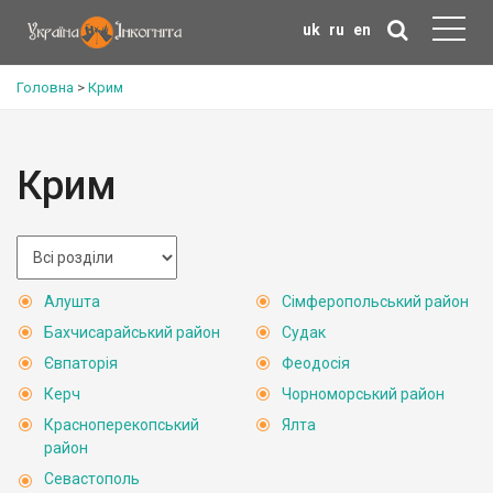
uk
ru
en
Головна
>
Крим
Крим
Алушта
Сімферопольський район
Бахчисарайський район
Судак
Євпаторія
Феодосія
Керч
Чорноморський район
Красноперекопський
Ялта
район
Севастополь