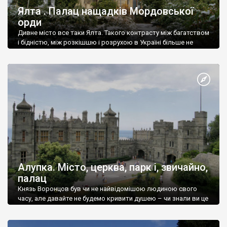
Ялта . Палац нащадків Мордовської
орди
Дивне місто все таки Ялта. Такого контрасту між багатством
і бідністю, між розкішшю і розрухою в Україні більше не
знайдеш.
Алупка. Місто, церква, парк і, звичайно,
палац
Князь Воронцов був чи не найвідомішою людиною свого
часу, але давайте не будемо кривити душею – чи знали ви це
прізвище до відвідин Алупки? Мабуть все таки ні.