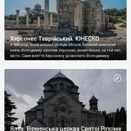
Херсонес Таврійський. ЮНЕСКО
У 988 році, після кількох місяців облоги, Великий київський
князь Володимир захопив Херсонес, візантійське, на той час,
місто. Саме взяття Херсонесу дозволило Володимиру
диктувати свої умови візантійському імператору Василю ІІ, та
одружитися з його дочкою Ганною. Цього ж року, в
Херсонесі Володимир-язичник, став Василем-християнином.
А потім було Хрещення Русі. На честь Херсонесу Таврійського
названо місто […]
Ялта. Вірменська церква Святої Ріпсіме