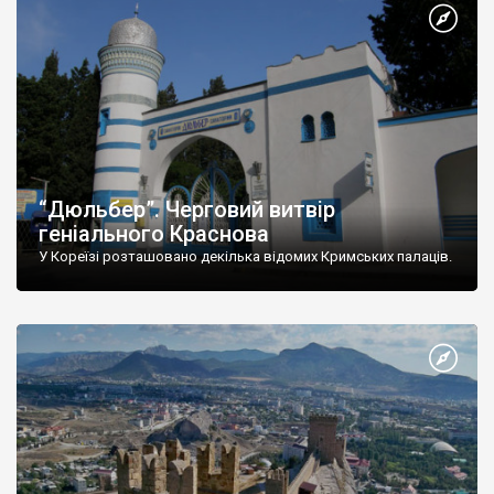
“Дюльбер”. Черговий витвір
геніального Краснова
У Кореїзі розташовано декілька відомих Кримських палаців.