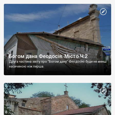
Богом дана Феодосія. Місто Ч.2
Друга частина звіту про "Богом дану" Феодосію буде не менш
насиченою ніж перша.