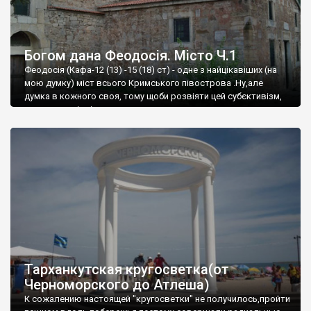
Богом дана Феодосія. Місто Ч.1
Феодосія (Кафа-12 (13) -15 (18) ст) - одне з найцікавіших (на
мою думку) міст всього Кримського півострова .Ну,але
думка в кожного своя, тому щоби розвіяти цей субєктивізм,
запрошую відвідати це
Тарханкутская кругосветка(от
Черноморского до Атлеша)
К сожалению настоящей "кругосветки" не получилось,пройти