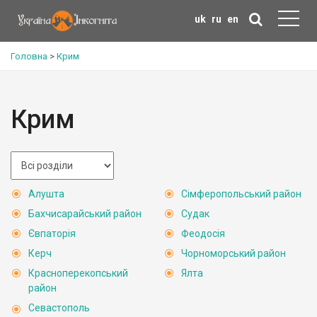
uk
ru
en
Головна
>
Крим
Крим
Алушта
Сімферопольський район
Бахчисарайський район
Судак
Євпаторія
Феодосія
Керч
Чорноморський район
Красноперекопський
Ялта
район
Севастополь