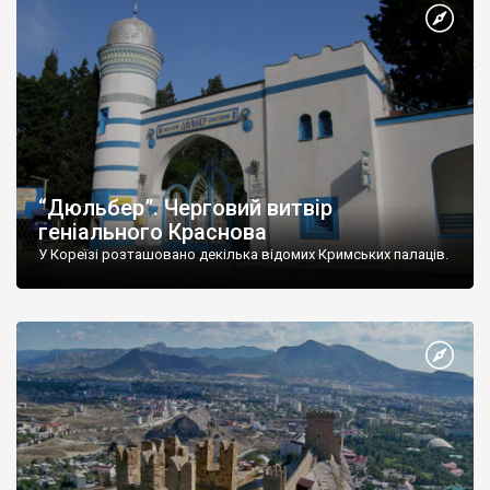
“Дюльбер”. Черговий витвір
геніального Краснова
У Кореїзі розташовано декілька відомих Кримських палаців.