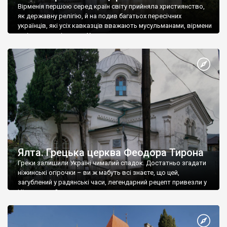
Вірменія першою серед країн світу прийняла християнство,
як державну релігію, й на подив багатьох пересічних
українців, які усіх кавказців вважають мусульманами, вірмени
є відданими вірянами Христа
Ялта. Грецька церква Феодора Тирона
Греки залишили Україні чималий спадок. Достатньо згадати
ніжинські огірочки – ви ж мабуть всі знаєте, що цей,
загублений у радянські часи, легендарний рецепт привезли у
Ніжин греки?