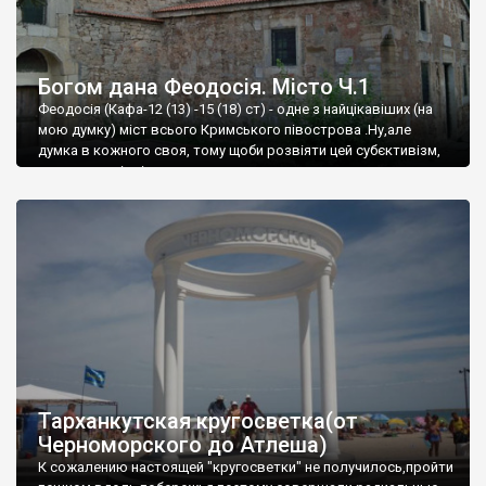
Богом дана Феодосія. Місто Ч.1
Феодосія (Кафа-12 (13) -15 (18) ст) - одне з найцікавіших (на
мою думку) міст всього Кримського півострова .Ну,але
думка в кожного своя, тому щоби розвіяти цей субєктивізм,
запрошую відвідати це
Тарханкутская кругосветка(от
Черноморского до Атлеша)
К сожалению настоящей "кругосветки" не получилось,пройти