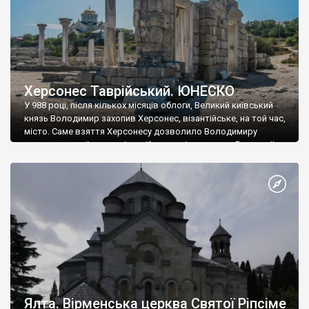
Херсонес Таврійський. ЮНЕСКО
У 988 році, після кількох місяців облоги, Великий київський
князь Володимир захопив Херсонес, візантійське, на той час,
місто. Саме взяття Херсонесу дозволило Володимиру
диктувати свої умови візантійському імператору Василю ІІ, та
одружитися з його дочкою Ганною. Цього ж року, в
Херсонесі Володимир-язичник, став Василем-християнином.
А потім було Хрещення Русі. На честь Херсонесу Таврійського
названо місто […]
Ялта. Вірменська церква Святої Ріпсіме