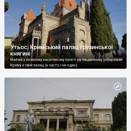
Утьос. Кримський палац грузинської
княгині
Майже у кожному населеному пункті на південному узбережжі
Криму є свій палац (а часто і не один).