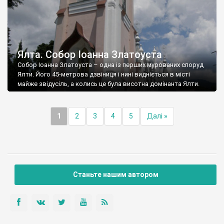
Ялта. Собор Іоанна Златоуста
Собор Іоанна Златоуста – одна із перших мурованих споруд
Ялти. Його 45-метрова дзвіниця і нині видніється в місті
майже звідусіль, а колись це була висотна домінанта Ялти.
1
2
3
4
5
Далі »
Станьте нашим автором