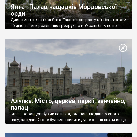
Ялта . Палац нащадків Мордовської
орди
Дивне місто все таки Ялта. Такого контрасту між багатством
і бідністю, між розкішшю і розрухою в Україні більше не
знайдеш.
Алупка. Місто, церква, парк і, звичайно,
палац
Князь Воронцов був чи не найвідомішою людиною свого
часу, але давайте не будемо кривити душею – чи знали ви це
прізвище до відвідин Алупки? Мабуть все таки ні.