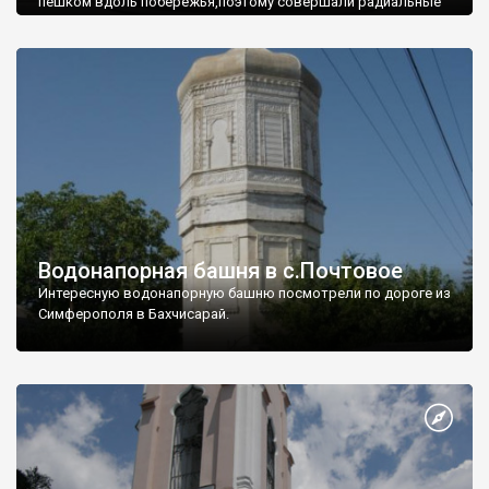
пешком вдоль побережья,поэтому совершали радиальные
вылазки из Оленевки.
Водонапорная башня в с.Почтовое
Интересную водонапорную башню посмотрели по дороге из
Симферополя в Бахчисарай.