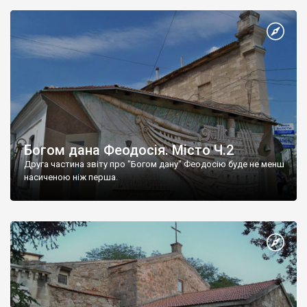
Богом дана Феодосія. Місто Ч.2
Друга частина звіту про "Богом дану" Феодосію буде не менш
насиченою ніж перша.