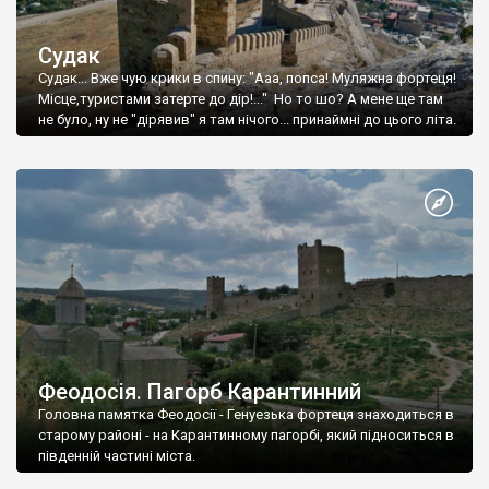
Судак
Судак... Вже чую крики в спину: "Ааа, попса! Муляжна фортеця!
Місце,туристами затерте до дір!..." Но то шо? А мене ще там
не було, ну не "дірявив" я там нічого... принаймні до цього літа.
Феодосія. Пагорб Карантинний
Головна памятка Феодосії - Генуезька фортеця знаходиться в
старому районі - на Карантинному пагорбі, який підноситься в
південній частині міста.