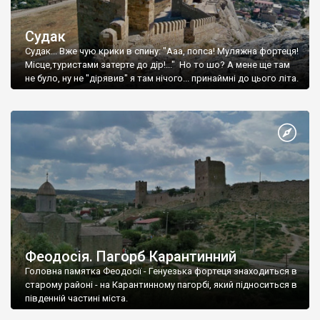
Судак
Судак... Вже чую крики в спину: "Ааа, попса! Муляжна фортеця!
Місце,туристами затерте до дір!..." Но то шо? А мене ще там
не було, ну не "дірявив" я там нічого... принаймні до цього літа.
Феодосія. Пагорб Карантинний
Головна памятка Феодосії - Генуезька фортеця знаходиться в
старому районі - на Карантинному пагорбі, який підноситься в
південній частині міста.