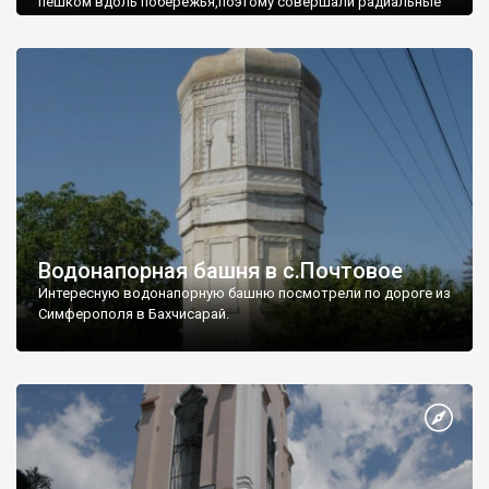
пешком вдоль побережья,поэтому совершали радиальные
вылазки из Оленевки.
Водонапорная башня в с.Почтовое
Интересную водонапорную башню посмотрели по дороге из
Симферополя в Бахчисарай.