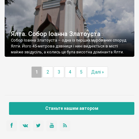
Ялта. Собор Іоанна Златоуста
Собор Іоанна Златоуста – одна із перших мурованих споруд
Ялти. Його 45-метрова дзвіниця і нині видніється в місті
майже звідусіль, а колись це була висотна домінанта Ялти.
1
2
3
4
5
Далі »
Станьте нашим автором