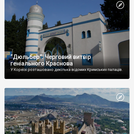
“Дюльбер”. Черговий витвір
геніального Краснова
У Кореїзі розташовано декілька відомих Кримських палаців.