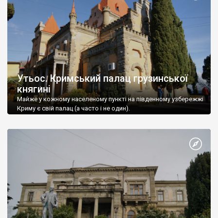
Утьос. Кримський палац грузинської
княгині
Майже у кожному населеному пункті на південному узбережжі
Криму є свій палац (а часто і не один).