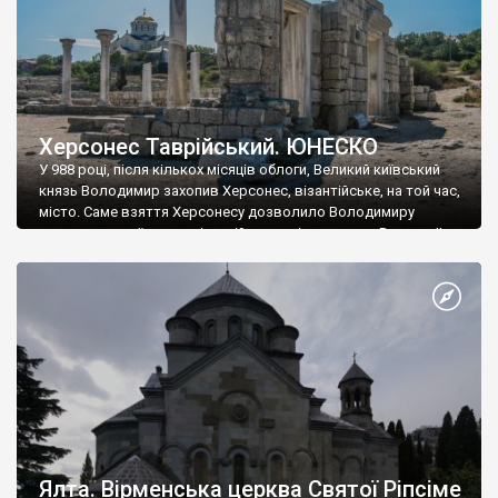
Херсонес Таврійський. ЮНЕСКО
У 988 році, після кількох місяців облоги, Великий київський
князь Володимир захопив Херсонес, візантійське, на той час,
місто. Саме взяття Херсонесу дозволило Володимиру
диктувати свої умови візантійському імператору Василю ІІ, та
одружитися з його дочкою Ганною. Цього ж року, в
Херсонесі Володимир-язичник, став Василем-християнином.
А потім було Хрещення Русі. На честь Херсонесу Таврійського
названо місто […]
Ялта. Вірменська церква Святої Ріпсіме