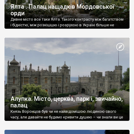
Ялта . Палац нащадків Мордовської
орди
Дивне місто все таки Ялта. Такого контрасту між багатством
і бідністю, між розкішшю і розрухою в Україні більше не
знайдеш.
Алупка. Місто, церква, парк і, звичайно,
палац
Князь Воронцов був чи не найвідомішою людиною свого
часу, але давайте не будемо кривити душею – чи знали ви це
прізвище до відвідин Алупки? Мабуть все таки ні.