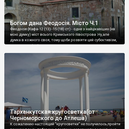
Богом дана Феодосія. Місто Ч.1
Феодосія (Кафа-12 (13) -15 (18) ст) - одне з найцікавіших (на
мою думку) міст всього Кримського півострова .Ну,але
думка в кожного своя, тому щоби розвіяти цей субєктивізм,
запрошую відвідати це
Тарханкутская кругосветка(от
Черноморского до Атлеша)
К сожалению настоящей "кругосветки" не получилось,пройти