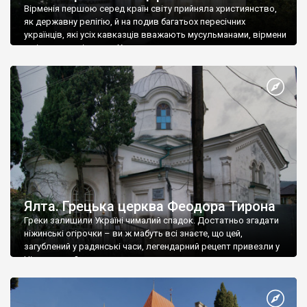
Вірменія першою серед країн світу прийняла християнство,
як державну релігію, й на подив багатьох пересічних
українців, які усіх кавказців вважають мусульманами, вірмени
є відданими вірянами Христа
Ялта. Грецька церква Феодора Тирона
Греки залишили Україні чималий спадок. Достатньо згадати
ніжинські огірочки – ви ж мабуть всі знаєте, що цей,
загублений у радянські часи, легендарний рецепт привезли у
Ніжин греки?