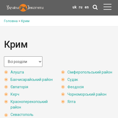
uk
ru
en
Головна
>
Крим
Крим
Алушта
Сімферопольський район
Бахчисарайський район
Судак
Євпаторія
Феодосія
Керч
Чорноморський район
Красноперекопський
Ялта
район
Севастополь