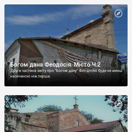
Богом дана Феодосія. Місто Ч.2
Друга частина звіту про "Богом дану" Феодосію буде не менш
насиченою ніж перша.