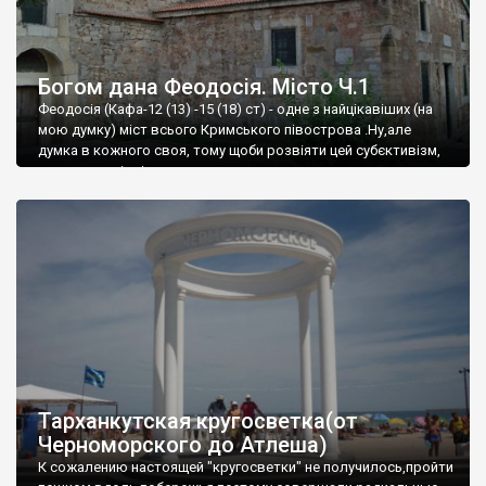
Богом дана Феодосія. Місто Ч.1
Феодосія (Кафа-12 (13) -15 (18) ст) - одне з найцікавіших (на
мою думку) міст всього Кримського півострова .Ну,але
думка в кожного своя, тому щоби розвіяти цей субєктивізм,
запрошую відвідати це
Тарханкутская кругосветка(от
Черноморского до Атлеша)
К сожалению настоящей "кругосветки" не получилось,пройти