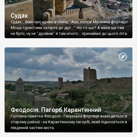
Судак
Судак... Вже чую крики в спину: "Ааа, попса! Муляжна фортеця!
Місце,туристами затерте до дір!..." Но то шо? А мене ще там
не було, ну не "дірявив" я там нічого... принаймні до цього літа.
Феодосія. Пагорб Карантинний
Головна памятка Феодосії - Генуезька фортеця знаходиться в
старому районі - на Карантинному пагорбі, який підноситься в
південній частині міста.