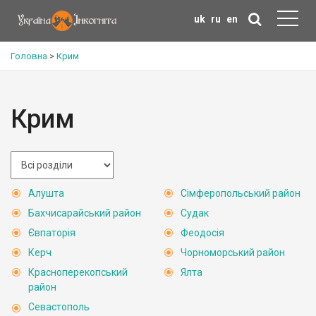
uk
ru
en
Головна
>
Крим
Крим
Алушта
Сімферопольський район
Бахчисарайський район
Судак
Євпаторія
Феодосія
Керч
Чорноморський район
Красноперекопський
Ялта
район
Севастополь