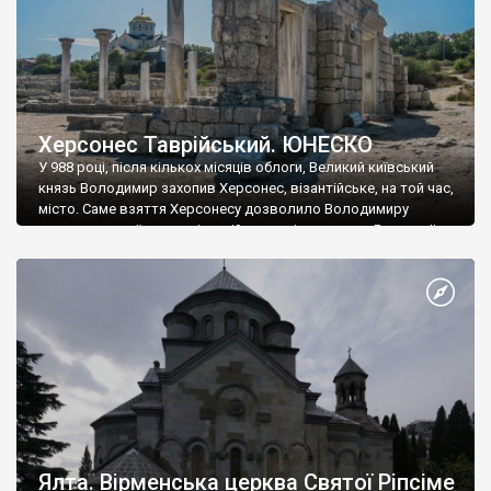
Херсонес Таврійський. ЮНЕСКО
У 988 році, після кількох місяців облоги, Великий київський
князь Володимир захопив Херсонес, візантійське, на той час,
місто. Саме взяття Херсонесу дозволило Володимиру
диктувати свої умови візантійському імператору Василю ІІ, та
одружитися з його дочкою Ганною. Цього ж року, в
Херсонесі Володимир-язичник, став Василем-християнином.
А потім було Хрещення Русі. На честь Херсонесу Таврійського
названо місто […]
Ялта. Вірменська церква Святої Ріпсіме