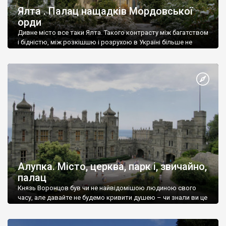
Ялта . Палац нащадків Мордовської
орди
Дивне місто все таки Ялта. Такого контрасту між багатством
і бідністю, між розкішшю і розрухою в Україні більше не
знайдеш.
Алупка. Місто, церква, парк і, звичайно,
палац
Князь Воронцов був чи не найвідомішою людиною свого
часу, але давайте не будемо кривити душею – чи знали ви це
прізвище до відвідин Алупки? Мабуть все таки ні.