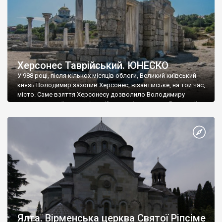
Херсонес Таврійський. ЮНЕСКО
У 988 році, після кількох місяців облоги, Великий київський
князь Володимир захопив Херсонес, візантійське, на той час,
місто. Саме взяття Херсонесу дозволило Володимиру
диктувати свої умови візантійському імператору Василю ІІ, та
одружитися з його дочкою Ганною. Цього ж року, в
Херсонесі Володимир-язичник, став Василем-християнином.
А потім було Хрещення Русі. На честь Херсонесу Таврійського
названо місто […]
Ялта. Вірменська церква Святої Ріпсіме