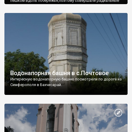
пешком вдоль побережья,поэтому совершали радиальные
вылазки из Оленевки.
Водонапорная башня в с.Почтовое
Интересную водонапорную башню посмотрели по дороге из
Симферополя в Бахчисарай.