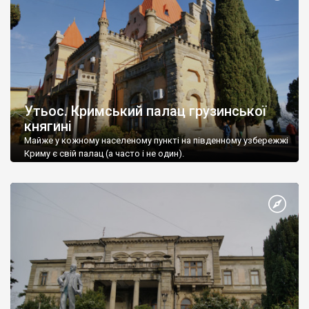
Утьос. Кримський палац грузинської
княгині
Майже у кожному населеному пункті на південному узбережжі
Криму є свій палац (а часто і не один).