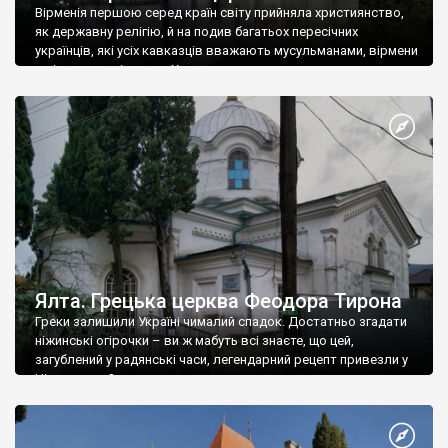
Вірменія першою серед країн світу прийняла християнство,
як державну релігію, й на подив багатьох пересічних
українців, які усіх кавказців вважають мусульманами, вірмени
є відданими вірянами Христа
Ялта. Грецька церква Феодора Тирона
Греки залишили Україні чималий спадок. Достатньо згадати
ніжинські огірочки – ви ж мабуть всі знаєте, що цей,
загублений у радянські часи, легендарний рецепт привезли у
Ніжин греки?