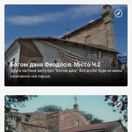
Богом дана Феодосія. Місто Ч.2
Друга частина звіту про "Богом дану" Феодосію буде не менш
насиченою ніж перша.