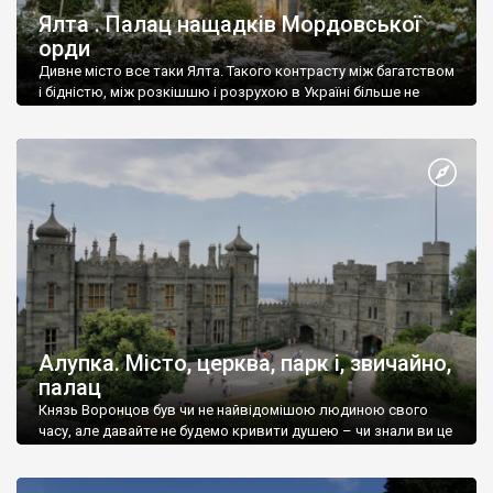
Ялта . Палац нащадків Мордовської
орди
Дивне місто все таки Ялта. Такого контрасту між багатством
і бідністю, між розкішшю і розрухою в Україні більше не
знайдеш.
Алупка. Місто, церква, парк і, звичайно,
палац
Князь Воронцов був чи не найвідомішою людиною свого
часу, але давайте не будемо кривити душею – чи знали ви це
прізвище до відвідин Алупки? Мабуть все таки ні.