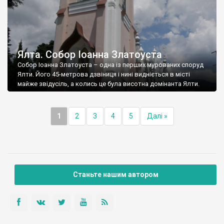
Ялта. Собор Іоанна Златоуста
Собор Іоанна Златоуста – одна із перших мурованих споруд
Ялти. Його 45-метрова дзвіниця і нині видніється в місті
майже звідусіль, а колись це була висотна домінанта Ялти.
1
2
3
4
5
Далі »
Станьте нашим автором