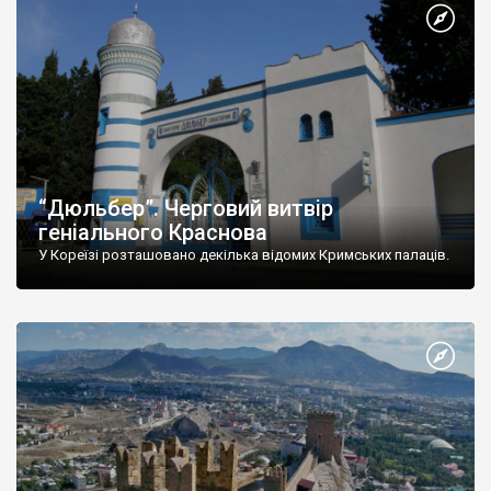
“Дюльбер”. Черговий витвір
геніального Краснова
У Кореїзі розташовано декілька відомих Кримських палаців.