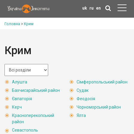
uk
ru
en
Головна
>
Крим
Крим
Алушта
Сімферопольський район
Бахчисарайський район
Судак
Євпаторія
Феодосія
Керч
Чорноморський район
Красноперекопський
Ялта
район
Севастополь