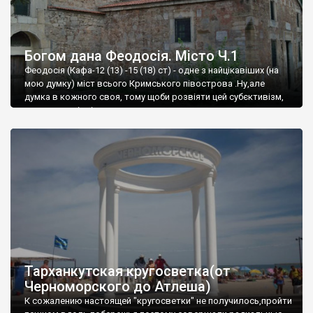
Богом дана Феодосія. Місто Ч.1
Феодосія (Кафа-12 (13) -15 (18) ст) - одне з найцікавіших (на
мою думку) міст всього Кримського півострова .Ну,але
думка в кожного своя, тому щоби розвіяти цей субєктивізм,
запрошую відвідати це
Тарханкутская кругосветка(от
Черноморского до Атлеша)
К сожалению настоящей "кругосветки" не получилось,пройти