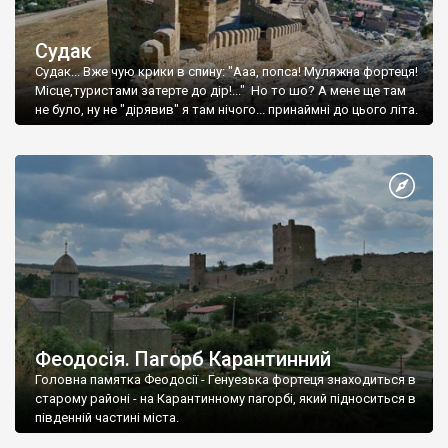
Судак
Судак... Вже чую крики в спину: "Ааа, попса! Муляжна фортеця!
Місце,туристами затерте до дір!..." Но то шо? А мене ще там
не було, ну не "дірявив" я там нічого... принаймні до цього літа.
Феодосія. Пагорб Карантинний
Головна памятка Феодосії - Генуезька фортеця знаходиться в
старому районі - на Карантинному пагорбі, який підноситься в
південній частині міста.