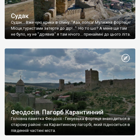
Судак
Судак... Вже чую крики в спину: "Ааа, попса! Муляжна фортеця!
Місце,туристами затерте до дір!..." Но то шо? А мене ще там
не було, ну не "дірявив" я там нічого... принаймні до цього літа.
Феодосія. Пагорб Карантинний
Головна памятка Феодосії - Генуезька фортеця знаходиться в
старому районі - на Карантинному пагорбі, який підноситься в
південній частині міста.