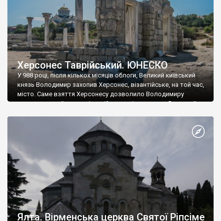
Херсонес Таврійський. ЮНЕСКО
У 988 році, після кількох місяців облоги, Великий київський
князь Володимир захопив Херсонес, візантійське, на той час,
місто. Саме взяття Херсонесу дозволило Володимиру
диктувати свої умови візантійському імператору Василю ІІ, та
одружитися з його дочкою Ганною. Цього ж року, в
Херсонесі Володимир-язичник, став Василем-християнином.
А потім було Хрещення Русі. На честь Херсонесу Таврійського
названо місто […]
Ялта. Вірменська церква Святої Ріпсіме