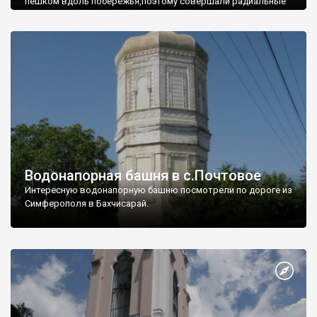
пешком вдоль побережья,поэтому совершали радиальные
вылазки из Оленевки.
Водонапорная башня в с.Почтовое
Интересную водонапорную башню посмотрели по дороге из
Симферополя в Бахчисарай.