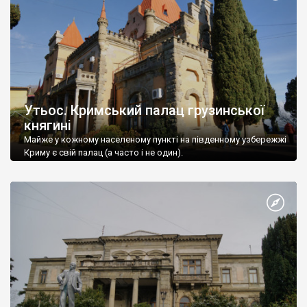
Утьос. Кримський палац грузинської
княгині
Майже у кожному населеному пункті на південному узбережжі
Криму є свій палац (а часто і не один).