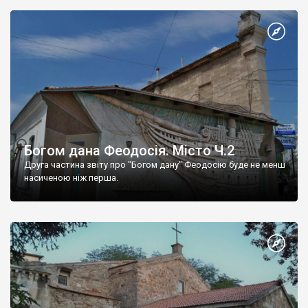
Богом дана Феодосія. Місто Ч.2
Друга частина звіту про "Богом дану" Феодосію буде не менш
насиченою ніж перша.