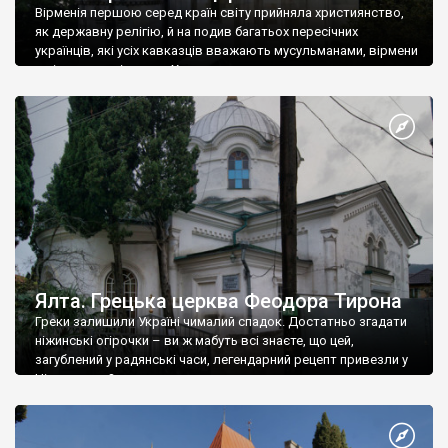
Вірменія першою серед країн світу прийняла християнство,
як державну релігію, й на подив багатьох пересічних
українців, які усіх кавказців вважають мусульманами, вірмени
є відданими вірянами Христа
Ялта. Грецька церква Феодора Тирона
Греки залишили Україні чималий спадок. Достатньо згадати
ніжинські огірочки – ви ж мабуть всі знаєте, що цей,
загублений у радянські часи, легендарний рецепт привезли у
Ніжин греки?