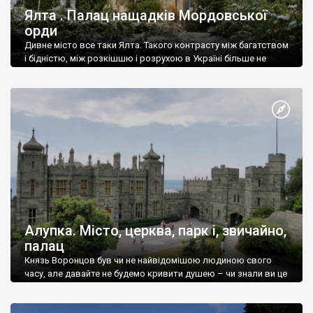
Ялта . Палац нащадків Мордовської
орди
Дивне місто все таки Ялта. Такого контрасту між багатством
і бідністю, між розкішшю і розрухою в Україні більше не
знайдеш.
Алупка. Місто, церква, парк і, звичайно,
палац
Князь Воронцов був чи не найвідомішою людиною свого
часу, але давайте не будемо кривити душею – чи знали ви це
прізвище до відвідин Алупки? Мабуть все таки ні.