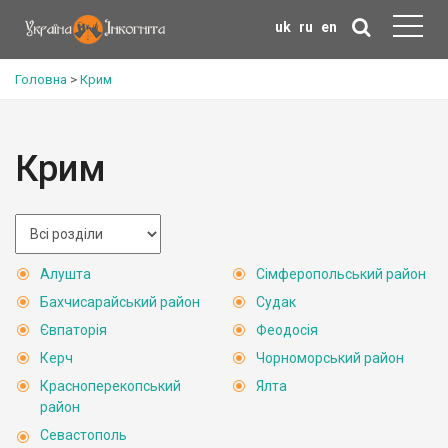
uk
ru
en
Головна
>
Крим
Крим
Алушта
Сімферопольський район
Бахчисарайський район
Судак
Євпаторія
Феодосія
Керч
Чорноморський район
Красноперекопський
Ялта
район
Севастополь