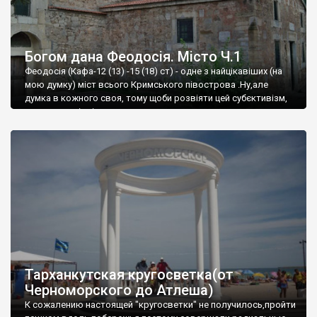
Богом дана Феодосія. Місто Ч.1
Феодосія (Кафа-12 (13) -15 (18) ст) - одне з найцікавіших (на
мою думку) міст всього Кримського півострова .Ну,але
думка в кожного своя, тому щоби розвіяти цей субєктивізм,
запрошую відвідати це
Тарханкутская кругосветка(от
Черноморского до Атлеша)
К сожалению настоящей "кругосветки" не получилось,пройти