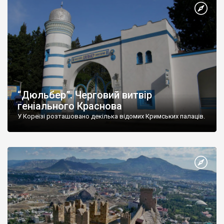
“Дюльбер”. Черговий витвір
геніального Краснова
У Кореїзі розташовано декілька відомих Кримських палаців.