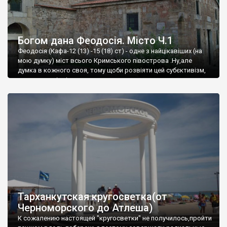
Богом дана Феодосія. Місто Ч.1
Феодосія (Кафа-12 (13) -15 (18) ст) - одне з найцікавіших (на
мою думку) міст всього Кримського півострова .Ну,але
думка в кожного своя, тому щоби розвіяти цей субєктивізм,
запрошую відвідати це
Тарханкутская кругосветка(от
Черноморского до Атлеша)
К сожалению настоящей "кругосветки" не получилось,пройти