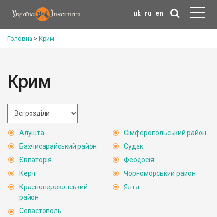
uk
ru
en
Головна
>
Крим
Крим
Алушта
Сімферопольський район
Бахчисарайський район
Судак
Євпаторія
Феодосія
Керч
Чорноморський район
Красноперекопський
Ялта
район
Севастополь