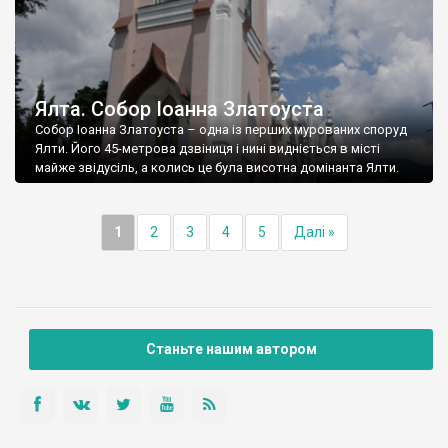
Ялта. Собор Іоанна Златоуста
Собор Іоанна Златоуста – одна із перших мурованих споруд
Ялти. Його 45-метрова дзвіниця і нині видніється в місті
майже звідусіль, а колись це була висотна домінанта Ялти.
1
2
3
4
5
Далі »
Станьте нашим автором