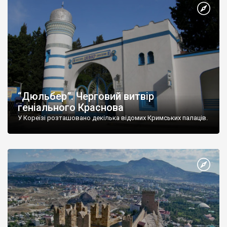
“Дюльбер”. Черговий витвір
геніального Краснова
У Кореїзі розташовано декілька відомих Кримських палаців.