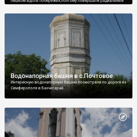
пешком вдоль побережья,поэтому совершали радиальные
вылазки из Оленевки.
Водонапорная башня в с.Почтовое
Интересную водонапорную башню посмотрели по дороге из
Симферополя в Бахчисарай.