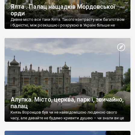
Ялта . Палац нащадків Мордовської
орди
Дивне місто все таки Ялта. Такого контрасту між багатством
і бідністю, між розкішшю і розрухою в Україні більше не
знайдеш.
Алупка. Місто, церква, парк і, звичайно,
палац
Князь Воронцов був чи не найвідомішою людиною свого
часу, але давайте не будемо кривити душею – чи знали ви це
прізвище до відвідин Алупки? Мабуть все таки ні.