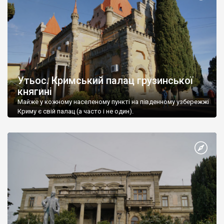
Утьос. Кримський палац грузинської
княгині
Майже у кожному населеному пункті на південному узбережжі
Криму є свій палац (а часто і не один).