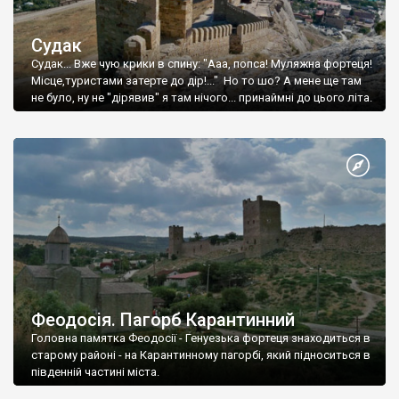
Судак
Судак... Вже чую крики в спину: "Ааа, попса! Муляжна фортеця!
Місце,туристами затерте до дір!..." Но то шо? А мене ще там
не було, ну не "дірявив" я там нічого... принаймні до цього літа.
Феодосія. Пагорб Карантинний
Головна памятка Феодосії - Генуезька фортеця знаходиться в
старому районі - на Карантинному пагорбі, який підноситься в
південній частині міста.