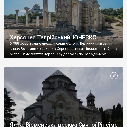
Херсонес Таврійський. ЮНЕСКО
У 988 році, після кількох місяців облоги, Великий київський
князь Володимир захопив Херсонес, візантійське, на той час,
місто. Саме взяття Херсонесу дозволило Володимиру
диктувати свої умови візантійському імператору Василю ІІ, та
одружитися з його дочкою Ганною. Цього ж року, в
Херсонесі Володимир-язичник, став Василем-християнином.
А потім було Хрещення Русі. На честь Херсонесу Таврійського
названо місто […]
Ялта. Вірменська церква Святої Ріпсіме