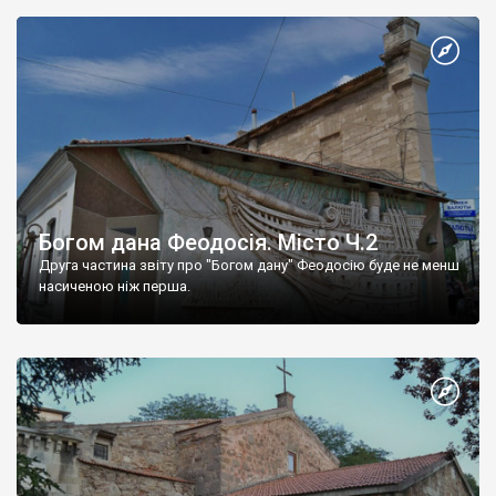
Богом дана Феодосія. Місто Ч.2
Друга частина звіту про "Богом дану" Феодосію буде не менш
насиченою ніж перша.