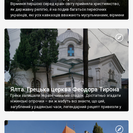
Вірменія першою серед країн світу прийняла християнство,
як державну релігію, й на подив багатьох пересічних
українців, які усіх кавказців вважають мусульманами, вірмени
є відданими вірянами Христа
Ялта. Грецька церква Феодора Тирона
Греки залишили Україні чималий спадок. Достатньо згадати
ніжинські огірочки – ви ж мабуть всі знаєте, що цей,
загублений у радянські часи, легендарний рецепт привезли у
Ніжин греки?