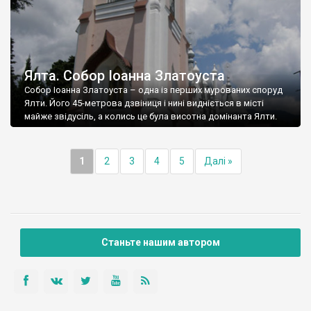
Ялта. Собор Іоанна Златоуста
Собор Іоанна Златоуста – одна із перших мурованих споруд
Ялти. Його 45-метрова дзвіниця і нині видніється в місті
майже звідусіль, а колись це була висотна домінанта Ялти.
1
2
3
4
5
Далі »
Станьте нашим автором