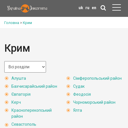
uk
ru
en
Головна
>
Крим
Крим
Алушта
Сімферопольський район
Бахчисарайський район
Судак
Євпаторія
Феодосія
Керч
Чорноморський район
Красноперекопський
Ялта
район
Севастополь