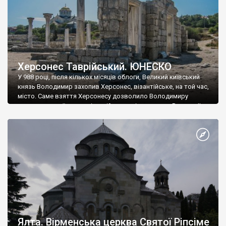
Херсонес Таврійський. ЮНЕСКО
У 988 році, після кількох місяців облоги, Великий київський
князь Володимир захопив Херсонес, візантійське, на той час,
місто. Саме взяття Херсонесу дозволило Володимиру
диктувати свої умови візантійському імператору Василю ІІ, та
одружитися з його дочкою Ганною. Цього ж року, в
Херсонесі Володимир-язичник, став Василем-християнином.
А потім було Хрещення Русі. На честь Херсонесу Таврійського
названо місто […]
Ялта. Вірменська церква Святої Ріпсіме