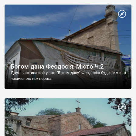
Богом дана Феодосія. Місто Ч.2
Друга частина звіту про "Богом дану" Феодосію буде не менш
насиченою ніж перша.