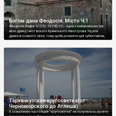
Богом дана Феодосія. Місто Ч.1
Феодосія (Кафа-12 (13) -15 (18) ст) - одне з найцікавіших (на
мою думку) міст всього Кримського півострова .Ну,але
думка в кожного своя, тому щоби розвіяти цей субєктивізм,
запрошую відвідати це
Тарханкутская кругосветка(от
Черноморского до Атлеша)
К сожалению настоящей "кругосветки" не получилось,пройти