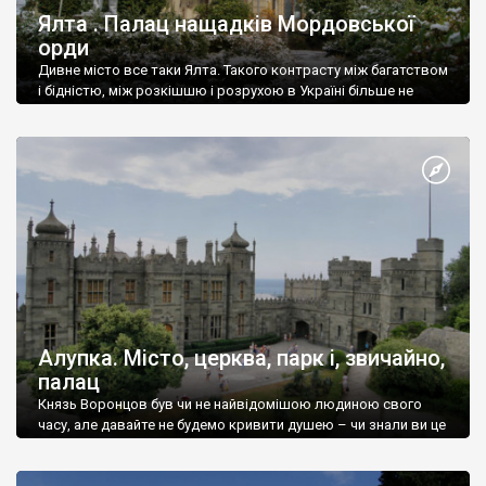
Ялта . Палац нащадків Мордовської
орди
Дивне місто все таки Ялта. Такого контрасту між багатством
і бідністю, між розкішшю і розрухою в Україні більше не
знайдеш.
Алупка. Місто, церква, парк і, звичайно,
палац
Князь Воронцов був чи не найвідомішою людиною свого
часу, але давайте не будемо кривити душею – чи знали ви це
прізвище до відвідин Алупки? Мабуть все таки ні.