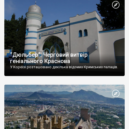
“Дюльбер”. Черговий витвір
геніального Краснова
У Кореїзі розташовано декілька відомих Кримських палаців.