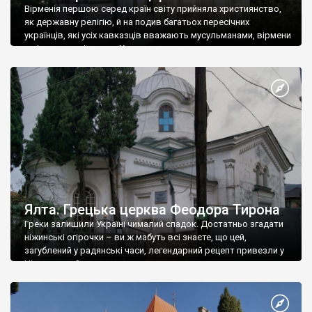
Вірменія першою серед країн світу прийняла християнство,
як державну релігію, й на подив багатьох пересічних
українців, які усіх кавказців вважають мусульманами, вірмени
є відданими вірянами Христа
Ялта. Грецька церква Феодора Тирона
Греки залишили Україні чималий спадок. Достатньо згадати
ніжинські огірочки – ви ж мабуть всі знаєте, що цей,
загублений у радянські часи, легендарний рецепт привезли у
Ніжин греки?