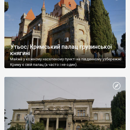
Утьос. Кримський палац грузинської
княгині
Майже у кожному населеному пункті на південному узбережжі
Криму є свій палац (а часто і не один).