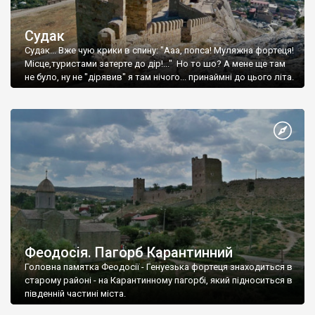
Судак
Судак... Вже чую крики в спину: "Ааа, попса! Муляжна фортеця!
Місце,туристами затерте до дір!..." Но то шо? А мене ще там
не було, ну не "дірявив" я там нічого... принаймні до цього літа.
Феодосія. Пагорб Карантинний
Головна памятка Феодосії - Генуезька фортеця знаходиться в
старому районі - на Карантинному пагорбі, який підноситься в
південній частині міста.