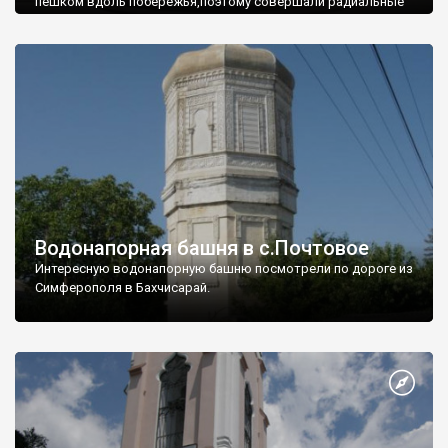
пешком вдоль побережья,поэтому совершали радиальные
вылазки из Оленевки.
Водонапорная башня в с.Почтовое
Интересную водонапорную башню посмотрели по дороге из
Симферополя в Бахчисарай.