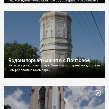
пешком вдоль побережья,поэтому совершали радиальные
вылазки из Оленевки.
Водонапорная башня в с.Почтовое
Интересную водонапорную башню посмотрели по дороге из
Симферополя в Бахчисарай.