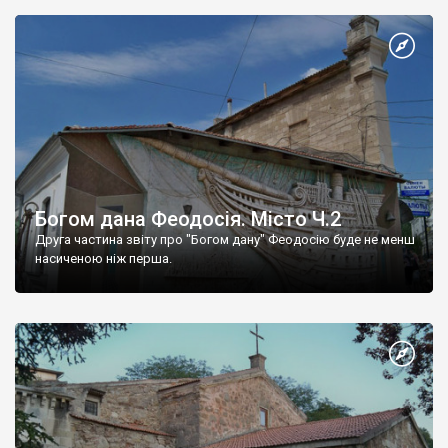
Богом дана Феодосія. Місто Ч.2
Друга частина звіту про "Богом дану" Феодосію буде не менш
насиченою ніж перша.