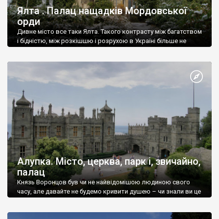
Ялта . Палац нащадків Мордовської
орди
Дивне місто все таки Ялта. Такого контрасту між багатством
і бідністю, між розкішшю і розрухою в Україні більше не
знайдеш.
Алупка. Місто, церква, парк і, звичайно,
палац
Князь Воронцов був чи не найвідомішою людиною свого
часу, але давайте не будемо кривити душею – чи знали ви це
прізвище до відвідин Алупки? Мабуть все таки ні.