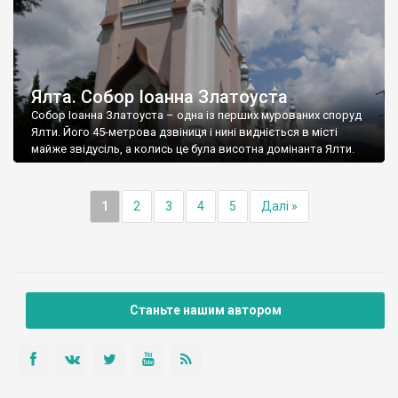
Ялта. Собор Іоанна Златоуста
Собор Іоанна Златоуста – одна із перших мурованих споруд
Ялти. Його 45-метрова дзвіниця і нині видніється в місті
майже звідусіль, а колись це була висотна домінанта Ялти.
1
2
3
4
5
Далі »
Станьте нашим автором