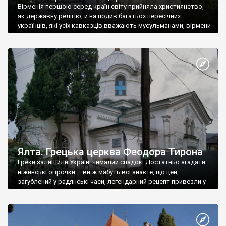
Вірменія першою серед країн світу прийняла християнство,
як державну релігію, й на подив багатьох пересічних
українців, які усіх кавказців вважають мусульманами, вірмени
є відданими вірянами Христа
Ялта. Грецька церква Феодора Тирона
Греки залишили Україні чималий спадок. Достатньо згадати
ніжинські огірочки – ви ж мабуть всі знаєте, що цей,
загублений у радянські часи, легендарний рецепт привезли у
Ніжин греки?