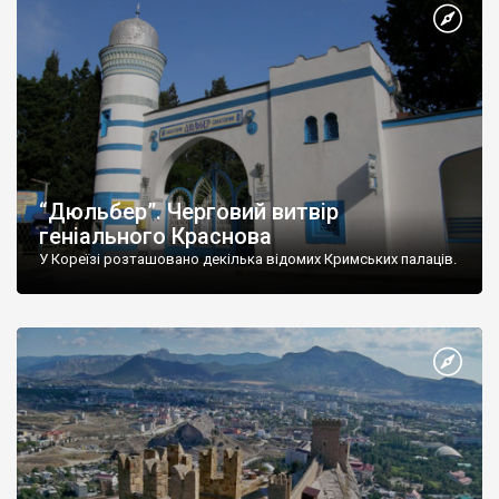
“Дюльбер”. Черговий витвір
геніального Краснова
У Кореїзі розташовано декілька відомих Кримських палаців.