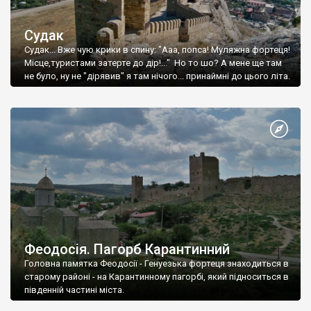
Судак
Судак... Вже чую крики в спину: "Ааа, попса! Муляжна фортеця!
Місце,туристами затерте до дір!..." Но то шо? А мене ще там
не було, ну не "дірявив" я там нічого... принаймні до цього літа.
Феодосія. Пагорб Карантинний
Головна памятка Феодосії - Генуезька фортеця знаходиться в
старому районі - на Карантинному пагорбі, який підноситься в
південній частині міста.