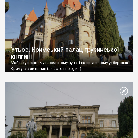
Утьос. Кримський палац грузинської
княгині
Майже у кожному населеному пункті на південному узбережжі
Криму є свій палац (а часто і не один).