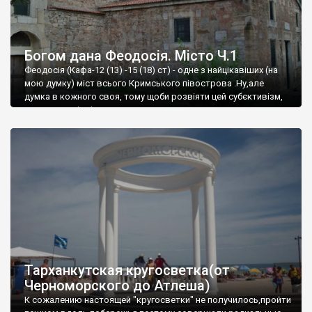
Богом дана Феодосія. Місто Ч.1
Феодосія (Кафа-12 (13) -15 (18) ст) - одне з найцікавіших (на
мою думку) міст всього Кримського півострова .Ну,але
думка в кожного своя, тому щоби розвіяти цей субєктивізм,
запрошую відвідати це
Тарханкутская кругосветка(от
Черноморского до Атлеша)
К сожалению настоящей "кругосветки" не получилось,пройти