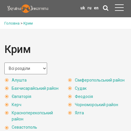
uk
ru
en
Головна
>
Крим
Крим
Алушта
Сімферопольський район
Бахчисарайський район
Судак
Євпаторія
Феодосія
Керч
Чорноморський район
Красноперекопський
Ялта
район
Севастополь