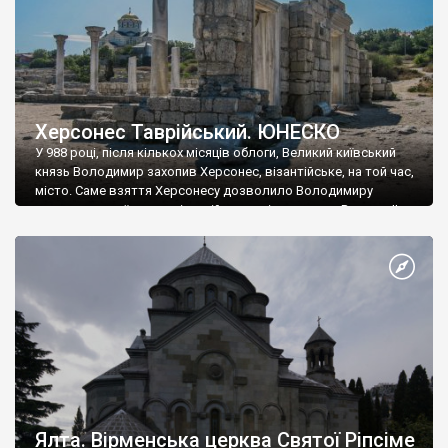
Херсонес Таврійський. ЮНЕСКО
У 988 році, після кількох місяців облоги, Великий київський
князь Володимир захопив Херсонес, візантійське, на той час,
місто. Саме взяття Херсонесу дозволило Володимиру
диктувати свої умови візантійському імператору Василю ІІ, та
одружитися з його дочкою Ганною. Цього ж року, в
Херсонесі Володимир-язичник, став Василем-християнином.
А потім було Хрещення Русі. На честь Херсонесу Таврійського
названо місто […]
Ялта. Вірменська церква Святої Ріпсіме