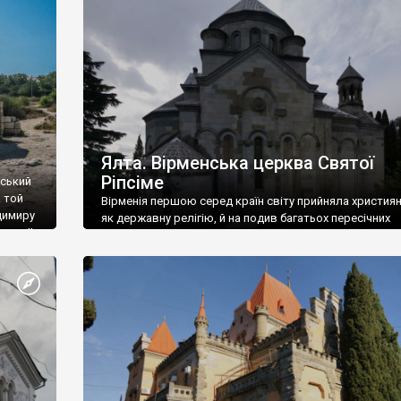
ефактів
називаються «повстяками» (postaki)…” “Вино. Крим
єкту
виробляє відмінне вино і його вдосталь: воно все ду
го».
легке біле і дуже […]
ти та
Ялта. Вірменська церква Святої
Ріпсіме
вський
 той
Вірменія першою серед країн світу прийняла христия
димиру
як державну релігію, й на подив багатьох пересічних
илю ІІ,
українців, які усіх кавказців вважають мусульманами,
 в
вірмени є відданими вірянами Христа