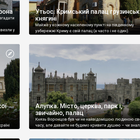
рона
Утьос. Кримський палац грузинськ
княгині
згадати
Майже у кожному населеному пункті на південному
ивезли у
узбережжі Криму є свій палац (а часто і не один).
ої
Алупка. Місто, церква, парк і,
звичайно, палац
Князь Воронцов був чи не найвідомішою людиною св
раїні
часу, але давайте не будемо кривити душею – чи знал
це прізвище до відвідин Алупки? Мабуть все таки ні.