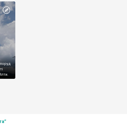
споруд
ті
Ялти.
та”