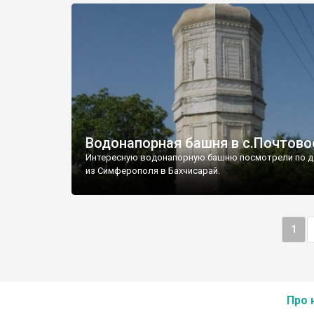
Водонапорная башня в с.Почтово
Интересную водонапорную башню посмотрели по д
из Симферополя в Бахчисарай.
1
Про 