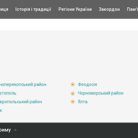
ниця
Історія і традиції
Регіони України
Закордон
Пам'
ноперекопський район
Феодосія
стополь
Чорноморський район
еропольський район
Ялта
к