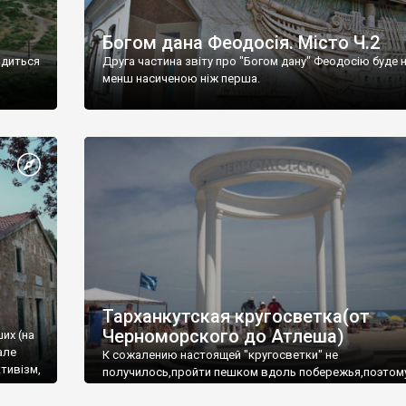
Богом дана Феодосія. Місто Ч.2
одиться
Друга частина звіту про "Богом дану" Феодосію буде 
менш насиченою ніж перша.
Тарханкутская кругосветка(от
Черноморского до Атлеша)
ших (на
але
К сожалению настоящей "кругосветки" не
тивізм,
получилось,пройти пешком вдоль побережья,поэтом
совершали радиальные вылазки из Оленевки.