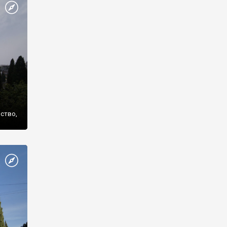
же
нство,