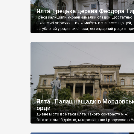
Ялта. Грецька церква Феодора Ти
Греки залишили Україні чималий спадок. Достатньо 
ніжинські огірочки – ви ж мабуть всі знаєте, що цей,
загублений у радянські часи, легендарний рецепт пр
Ніжин греки?
Ялта . Палац нащадків Мордовськ
орди
Дивне місто все таки Ялта. Такого контрасту між
багатством і бідністю, між розкішшю і розрухою в Ук
більше не знайдеш.