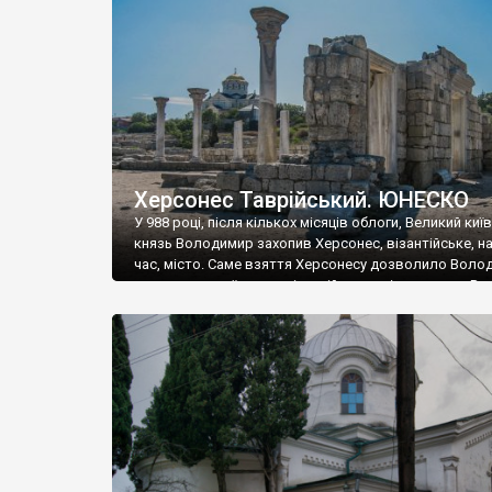
музею «Новгородський музей-заповідник» сотні арт
візантійської доби. Раритети викрадені з фондів об’
культурної спадщини ЮНЕСКО «Херсонеса Таврійсько
Офіційно – на виставку «Золото Візантії», але експер
влада в Україні вважають це лише […]
Херсонес Таврійський. ЮНЕСКО
У 988 році, після кількох місяців облоги, Великий киї
князь Володимир захопив Херсонес, візантійське, на
час, місто. Саме взяття Херсонесу дозволило Воло
диктувати свої умови візантійському імператору Вас
та одружитися з його дочкою Ганною. Цього ж року,
Херсонесі Володимир-язичник, став Василем-
християнином. А потім було Хрещення Русі. На честь
Херсонесу Таврійського названо місто […]