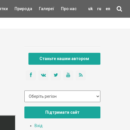
ятки
Природа
Галереї
Про нас
uk
ru
en
Станьте нашим автором
Підтримати сайт
Вхід