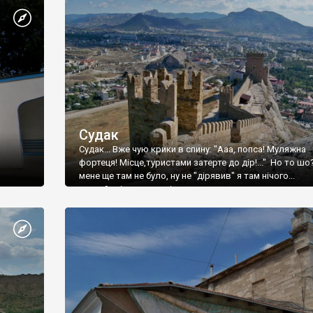
Судак
Судак... Вже чую крики в спину: "Ааа, попса! Муляжна
фортеця! Місце,туристами затерте до дір!..." Но то шо
мене ще там не було, ну не "дірявив" я там нічого...
принаймні до цього літа.