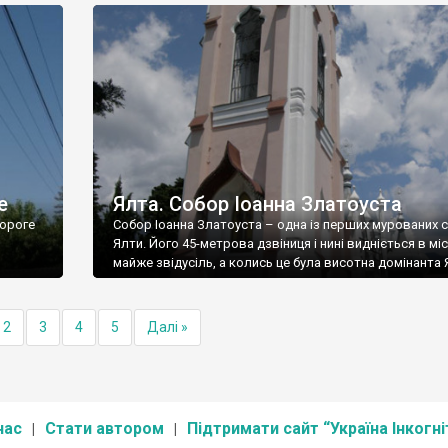
е
Ялта. Собор Іоанна Златоуста
ороге
Собор Іоанна Златоуста – одна із перших мурованих 
Ялти. Його 45-метрова дзвіниця і нині видніється в міс
майже звідусіль, а колись це була висотна домінанта 
2
3
4
5
Далі »
нас
Стати автором
Підтримати сайт “Україна Інкогні