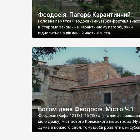
Феодосія. Пагорб Карантинний
Головна памятка Феодосії - Генуезька фортеця знах
в старому районі - на Карантинному пагорбі, який
підноситься в південній частині міста.
Богом дана Феодосія. Місто Ч.1
Феодосія (Кафа-12 (13) -15 (18) ст) - одне з найцікаві
мою думку) міст всього Кримського півострова .Ну,
думка в кожного своя, тому щоби розвіяти цей субєк
запрошую відвідати це