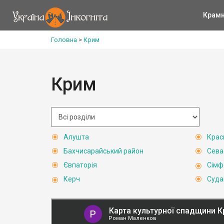
Крам
Головна
>
Крим
Крим
Алушта
Крас
Бахчисарайський район
Сева
Євпаторія
Сімф
Керч
Суда