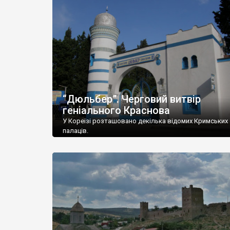
“Дюльбер”. Черговий витвір
геніального Краснова
У Кореїзі розташовано декілька відомих Кримських
палаців.