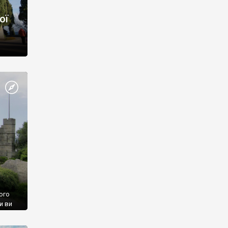
ої
ого
и ви