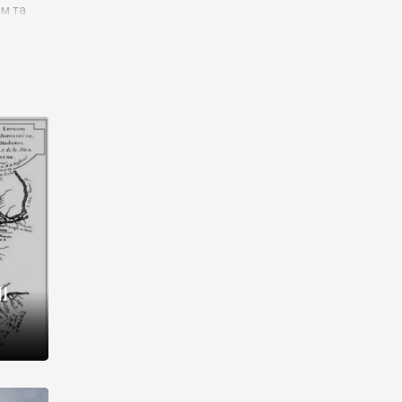
им та
ора і
є
го типу,
ей-
рний
ста:
 райони
від 2
I
і,
рукти,
 котрі