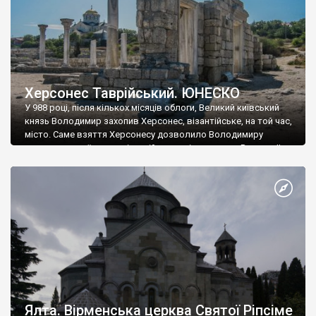
Херсонес Таврійський. ЮНЕСКО
У 988 році, після кількох місяців облоги, Великий київський
князь Володимир захопив Херсонес, візантійське, на той час,
місто. Саме взяття Херсонесу дозволило Володимиру
диктувати свої умови візантійському імператору Василю ІІ, та
одружитися з його дочкою Ганною. Цього ж року, в
Херсонесі Володимир-язичник, став Василем-християнином.
А потім було Хрещення Русі. На честь Херсонесу Таврійського
названо місто […]
Ялта. Вірменська церква Святої Ріпсіме