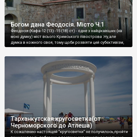
Богом дана Феодосія. Місто Ч.1
Феодосія (Кафа-12 (13) -15 (18) ст) - одне з найцікавіших (на
мою думку) міст всього Кримського півострова .Ну,але
думка в кожного своя, тому щоби розвіяти цей субєктивізм,
запрошую відвідати це
Тарханкутская кругосветка(от
Черноморского до Атлеша)
К сожалению настоящей "кругосветки" не получилось,пройти