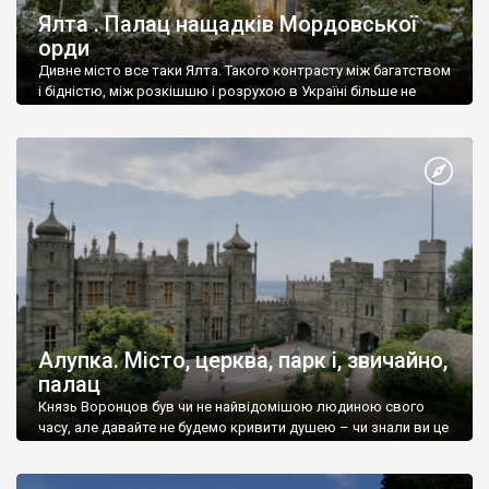
Ялта . Палац нащадків Мордовської
орди
Дивне місто все таки Ялта. Такого контрасту між багатством
і бідністю, між розкішшю і розрухою в Україні більше не
знайдеш.
Алупка. Місто, церква, парк і, звичайно,
палац
Князь Воронцов був чи не найвідомішою людиною свого
часу, але давайте не будемо кривити душею – чи знали ви це
прізвище до відвідин Алупки? Мабуть все таки ні.