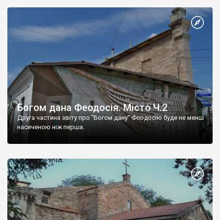
Богом дана Феодосія. Місто Ч.2
Друга частина звіту про "Богом дану" Феодосію буде не менш
насиченою ніж перша.