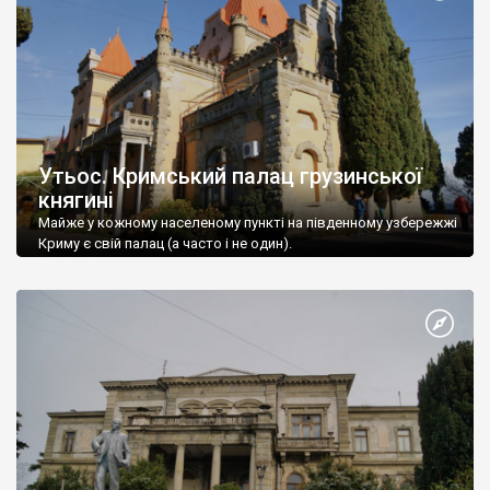
Утьос. Кримський палац грузинської
княгині
Майже у кожному населеному пункті на південному узбережжі
Криму є свій палац (а часто і не один).