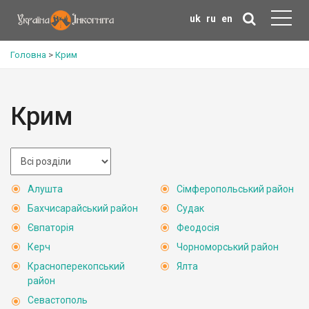
uk
ru
en
Головна
>
Крим
Крим
Алушта
Сімферопольський район
Бахчисарайський район
Судак
Євпаторія
Феодосія
Керч
Чорноморський район
Красноперекопський
Ялта
район
Севастополь