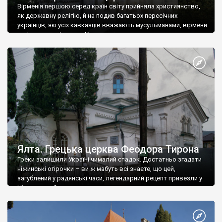
Вірменія першою серед країн світу прийняла християнство,
як державну релігію, й на подив багатьох пересічних
українців, які усіх кавказців вважають мусульманами, вірмени
є відданими вірянами Христа
Ялта. Грецька церква Феодора Тирона
Греки залишили Україні чималий спадок. Достатньо згадати
ніжинські огірочки – ви ж мабуть всі знаєте, що цей,
загублений у радянські часи, легендарний рецепт привезли у
Ніжин греки?