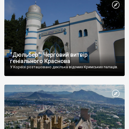
“Дюльбер”. Черговий витвір
геніального Краснова
У Кореїзі розташовано декілька відомих Кримських палаців.