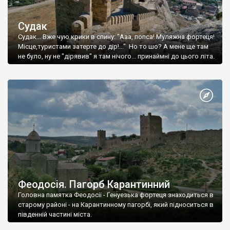
Судак
Судак... Вже чую крики в спину: "Ааа, попса! Муляжна фортеця!
Місце,туристами затерте до дір!..." Но то шо? А мене ще там
не було, ну не "дірявив" я там нічого... принаймні до цього літа.
Феодосія. Пагорб Карантинний
Головна памятка Феодосії - Генуезька фортеця знаходиться в
старому районі - на Карантинному пагорбі, який підноситься в
південній частині міста.