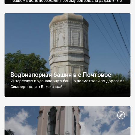
пешком вдоль побережья,поэтому совершали радиальные
вылазки из Оленевки.
Водонапорная башня в с.Почтовое
Интересную водонапорную башню посмотрели по дороге из
Симферополя в Бахчисарай.