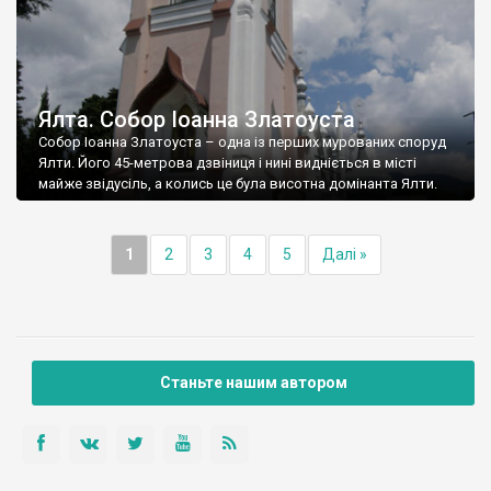
Ялта. Собор Іоанна Златоуста
Собор Іоанна Златоуста – одна із перших мурованих споруд
Ялти. Його 45-метрова дзвіниця і нині видніється в місті
майже звідусіль, а колись це була висотна домінанта Ялти.
1
2
3
4
5
Далі »
Станьте нашим автором