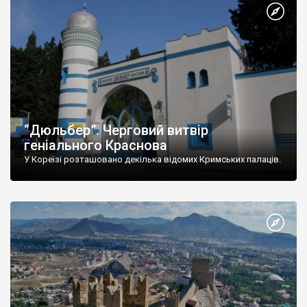
“Дюльбер”. Черговий витвір
геніального Краснова
У Кореїзі розташовано декілька відомих Кримських палаців.