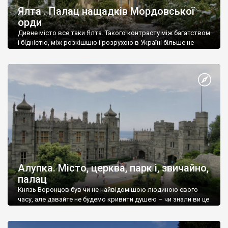
Ялта . Палац нащадків Мордовської
орди
Дивне місто все таки Ялта. Такого контрасту між багатством
і бідністю, між розкішшю і розрухою в Україні більше не
знайдеш.
Алупка. Місто, церква, парк і, звичайно,
палац
Князь Воронцов був чи не найвідомішою людиною свого
часу, але давайте не будемо кривити душею – чи знали ви це
прізвище до відвідин Алупки? Мабуть все таки ні.