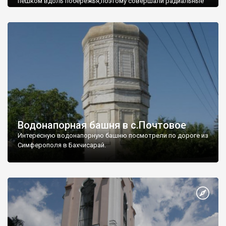
пешком вдоль побережья,поэтому совершали радиальные
вылазки из Оленевки.
Водонапорная башня в с.Почтовое
Интересную водонапорную башню посмотрели по дороге из
Симферополя в Бахчисарай.