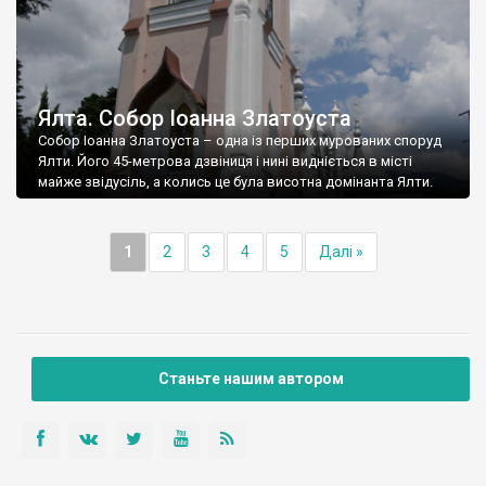
Ялта. Собор Іоанна Златоуста
Собор Іоанна Златоуста – одна із перших мурованих споруд
Ялти. Його 45-метрова дзвіниця і нині видніється в місті
майже звідусіль, а колись це була висотна домінанта Ялти.
1
2
3
4
5
Далі »
Станьте нашим автором