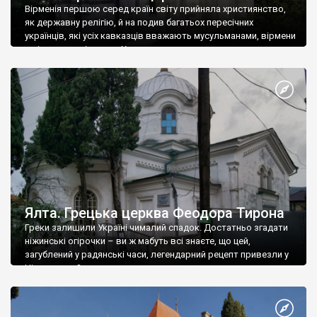
Вірменія першою серед країн світу прийняла християнство,
як державну релігію, й на подив багатьох пересічних
українців, які усіх кавказців вважають мусульманами, вірмени
є відданими вірянами Христа
Ялта. Грецька церква Феодора Тирона
Греки залишили Україні чималий спадок. Достатньо згадати
ніжинські огірочки – ви ж мабуть всі знаєте, що цей,
загублений у радянські часи, легендарний рецепт привезли у
Ніжин греки?