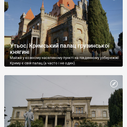
Утьос. Кримський палац грузинської
княгині
Майже у кожному населеному пункті на південному узбережжі
Криму є свій палац (а часто і не один).