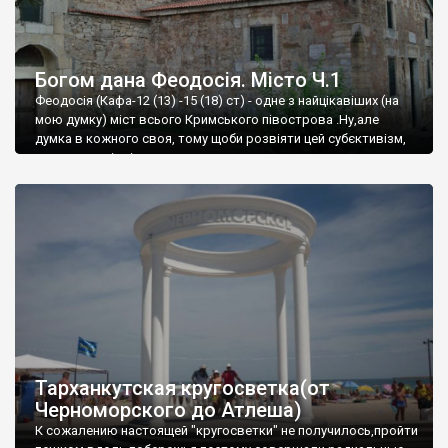
Богом дана Феодосія. Місто Ч.1
Феодосія (Кафа-12 (13) -15 (18) ст) - одне з найцікавіших (на
мою думку) міст всього Кримського півострова .Ну,але
думка в кожного своя, тому щоби розвіяти цей субєктивізм,
запрошую відвідати це
Тарханкутская кругосветка(от
Черноморского до Атлеша)
К сожалению настоящей "кругосветки" не получилось,пройти