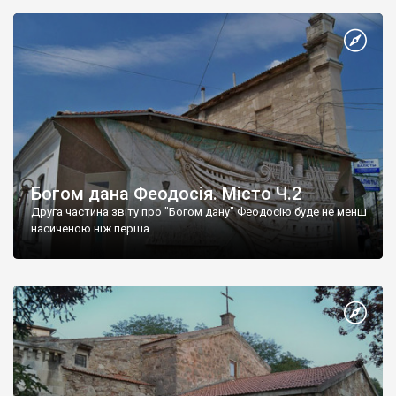
Богом дана Феодосія. Місто Ч.2
Друга частина звіту про "Богом дану" Феодосію буде не менш
насиченою ніж перша.