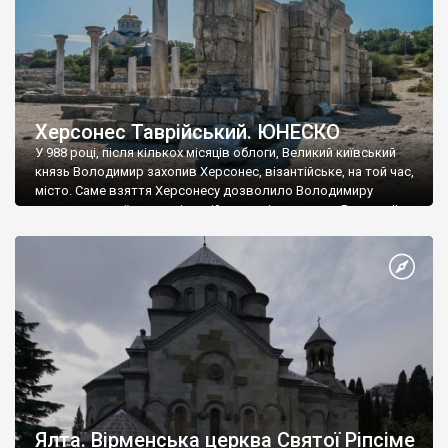
Херсонес Таврійський. ЮНЕСКО
У 988 році, після кількох місяців облоги, Великий київський
князь Володимир захопив Херсонес, візантійське, на той час,
місто. Саме взяття Херсонесу дозволило Володимиру
диктувати свої умови візантійському імператору Василю ІІ, та
одружитися з його дочкою Ганною. Цього ж року, в
Херсонесі Володимир-язичник, став Василем-християнином.
А потім було Хрещення Русі. На честь Херсонесу Таврійського
названо місто […]
Ялта. Вірменська церква Святої Ріпсіме