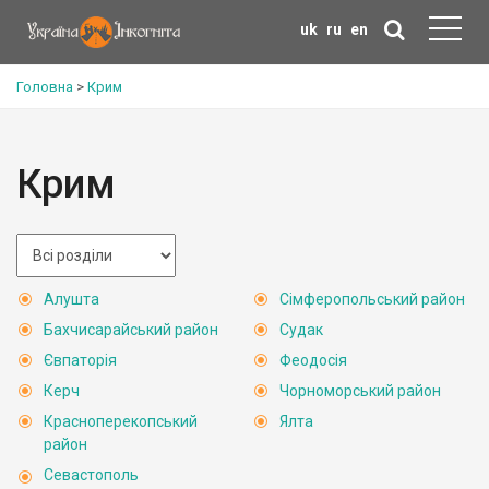
uk
ru
en
Головна
>
Крим
Крим
Алушта
Сімферопольський район
Бахчисарайський район
Судак
Євпаторія
Феодосія
Керч
Чорноморський район
Красноперекопський
Ялта
район
Севастополь