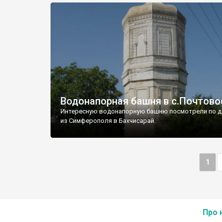
Водонапорная башня в с.Почтово
Интересную водонапорную башню посмотрели по д
из Симферополя в Бахчисарай.
1
Про 