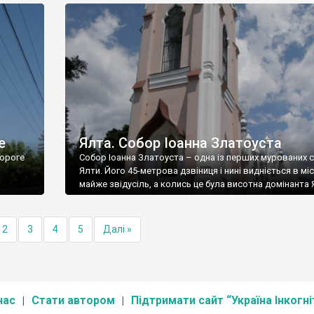
е
Ялта. Собор Іоанна Златоуста
ороге
Собор Іоанна Златоуста – одна із перших мурованих 
Ялти. Його 45-метрова дзвіниця і нині видніється в міс
майже звідусіль, а колись це була висотна домінанта 
2
3
4
5
Далі »
нас
Стати автором
Підтримати сайт “Україна Інкогні