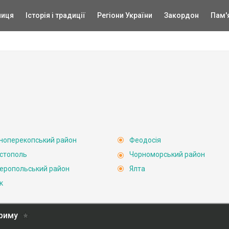
ниця
Історія і традиції
Регіони України
Закордон
Пам'
ноперекопський район
Феодосія
стополь
Чорноморський район
еропольський район
Ялта
к