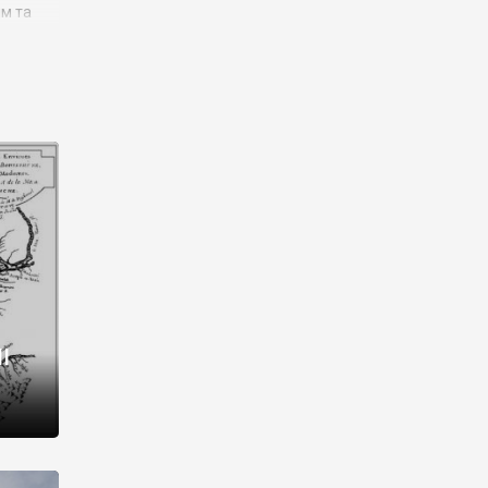
им та
ора і
є
го типу,
ей-
рний
ста:
 райони
від 2
I
і,
рукти,
 котрі