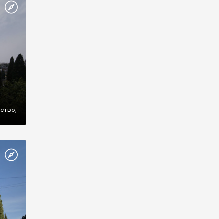
же
нство,