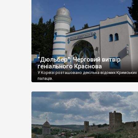
“Дюльбер”. Черговий витвір
геніального Краснова
У Кореїзі розташовано декілька відомих Кримських
палаців.