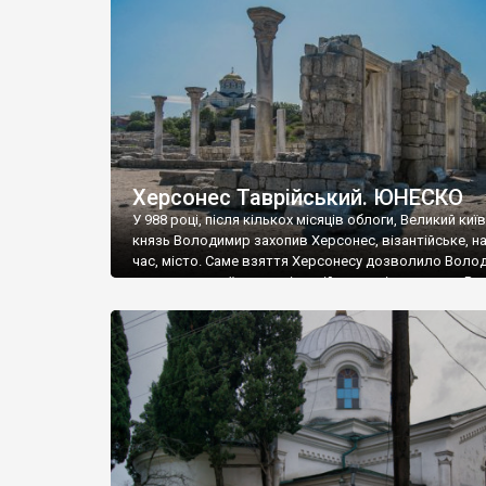
музею «Новгородський музей-заповідник» сотні арт
візантійської доби. Раритети викрадені з фондів об’
культурної спадщини ЮНЕСКО «Херсонеса Таврійсько
Офіційно – на виставку «Золото Візантії», але експер
влада в Україні вважають це лише […]
Херсонес Таврійський. ЮНЕСКО
У 988 році, після кількох місяців облоги, Великий киї
князь Володимир захопив Херсонес, візантійське, на
час, місто. Саме взяття Херсонесу дозволило Воло
диктувати свої умови візантійському імператору Вас
та одружитися з його дочкою Ганною. Цього ж року,
Херсонесі Володимир-язичник, став Василем-
християнином. А потім було Хрещення Русі. На честь
Херсонесу Таврійського названо місто […]