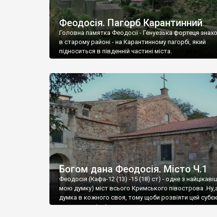
Феодосія. Пагорб Карантинний
Головна памятка Феодосії - Генуезька фортеця знах
в старому районі - на Карантинному пагорбі, який
підноситься в південній частині міста.
Богом дана Феодосія. Місто Ч.1
Феодосія (Кафа-12 (13) -15 (18) ст) - одне з найцікаві
мою думку) міст всього Кримського півострова .Ну,
думка в кожного своя, тому щоби розвіяти цей субєк
запрошую відвідати це