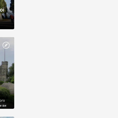
ої
ого
и ви