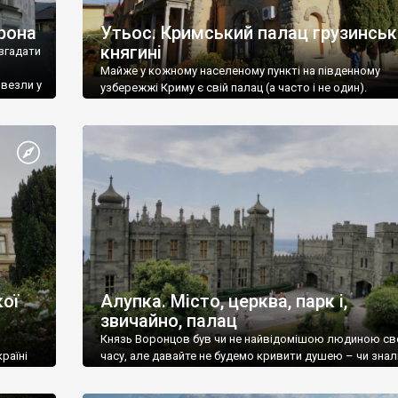
рона
Утьос. Кримський палац грузинськ
княгині
згадати
Майже у кожному населеному пункті на південному
ивезли у
узбережжі Криму є свій палац (а часто і не один).
ої
Алупка. Місто, церква, парк і,
звичайно, палац
Князь Воронцов був чи не найвідомішою людиною св
раїні
часу, але давайте не будемо кривити душею – чи знал
це прізвище до відвідин Алупки? Мабуть все таки ні.