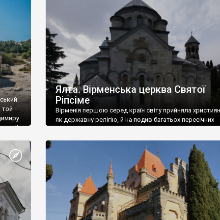
ефактів
називаються «повстяками» (postaki)…” “Вино. Крим
єкту
виробляє відмінне вино і його вдосталь: воно все ду
го».
легке біле і дуже […]
ти та
Ялта. Вірменська церква Святої
Ріпсіме
вський
 той
Вірменія першою серед країн світу прийняла христия
димиру
як державну релігію, й на подив багатьох пересічних
илю ІІ,
українців, які усіх кавказців вважають мусульманами,
 в
вірмени є відданими вірянами Христа