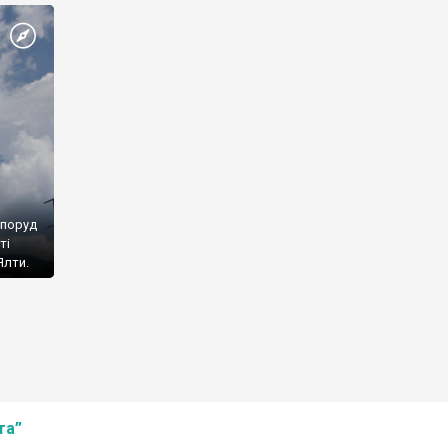
споруд
ті
Ялти.
та”