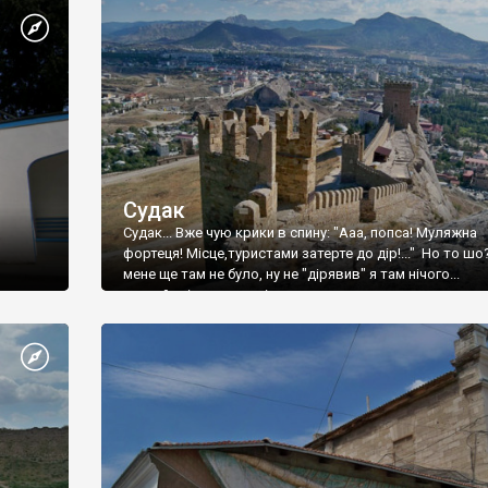
Судак
Судак... Вже чую крики в спину: "Ааа, попса! Муляжна
фортеця! Місце,туристами затерте до дір!..." Но то шо
мене ще там не було, ну не "дірявив" я там нічого...
принаймні до цього літа.