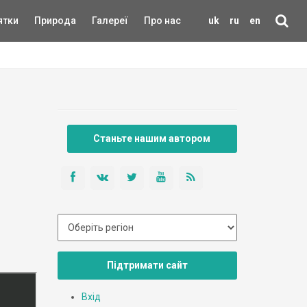
ятки
Природа
Галереї
Про нас
uk
ru
en
Станьте нашим автором
Підтримати сайт
Вхід