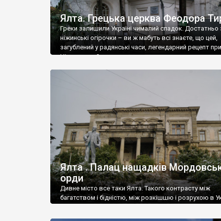
Ялта. Грецька церква Феодора Ти
Греки залишили Україні чималий спадок. Достатньо 
ніжинські огірочки – ви ж мабуть всі знаєте, що цей,
загублений у радянські часи, легендарний рецепт пр
Ніжин греки?
Ялта . Палац нащадків Мордовськ
орди
Дивне місто все таки Ялта. Такого контрасту між
багатством і бідністю, між розкішшю і розрухою в Ук
більше не знайдеш.