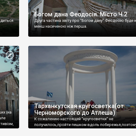
Богом дана Феодосія. Місто Ч.2
одиться
Друга частина звіту про "Богом дану" Феодосію буде 
менш насиченою ніж перша.
Тарханкутская кругосветка(от
Черноморского до Атлеша)
ших (на
але
К сожалению настоящей "кругосветки" не
тивізм,
получилось,пройти пешком вдоль побережья,поэтом
совершали радиальные вылазки из Оленевки.