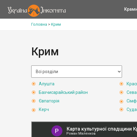
Крам
Головна
>
Крим
Крим
Алушта
Крас
Бахчисарайський район
Сева
Євпаторія
Сімф
Керч
Суда