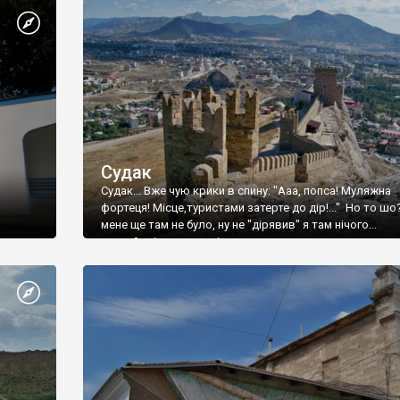
Судак
Судак... Вже чую крики в спину: "Ааа, попса! Муляжна
фортеця! Місце,туристами затерте до дір!..." Но то шо
мене ще там не було, ну не "дірявив" я там нічого...
принаймні до цього літа.