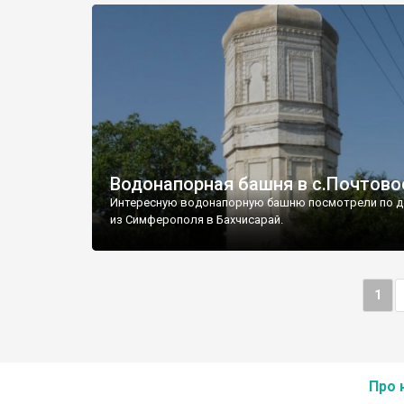
Водонапорная башня в с.Почтово
Интересную водонапорную башню посмотрели по д
из Симферополя в Бахчисарай.
1
Про 