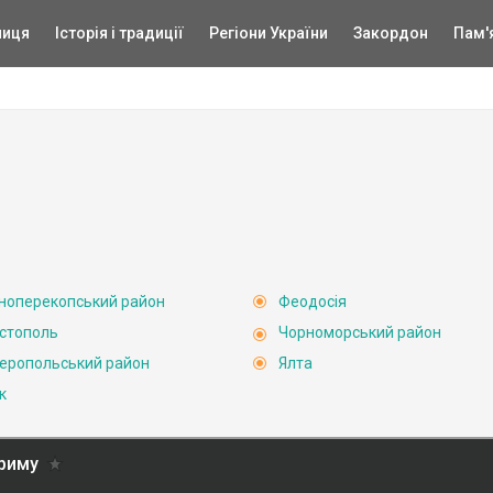
ниця
Історія і традиції
Регіони України
Закордон
Пам'
ноперекопський район
Феодосія
стополь
Чорноморський район
еропольський район
Ялта
к