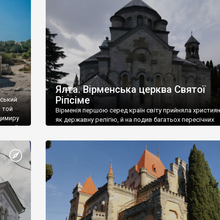
ефактів
називаються «повстяками» (postaki)…” “Вино. Крим
єкту
виробляє відмінне вино і його вдосталь: воно все ду
го».
легке біле і дуже […]
ти та
Ялта. Вірменська церква Святої
Ріпсіме
вський
 той
Вірменія першою серед країн світу прийняла христия
димиру
як державну релігію, й на подив багатьох пересічних
илю ІІ,
українців, які усіх кавказців вважають мусульманами,
 в
вірмени є відданими вірянами Христа