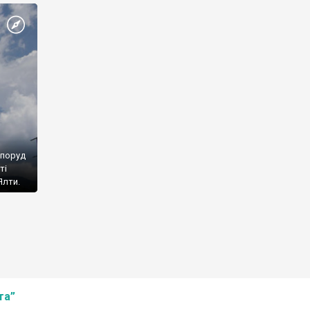
споруд
ті
Ялти.
та”