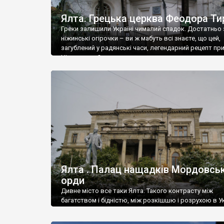
Ялта. Грецька церква Феодора Ти
Греки залишили Україні чималий спадок. Достатньо 
ніжинські огірочки – ви ж мабуть всі знаєте, що цей,
загублений у радянські часи, легендарний рецепт пр
Ніжин греки?
Ялта . Палац нащадків Мордовськ
орди
Дивне місто все таки Ялта. Такого контрасту між
багатством і бідністю, між розкішшю і розрухою в Ук
більше не знайдеш.