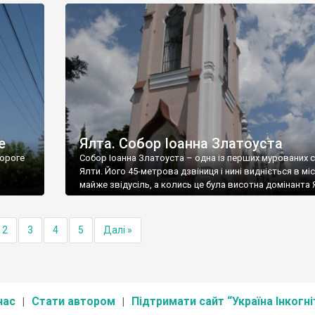
е
Ялта. Собор Іоанна Златоуста
ороге
Собор Іоанна Златоуста – одна із перших мурованих 
Ялти. Його 45-метрова дзвіниця і нині видніється в міс
майже звідусіль, а колись це була висотна домінанта 
2
3
4
5
Далі »
нас
Стати автором
Підтримати сайт “Україна Інкогні