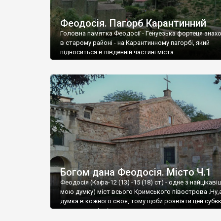
Феодосія. Пагорб Карантинний
Головна памятка Феодосії - Генуезька фортеця знах
в старому районі - на Карантинному пагорбі, який
підноситься в південній частині міста.
Богом дана Феодосія. Місто Ч.1
Феодосія (Кафа-12 (13) -15 (18) ст) - одне з найцікаві
мою думку) міст всього Кримського півострова .Ну,
думка в кожного своя, тому щоби розвіяти цей субєк
запрошую відвідати це