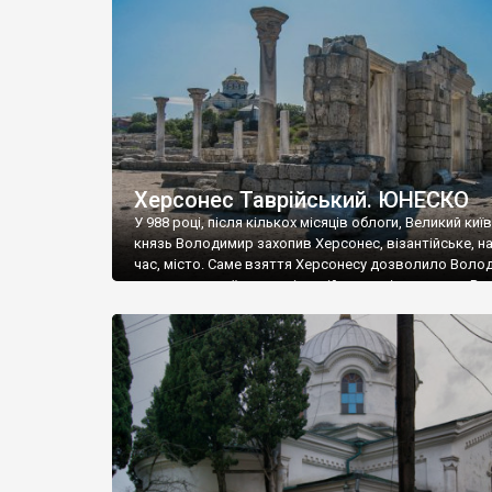
музею «Новгородський музей-заповідник» сотні арт
візантійської доби. Раритети викрадені з фондів об’
культурної спадщини ЮНЕСКО «Херсонеса Таврійсько
Офіційно – на виставку «Золото Візантії», але експер
влада в Україні вважають це лише […]
Херсонес Таврійський. ЮНЕСКО
У 988 році, після кількох місяців облоги, Великий киї
князь Володимир захопив Херсонес, візантійське, на
час, місто. Саме взяття Херсонесу дозволило Воло
диктувати свої умови візантійському імператору Вас
та одружитися з його дочкою Ганною. Цього ж року,
Херсонесі Володимир-язичник, став Василем-
християнином. А потім було Хрещення Русі. На честь
Херсонесу Таврійського названо місто […]