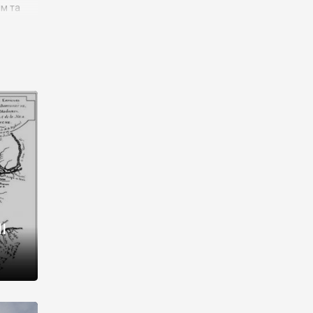
им та
ора і
є
го типу,
ей-
рний
ста:
 райони
від 2
I
і,
рукти,
 котрі