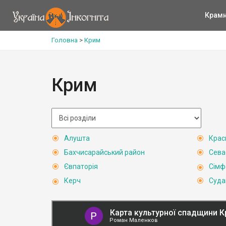
Крам
Головна
>
Крим
Крим
Алушта
Крас
Бахчисарайський район
Сева
Євпаторія
Сімф
Керч
Суда