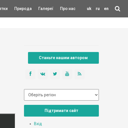
ятки
Природа
Галереї
Про нас
uk
ru
en
Станьте нашим автором
Підтримати сайт
Вхід