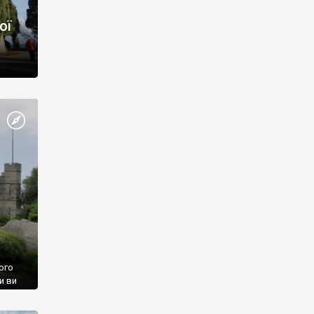
ої
ого
и ви