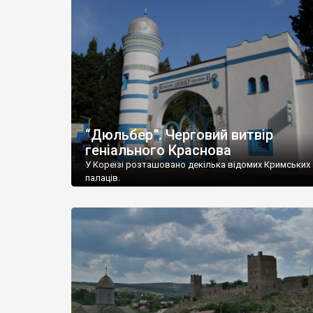
“Дюльбер”. Черговий витвір
геніального Краснова
У Кореїзі розташовано декілька відомих Кримських
палаців.