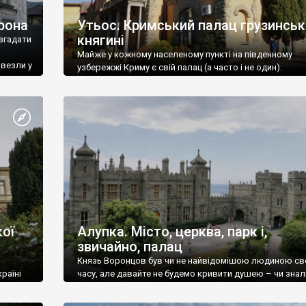
рона
Утьос. Кримський палац грузинськ
княгині
згадати
Майже у кожному населеному пункті на південному
ивезли у
узбережжі Криму є свій палац (а часто і не один).
ої
Алупка. Місто, церква, парк і,
звичайно, палац
Князь Воронцов був чи не найвідомішою людиною св
раїні
часу, але давайте не будемо кривити душею – чи знал
це прізвище до відвідин Алупки? Мабуть все таки ні.