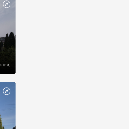
же
нство,