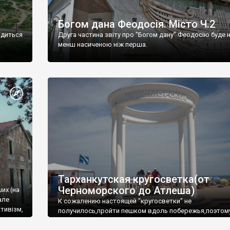
Богом дана Феодосія. Місто Ч.2
одиться
Друга частина звіту про "Богом дану" Феодосію буде 
менш насиченою ніж перша.
Тарханкутская кругосветка(от
Черноморского до Атлеша)
ших (на
але
К сожалению настоящей "кругосветки" не
тивізм,
получилось,пройти пешком вдоль побережья,поэтом
совершали радиальные вылазки из Оленевки.