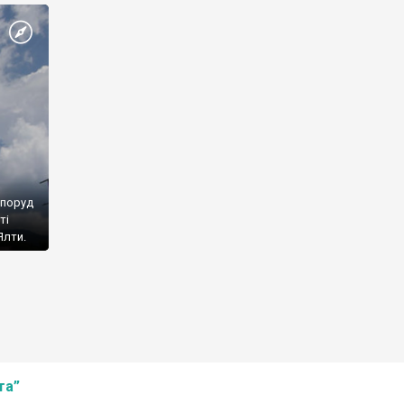
споруд
ті
Ялти.
та”