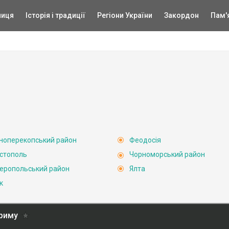
ниця
Історія і традиції
Регіони України
Закордон
Пам'
ноперекопський район
Феодосія
стополь
Чорноморський район
еропольський район
Ялта
к