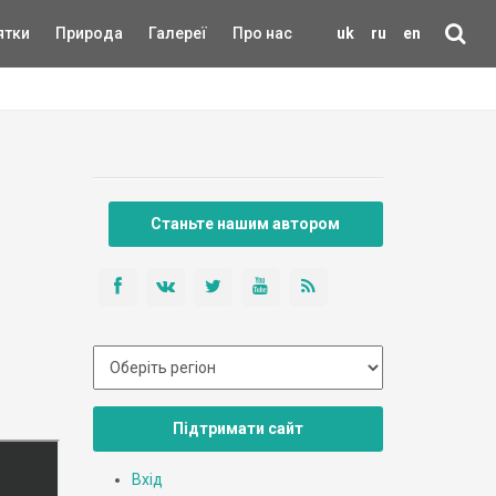
ятки
Природа
Галереї
Про нас
uk
ru
en
Станьте нашим автором
Підтримати сайт
Вхід