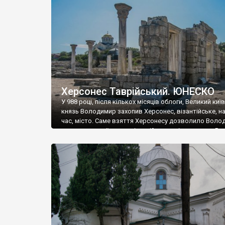
музею «Новгородський музей-заповідник» сотні арт
візантійської доби. Раритети викрадені з фондів об’
культурної спадщини ЮНЕСКО «Херсонеса Таврійсько
Офіційно – на виставку «Золото Візантії», але експер
влада в Україні вважають це лише […]
Херсонес Таврійський. ЮНЕСКО
У 988 році, після кількох місяців облоги, Великий киї
князь Володимир захопив Херсонес, візантійське, на
час, місто. Саме взяття Херсонесу дозволило Воло
диктувати свої умови візантійському імператору Вас
та одружитися з його дочкою Ганною. Цього ж року,
Херсонесі Володимир-язичник, став Василем-
християнином. А потім було Хрещення Русі. На честь
Херсонесу Таврійського названо місто […]