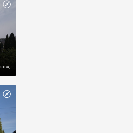
же
нство,