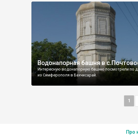
Водонапорная башня в с.Почтово
Интересную водонапорную башню посмотрели по д
из Симферополя в Бахчисарай.
1
Про 