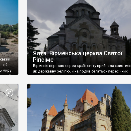
ефактів
називаються «повстяками» (postaki)…” “Вино. Крим
єкту
виробляє відмінне вино і його вдосталь: воно все ду
го».
легке біле і дуже […]
ти та
Ялта. Вірменська церква Святої
Ріпсіме
вський
 той
Вірменія першою серед країн світу прийняла христия
димиру
як державну релігію, й на подив багатьох пересічних
илю ІІ,
українців, які усіх кавказців вважають мусульманами,
 в
вірмени є відданими вірянами Христа