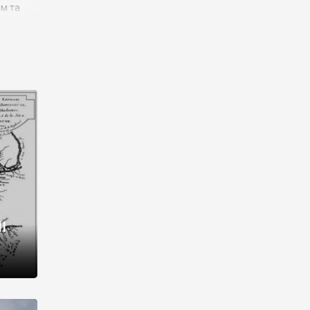
им та
ора і
є
го типу,
ей-
рний
ста:
 райони
від 2
I
і,
рукти,
 котрі