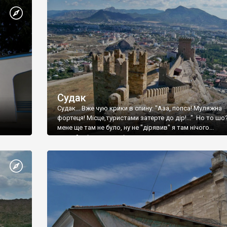
Судак
Судак... Вже чую крики в спину: "Ааа, попса! Муляжна
фортеця! Місце,туристами затерте до дір!..." Но то шо
мене ще там не було, ну не "дірявив" я там нічого...
принаймні до цього літа.