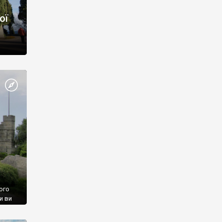
ої
ого
и ви