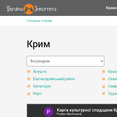
Крам
Головна
>
Крим
Крим
Алушта
Крас
Бахчисарайський район
Сева
Євпаторія
Сімф
Керч
Суда