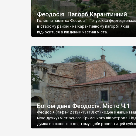
Феодосія. Пагорб Карантинний
Головна памятка Феодосії - Генуезька фортеця знах
в старому районі - на Карантинному пагорбі, який
підноситься в південній частині міста.
Богом дана Феодосія. Місто Ч.1
Феодосія (Кафа-12 (13) -15 (18) ст) - одне з найцікаві
мою думку) міст всього Кримського півострова .Ну,
думка в кожного своя, тому щоби розвіяти цей субєк
запрошую відвідати це