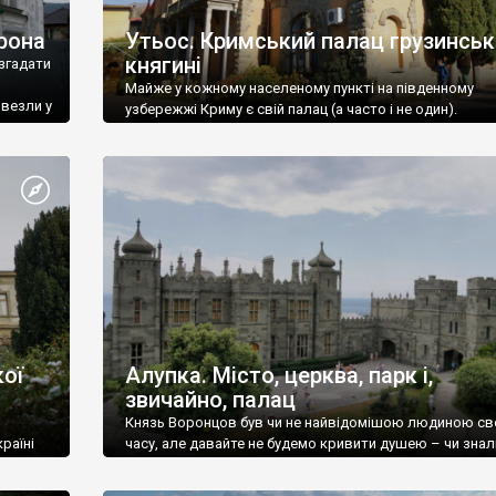
рона
Утьос. Кримський палац грузинськ
княгині
згадати
Майже у кожному населеному пункті на південному
ивезли у
узбережжі Криму є свій палац (а часто і не один).
ої
Алупка. Місто, церква, парк і,
звичайно, палац
Князь Воронцов був чи не найвідомішою людиною св
раїні
часу, але давайте не будемо кривити душею – чи знал
це прізвище до відвідин Алупки? Мабуть все таки ні.