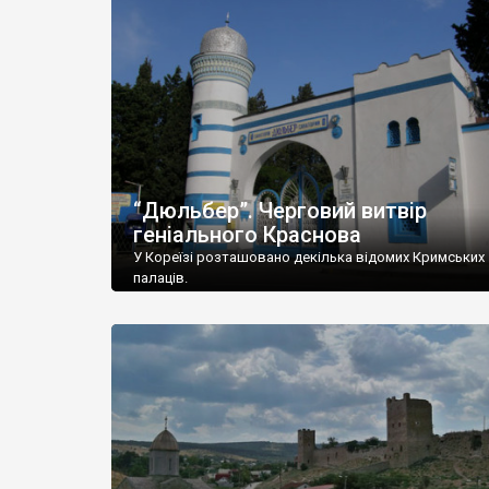
“Дюльбер”. Черговий витвір
геніального Краснова
У Кореїзі розташовано декілька відомих Кримських
палаців.