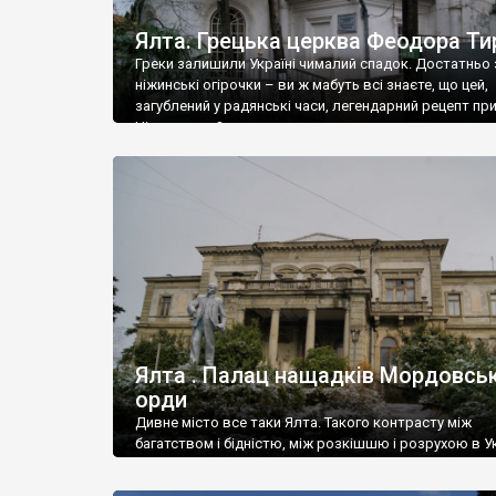
Ялта. Грецька церква Феодора Ти
Греки залишили Україні чималий спадок. Достатньо 
ніжинські огірочки – ви ж мабуть всі знаєте, що цей,
загублений у радянські часи, легендарний рецепт пр
Ніжин греки?
Ялта . Палац нащадків Мордовськ
орди
Дивне місто все таки Ялта. Такого контрасту між
багатством і бідністю, між розкішшю і розрухою в Ук
більше не знайдеш.