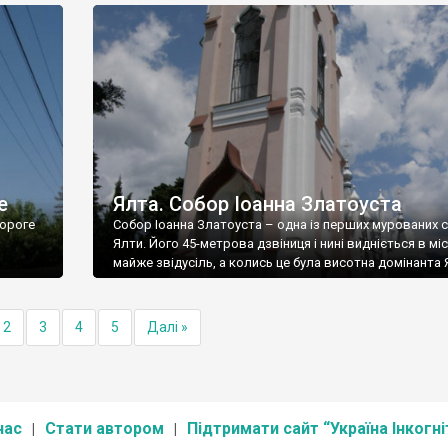
е
Ялта. Собор Іоанна Златоуста
ороге
Собор Іоанна Златоуста – одна із перших мурованих 
Ялти. Його 45-метрова дзвіниця і нині видніється в міс
майже звідусіль, а колись це була висотна домінанта 
2
3
4
5
Далі »
нас
Стати автором
Підтримати сайт “Україна Інкогні