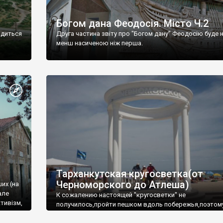
Богом дана Феодосія. Місто Ч.2
одиться
Друга частина звіту про "Богом дану" Феодосію буде 
менш насиченою ніж перша.
Тарханкутская кругосветка(от
Черноморского до Атлеша)
ших (на
але
К сожалению настоящей "кругосветки" не
тивізм,
получилось,пройти пешком вдоль побережья,поэтом
совершали радиальные вылазки из Оленевки.