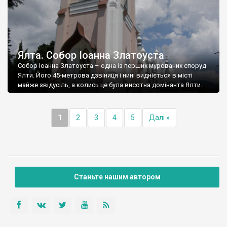
Ялта. Собор Іоанна Златоуста
Собор Іоанна Златоуста – одна із перших мурованих споруд
Ялти. Його 45-метрова дзвіниця і нині видніється в місті
майже звідусіль, а колись це була висотна домінанта Ялти.
1
2
3
4
5
Далі »
Станьте нашим автором