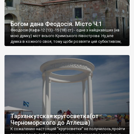
Богом дана Феодосія. Місто Ч.1
Феодосія (Кафа-12 (13) -15 (18) ст) - одне з найцікавіших (на
мою думку) міст всього Кримського півострова .Ну,але
думка в кожного своя, тому щоби розвіяти цей субєктивізм,
запрошую відвідати це
Тарханкутская кругосветка(от
Черноморского до Атлеша)
К сожалению настоящей "кругосветки" не получилось,пройти