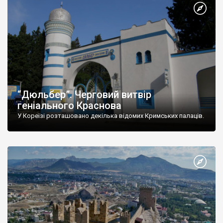
“Дюльбер”. Черговий витвір
геніального Краснова
У Кореїзі розташовано декілька відомих Кримських палаців.