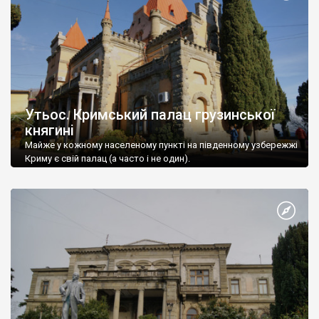
Утьос. Кримський палац грузинської
княгині
Майже у кожному населеному пункті на південному узбережжі
Криму є свій палац (а часто і не один).