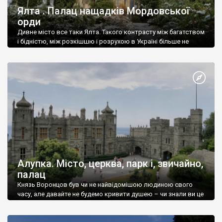
Ялта . Палац нащадків Мордовської
орди
Дивне місто все таки Ялта. Такого контрасту між багатством
і бідністю, між розкішшю і розрухою в Україні більше не
знайдеш.
Алупка. Місто, церква, парк і, звичайно,
палац
Князь Воронцов був чи не найвідомішою людиною свого
часу, але давайте не будемо кривити душею – чи знали ви це
прізвище до відвідин Алупки? Мабуть все таки ні.