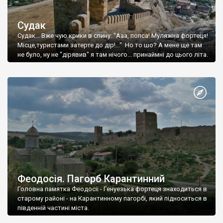
Судак
Судак... Вже чую крики в спину: "Ааа, попса! Муляжна фортеця!
Місце,туристами затерте до дір!..." Но то шо? А мене ще там
не було, ну не "дірявив" я там нічого... принаймні до цього літа.
Феодосія. Пагорб Карантинний
Головна памятка Феодосії - Генуезька фортеця знаходиться в
старому районі - на Карантинному пагорбі, який підноситься в
південній частині міста.