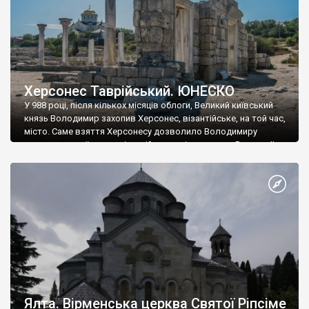
Херсонес Таврійський. ЮНЕСКО
У 988 році, після кількох місяців облоги, Великий київський
князь Володимир захопив Херсонес, візантійське, на той час,
місто. Саме взяття Херсонесу дозволило Володимиру
диктувати свої умови візантійському імператору Василю ІІ, та
одружитися з його дочкою Ганною. Цього ж року, в
Херсонесі Володимир-язичник, став Василем-християнином.
А потім було Хрещення Русі. На честь Херсонесу Таврійського
названо місто […]
Ялта. Вірменська церква Святої Ріпсіме