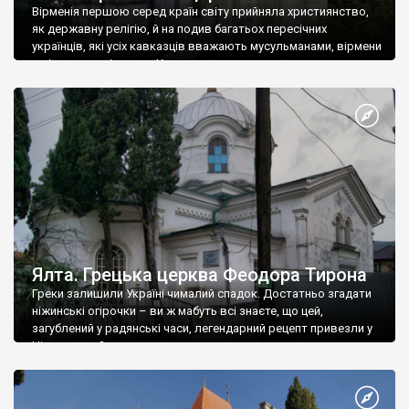
Вірменія першою серед країн світу прийняла християнство,
як державну релігію, й на подив багатьох пересічних
українців, які усіх кавказців вважають мусульманами, вірмени
є відданими вірянами Христа
Ялта. Грецька церква Феодора Тирона
Греки залишили Україні чималий спадок. Достатньо згадати
ніжинські огірочки – ви ж мабуть всі знаєте, що цей,
загублений у радянські часи, легендарний рецепт привезли у
Ніжин греки?