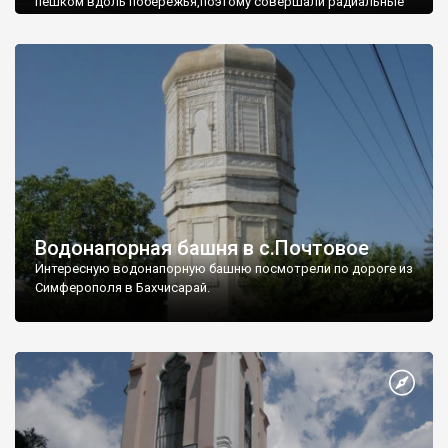
пешком вдоль побережья,поэтому совершали радиальные
вылазки из Оленевки.
Водонапорная башня в с.Почтовое
Интересную водонапорную башню посмотрели по дороге из
Симферополя в Бахчисарай.