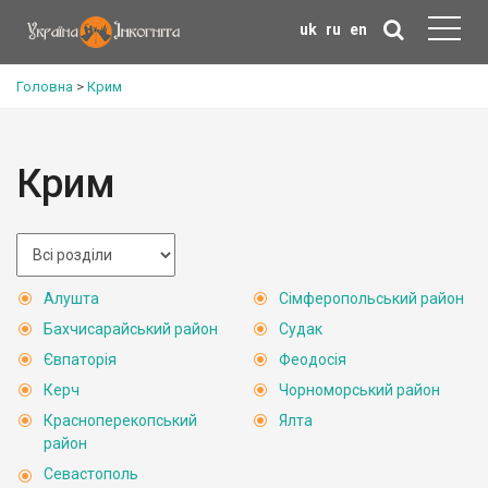
uk
ru
en
Головна
>
Крим
Крим
Алушта
Сімферопольський район
Бахчисарайський район
Судак
Євпаторія
Феодосія
Керч
Чорноморський район
Красноперекопський
Ялта
район
Севастополь