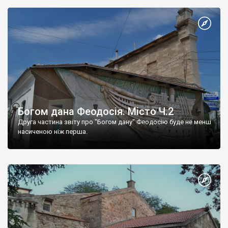
Богом дана Феодосія. Місто Ч.2
Друга частина звіту про "Богом дану" Феодосію буде не менш
насиченою ніж перша.