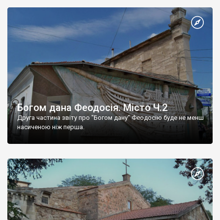
Богом дана Феодосія. Місто Ч.2
Друга частина звіту про "Богом дану" Феодосію буде не менш
насиченою ніж перша.