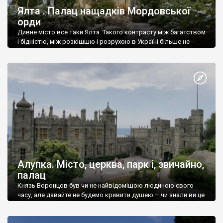
Ялта . Палац нащадків Мордовської
орди
Дивне місто все таки Ялта. Такого контрасту між багатством
і бідністю, між розкішшю і розрухою в Україні більше не
знайдеш.
Алупка. Місто, церква, парк і, звичайно,
палац
Князь Воронцов був чи не найвідомішою людиною свого
часу, але давайте не будемо кривити душею – чи знали ви це
прізвище до відвідин Алупки? Мабуть все таки ні.