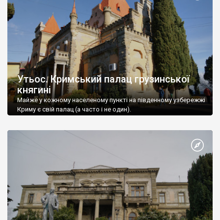
Утьос. Кримський палац грузинської
княгині
Майже у кожному населеному пункті на південному узбережжі
Криму є свій палац (а часто і не один).