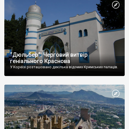
“Дюльбер”. Черговий витвір
геніального Краснова
У Кореїзі розташовано декілька відомих Кримських палаців.