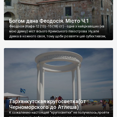
Богом дана Феодосія. Місто Ч.1
Феодосія (Кафа-12 (13) -15 (18) ст) - одне з найцікавіших (на
мою думку) міст всього Кримського півострова .Ну,але
думка в кожного своя, тому щоби розвіяти цей субєктивізм,
запрошую відвідати це
Тарханкутская кругосветка(от
Черноморского до Атлеша)
К сожалению настоящей "кругосветки" не получилось,пройти