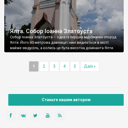
Ялта. Собор Іоанна Златоуста
Собор Іоанна Златоуста – одна із перших мурованих споруд
Ялти. Його 45-метрова дзвіниця і нині видніється в місті
майже звідусіль, а колись це була висотна домінанта Ялти.
1
2
3
4
5
Далі »
Станьте нашим автором