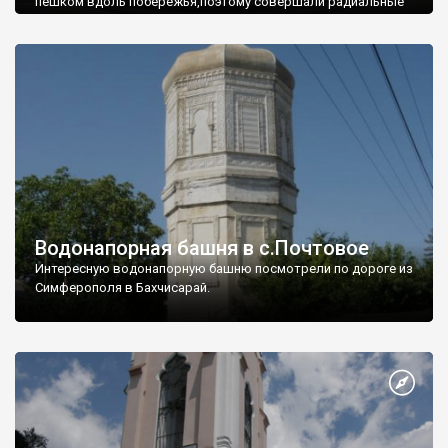
пешком вдоль побережья,поэтому совершали радиальные
вылазки из Оленевки.
Водонапорная башня в с.Почтовое
Интересную водонапорную башню посмотрели по дороге из
Симферополя в Бахчисарай.