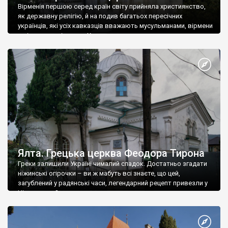
Вірменія першою серед країн світу прийняла християнство,
як державну релігію, й на подив багатьох пересічних
українців, які усіх кавказців вважають мусульманами, вірмени
є відданими вірянами Христа
Ялта. Грецька церква Феодора Тирона
Греки залишили Україні чималий спадок. Достатньо згадати
ніжинські огірочки – ви ж мабуть всі знаєте, що цей,
загублений у радянські часи, легендарний рецепт привезли у
Ніжин греки?