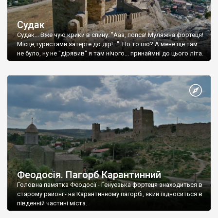
Судак
Судак... Вже чую крики в спину: "Ааа, попса! Муляжна фортеця!
Місце,туристами затерте до дір!..." Но то шо? А мене ще там
не було, ну не "дірявив" я там нічого... принаймні до цього літа.
Феодосія. Пагорб Карантинний
Головна памятка Феодосії - Генуезька фортеця знаходиться в
старому районі - на Карантинному пагорбі, який підноситься в
південній частині міста.