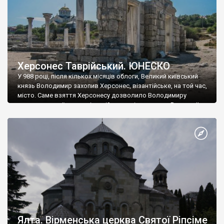
Херсонес Таврійський. ЮНЕСКО
У 988 році, після кількох місяців облоги, Великий київський
князь Володимир захопив Херсонес, візантійське, на той час,
місто. Саме взяття Херсонесу дозволило Володимиру
диктувати свої умови візантійському імператору Василю ІІ, та
одружитися з його дочкою Ганною. Цього ж року, в
Херсонесі Володимир-язичник, став Василем-християнином.
А потім було Хрещення Русі. На честь Херсонесу Таврійського
названо місто […]
Ялта. Вірменська церква Святої Ріпсіме