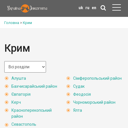
uk
ru
en
Головна
>
Крим
Крим
Алушта
Сімферопольський район
Бахчисарайський район
Судак
Євпаторія
Феодосія
Керч
Чорноморський район
Красноперекопський
Ялта
район
Севастополь