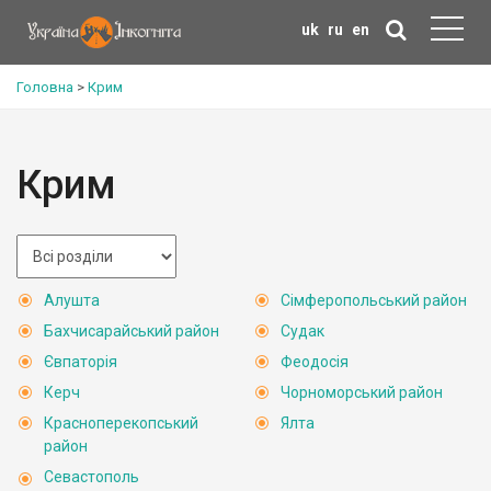
uk
ru
en
Головна
>
Крим
Крим
Алушта
Сімферопольський район
Бахчисарайський район
Судак
Євпаторія
Феодосія
Керч
Чорноморський район
Красноперекопський
Ялта
район
Севастополь