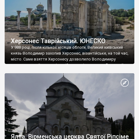
Херсонес Таврійський. ЮНЕСКО
У 988 році, після кількох місяців облоги, Великий київський
князь Володимир захопив Херсонес, візантійське, на той час,
місто. Саме взяття Херсонесу дозволило Володимиру
диктувати свої умови візантійському імператору Василю ІІ, та
одружитися з його дочкою Ганною. Цього ж року, в
Херсонесі Володимир-язичник, став Василем-християнином.
А потім було Хрещення Русі. На честь Херсонесу Таврійського
названо місто […]
Ялта. Вірменська церква Святої Ріпсіме