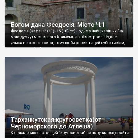
Богом дана Феодосія. Місто Ч.1
Феодосія (Кафа-12 (13) -15 (18) ст) - одне з найцікавіших (на
мою думку) міст всього Кримського півострова .Ну,але
думка в кожного своя, тому щоби розвіяти цей субєктивізм,
запрошую відвідати це
Тарханкутская кругосветка(от
Черноморского до Атлеша)
К сожалению настоящей "кругосветки" не получилось,пройти