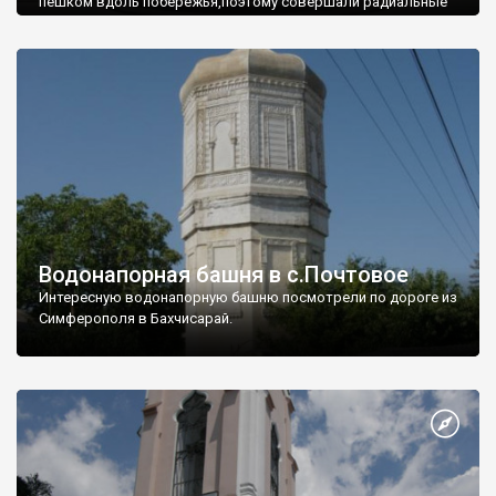
пешком вдоль побережья,поэтому совершали радиальные
вылазки из Оленевки.
Водонапорная башня в с.Почтовое
Интересную водонапорную башню посмотрели по дороге из
Симферополя в Бахчисарай.