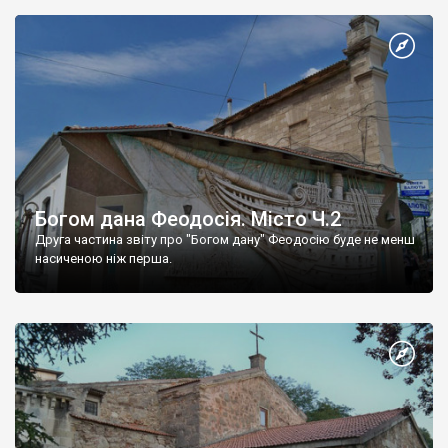
Богом дана Феодосія. Місто Ч.2
Друга частина звіту про "Богом дану" Феодосію буде не менш
насиченою ніж перша.