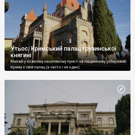
Утьос. Кримський палац грузинської
княгині
Майже у кожному населеному пункті на південному узбережжі
Криму є свій палац (а часто і не один).