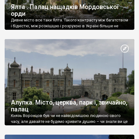
Ялта . Палац нащадків Мордовської
орди
Дивне місто все таки Ялта. Такого контрасту між багатством
і бідністю, між розкішшю і розрухою в Україні більше не
знайдеш.
Алупка. Місто, церква, парк і, звичайно,
палац
Князь Воронцов був чи не найвідомішою людиною свого
часу, але давайте не будемо кривити душею – чи знали ви це
прізвище до відвідин Алупки? Мабуть все таки ні.