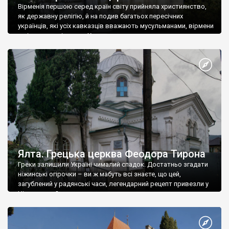
Вірменія першою серед країн світу прийняла християнство,
як державну релігію, й на подив багатьох пересічних
українців, які усіх кавказців вважають мусульманами, вірмени
є відданими вірянами Христа
Ялта. Грецька церква Феодора Тирона
Греки залишили Україні чималий спадок. Достатньо згадати
ніжинські огірочки – ви ж мабуть всі знаєте, що цей,
загублений у радянські часи, легендарний рецепт привезли у
Ніжин греки?