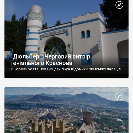
“Дюльбер”. Черговий витвір
геніального Краснова
У Кореїзі розташовано декілька відомих Кримських палаців.