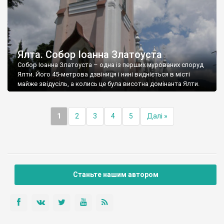
Ялта. Собор Іоанна Златоуста
Собор Іоанна Златоуста – одна із перших мурованих споруд
Ялти. Його 45-метрова дзвіниця і нині видніється в місті
майже звідусіль, а колись це була висотна домінанта Ялти.
1
2
3
4
5
Далі »
Станьте нашим автором