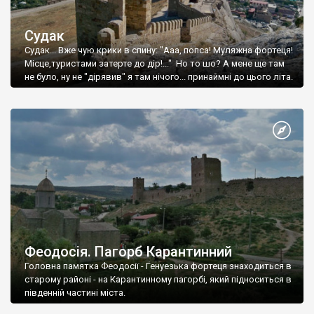
Судак
Судак... Вже чую крики в спину: "Ааа, попса! Муляжна фортеця!
Місце,туристами затерте до дір!..." Но то шо? А мене ще там
не було, ну не "дірявив" я там нічого... принаймні до цього літа.
Феодосія. Пагорб Карантинний
Головна памятка Феодосії - Генуезька фортеця знаходиться в
старому районі - на Карантинному пагорбі, який підноситься в
південній частині міста.