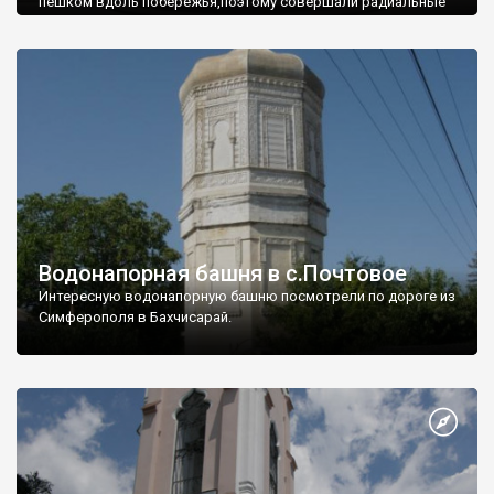
пешком вдоль побережья,поэтому совершали радиальные
вылазки из Оленевки.
Водонапорная башня в с.Почтовое
Интересную водонапорную башню посмотрели по дороге из
Симферополя в Бахчисарай.