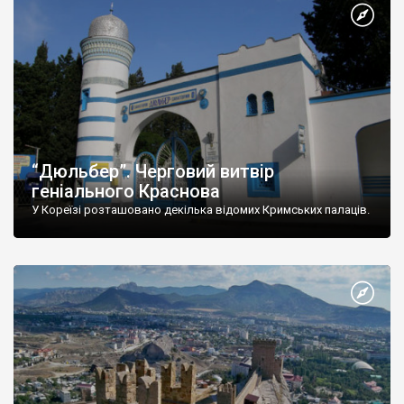
“Дюльбер”. Черговий витвір
геніального Краснова
У Кореїзі розташовано декілька відомих Кримських палаців.