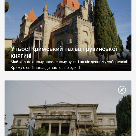
Утьос. Кримський палац грузинської
княгині
Майже у кожному населеному пункті на південному узбережжі
Криму є свій палац (а часто і не один).