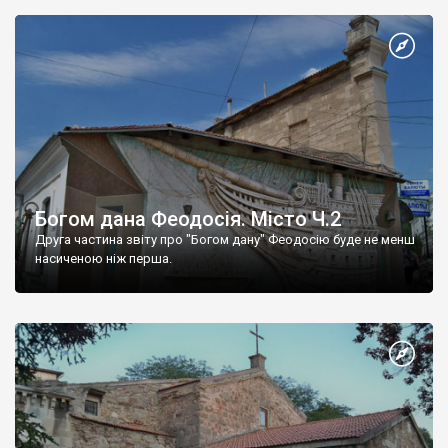
Богом дана Феодосія. Місто Ч.2
Друга частина звіту про "Богом дану" Феодосію буде не менш
насиченою ніж перша.