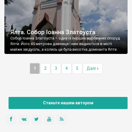
Ялта. Собор Іоанна Златоуста
Собор Іоанна Златоуста – одна із перших мурованих споруд
Ялти. Його 45-метрова дзвіниця і нині видніється в місті
майже звідусіль, а колись це була висотна домінанта Ялти.
1
2
3
4
5
Далі »
Станьте нашим автором