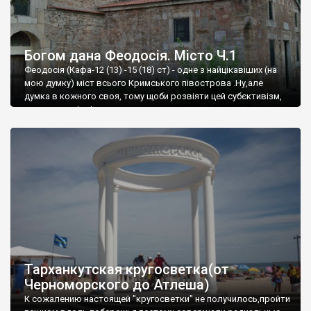
Богом дана Феодосія. Місто Ч.1
Феодосія (Кафа-12 (13) -15 (18) ст) - одне з найцікавіших (на
мою думку) міст всього Кримського півострова .Ну,але
думка в кожного своя, тому щоби розвіяти цей субєктивізм,
запрошую відвідати це
Тарханкутская кругосветка(от
Черноморского до Атлеша)
К сожалению настоящей "кругосветки" не получилось,пройти