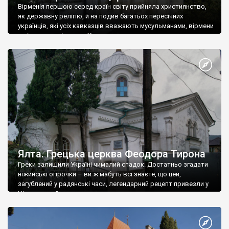
Вірменія першою серед країн світу прийняла християнство,
як державну релігію, й на подив багатьох пересічних
українців, які усіх кавказців вважають мусульманами, вірмени
є відданими вірянами Христа
Ялта. Грецька церква Феодора Тирона
Греки залишили Україні чималий спадок. Достатньо згадати
ніжинські огірочки – ви ж мабуть всі знаєте, що цей,
загублений у радянські часи, легендарний рецепт привезли у
Ніжин греки?