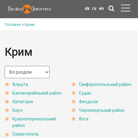
uk
ru
en
Головна
>
Крим
Крим
Алушта
Сімферопольський район
Бахчисарайський район
Судак
Євпаторія
Феодосія
Керч
Чорноморський район
Красноперекопський
Ялта
район
Севастополь