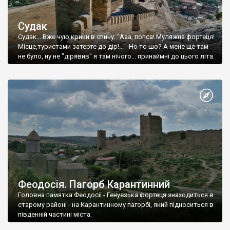
Судак
Судак... Вже чую крики в спину: "Ааа, попса! Муляжна фортеця!
Місце,туристами затерте до дір!..." Но то шо? А мене ще там
не було, ну не "дірявив" я там нічого... принаймні до цього літа.
Феодосія. Пагорб Карантинний
Головна памятка Феодосії - Генуезька фортеця знаходиться в
старому районі - на Карантинному пагорбі, який підноситься в
південній частині міста.