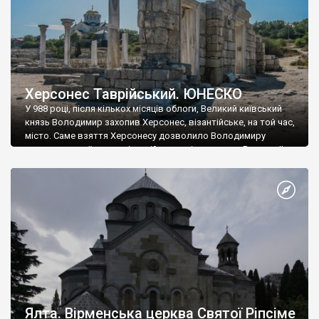
Херсонес Таврійський. ЮНЕСКО
У 988 році, після кількох місяців облоги, Великий київський
князь Володимир захопив Херсонес, візантійське, на той час,
місто. Саме взяття Херсонесу дозволило Володимиру
диктувати свої умови візантійському імператору Василю ІІ, та
одружитися з його дочкою Ганною. Цього ж року, в
Херсонесі Володимир-язичник, став Василем-християнином.
А потім було Хрещення Русі. На честь Херсонесу Таврійського
названо місто […]
Ялта. Вірменська церква Святої Ріпсіме