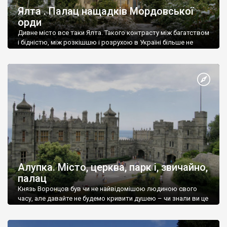
Ялта . Палац нащадків Мордовської
орди
Дивне місто все таки Ялта. Такого контрасту між багатством
і бідністю, між розкішшю і розрухою в Україні більше не
знайдеш.
Алупка. Місто, церква, парк і, звичайно,
палац
Князь Воронцов був чи не найвідомішою людиною свого
часу, але давайте не будемо кривити душею – чи знали ви це
прізвище до відвідин Алупки? Мабуть все таки ні.