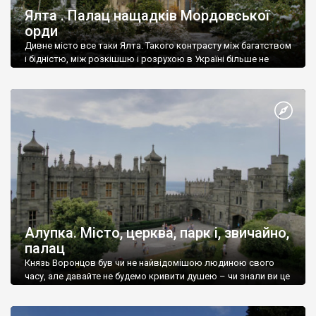
Ялта . Палац нащадків Мордовської
орди
Дивне місто все таки Ялта. Такого контрасту між багатством
і бідністю, між розкішшю і розрухою в Україні більше не
знайдеш.
Алупка. Місто, церква, парк і, звичайно,
палац
Князь Воронцов був чи не найвідомішою людиною свого
часу, але давайте не будемо кривити душею – чи знали ви це
прізвище до відвідин Алупки? Мабуть все таки ні.