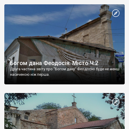
Богом дана Феодосія. Місто Ч.2
Друга частина звіту про "Богом дану" Феодосію буде не менш
насиченою ніж перша.