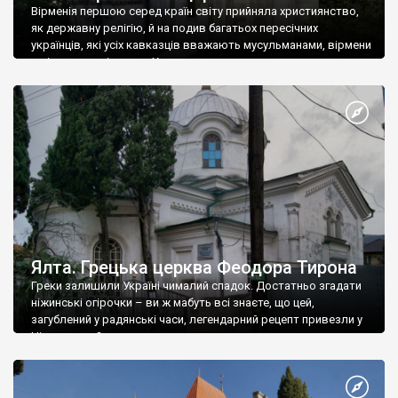
Вірменія першою серед країн світу прийняла християнство,
як державну релігію, й на подив багатьох пересічних
українців, які усіх кавказців вважають мусульманами, вірмени
є відданими вірянами Христа
Ялта. Грецька церква Феодора Тирона
Греки залишили Україні чималий спадок. Достатньо згадати
ніжинські огірочки – ви ж мабуть всі знаєте, що цей,
загублений у радянські часи, легендарний рецепт привезли у
Ніжин греки?