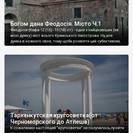
Богом дана Феодосія. Місто Ч.1
Феодосія (Кафа-12 (13) -15 (18) ст) - одне з найцікавіших (на
мою думку) міст всього Кримського півострова .Ну,але
думка в кожного своя, тому щоби розвіяти цей субєктивізм,
запрошую відвідати це
Тарханкутская кругосветка(от
Черноморского до Атлеша)
К сожалению настоящей "кругосветки" не получилось,пройти