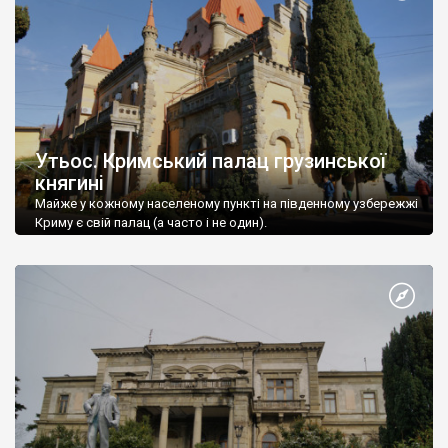
Утьос. Кримський палац грузинської
княгині
Майже у кожному населеному пункті на південному узбережжі
Криму є свій палац (а часто і не один).