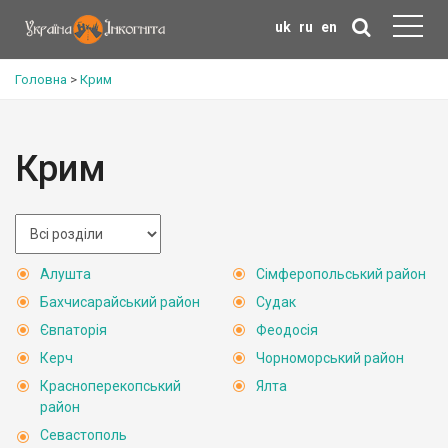
uk
ru
en
Головна
>
Крим
Крим
Алушта
Сімферопольський район
Бахчисарайський район
Судак
Євпаторія
Феодосія
Керч
Чорноморський район
Красноперекопський
Ялта
район
Севастополь