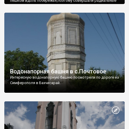
пешком вдоль побережья,поэтому совершали радиальные
вылазки из Оленевки.
Водонапорная башня в с.Почтовое
Интересную водонапорную башню посмотрели по дороге из
Симферополя в Бахчисарай.