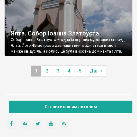
Ялта. Собор Іоанна Златоуста
Собор Іоанна Златоуста – одна із перших мурованих споруд
Ялти. Його 45-метрова дзвіниця і нині видніється в місті
майже звідусіль, а колись це була висотна домінанта Ялти.
1
2
3
4
5
Далі »
Станьте нашим автором