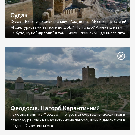
Судак
Судак... Вже чую крики в спину: "Ааа, попса! Муляжна фортеця!
Місце,туристами затерте до дір!..." Но то шо? А мене ще там
не було, ну не "дірявив" я там нічого... принаймні до цього літа.
Феодосія. Пагорб Карантинний
Головна памятка Феодосії - Генуезька фортеця знаходиться в
старому районі - на Карантинному пагорбі, який підноситься в
південній частині міста.