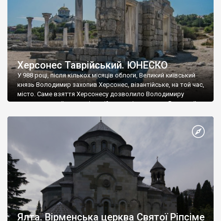
Херсонес Таврійський. ЮНЕСКО
У 988 році, після кількох місяців облоги, Великий київський
князь Володимир захопив Херсонес, візантійське, на той час,
місто. Саме взяття Херсонесу дозволило Володимиру
диктувати свої умови візантійському імператору Василю ІІ, та
одружитися з його дочкою Ганною. Цього ж року, в
Херсонесі Володимир-язичник, став Василем-християнином.
А потім було Хрещення Русі. На честь Херсонесу Таврійського
названо місто […]
Ялта. Вірменська церква Святої Ріпсіме