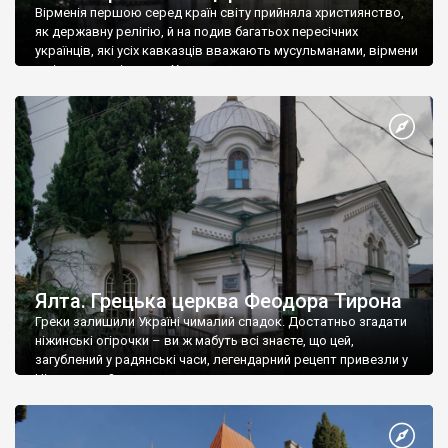
Вірменія першою серед країн світу прийняла християнство,
як державну релігію, й на подив багатьох пересічних
українців, які усіх кавказців вважають мусульманами, вірмени
є відданими вірянами Христа
Ялта. Грецька церква Феодора Тирона
Греки залишили Україні чималий спадок. Достатньо згадати
ніжинські огірочки – ви ж мабуть всі знаєте, що цей,
загублений у радянські часи, легендарний рецепт привезли у
Ніжин греки?