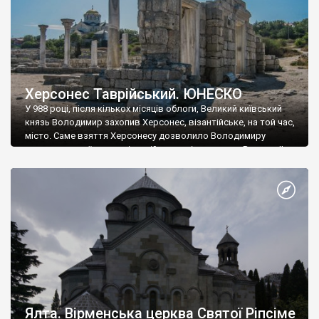
Херсонес Таврійський. ЮНЕСКО
У 988 році, після кількох місяців облоги, Великий київський
князь Володимир захопив Херсонес, візантійське, на той час,
місто. Саме взяття Херсонесу дозволило Володимиру
диктувати свої умови візантійському імператору Василю ІІ, та
одружитися з його дочкою Ганною. Цього ж року, в
Херсонесі Володимир-язичник, став Василем-християнином.
А потім було Хрещення Русі. На честь Херсонесу Таврійського
названо місто […]
Ялта. Вірменська церква Святої Ріпсіме