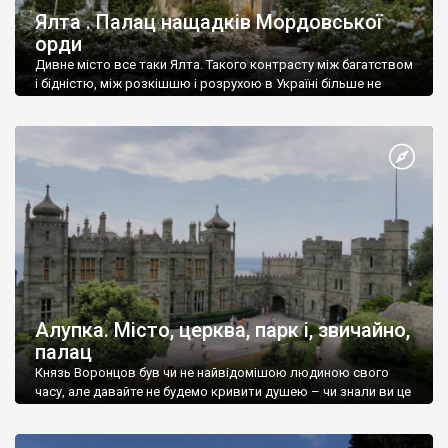
Ялта . Палац нащадків Мордовської
орди
Дивне місто все таки Ялта. Такого контрасту між багатством
і бідністю, між розкішшю і розрухою в Україні більше не
знайдеш.
Алупка. Місто, церква, парк і, звичайно,
палац
Князь Воронцов був чи не найвідомішою людиною свого
часу, але давайте не будемо кривити душею – чи знали ви це
прізвище до відвідин Алупки? Мабуть все таки ні.