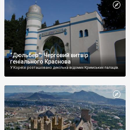
“Дюльбер”. Черговий витвір
геніального Краснова
У Кореїзі розташовано декілька відомих Кримських палаців.