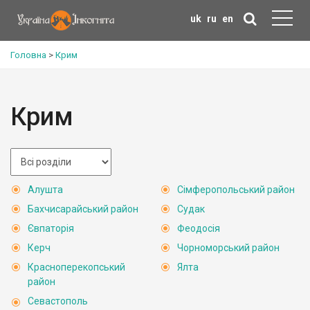
uk
ru
en
Головна
>
Крим
Крим
Алушта
Сімферопольський район
Бахчисарайський район
Судак
Євпаторія
Феодосія
Керч
Чорноморський район
Красноперекопський
Ялта
район
Севастополь