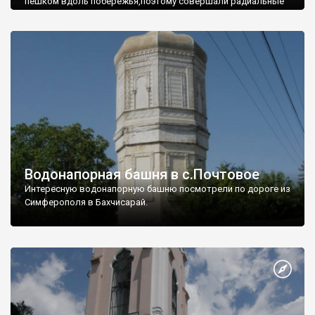
пешком вдоль побережья,поэтому совершали радиальные
вылазки из Оленевки.
Водонапорная башня в с.Почтовое
Интересную водонапорную башню посмотрели по дороге из
Симферополя в Бахчисарай.