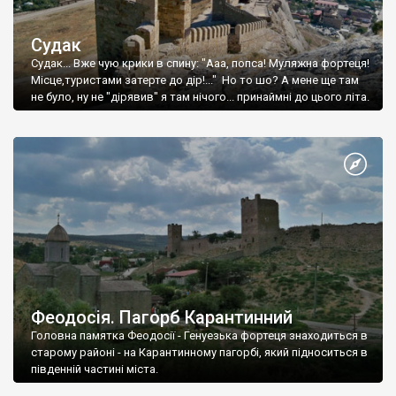
Судак
Судак... Вже чую крики в спину: "Ааа, попса! Муляжна фортеця!
Місце,туристами затерте до дір!..." Но то шо? А мене ще там
не було, ну не "дірявив" я там нічого... принаймні до цього літа.
Феодосія. Пагорб Карантинний
Головна памятка Феодосії - Генуезька фортеця знаходиться в
старому районі - на Карантинному пагорбі, який підноситься в
південній частині міста.