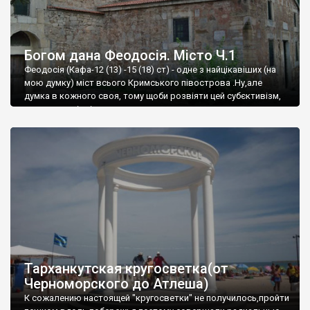
Богом дана Феодосія. Місто Ч.1
Феодосія (Кафа-12 (13) -15 (18) ст) - одне з найцікавіших (на
мою думку) міст всього Кримського півострова .Ну,але
думка в кожного своя, тому щоби розвіяти цей субєктивізм,
запрошую відвідати це
Тарханкутская кругосветка(от
Черноморского до Атлеша)
К сожалению настоящей "кругосветки" не получилось,пройти