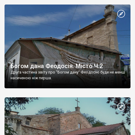
Богом дана Феодосія. Місто Ч.2
Друга частина звіту про "Богом дану" Феодосію буде не менш
насиченою ніж перша.