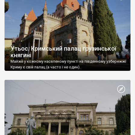
Утьос. Кримський палац грузинської
княгині
Майже у кожному населеному пункті на південному узбережжі
Криму є свій палац (а часто і не один).