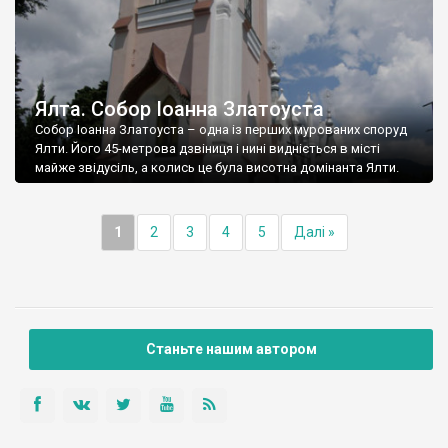
Ялта. Собор Іоанна Златоуста
Собор Іоанна Златоуста – одна із перших мурованих споруд
Ялти. Його 45-метрова дзвіниця і нині видніється в місті
майже звідусіль, а колись це була висотна домінанта Ялти.
1
2
3
4
5
Далі »
Станьте нашим автором