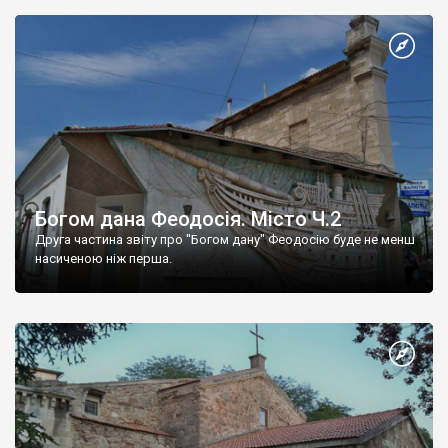
Богом дана Феодосія. Місто Ч.2
Друга частина звіту про "Богом дану" Феодосію буде не менш
насиченою ніж перша.