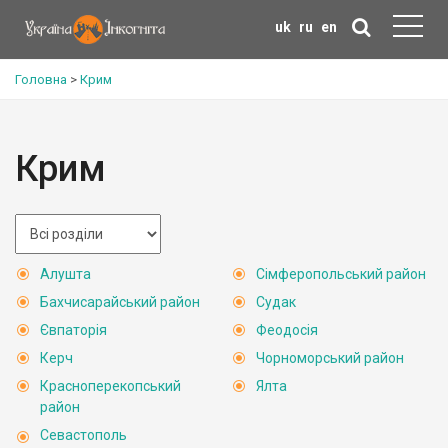
uk
ru
en
Головна
>
Крим
Крим
Алушта
Сімферопольський район
Бахчисарайський район
Судак
Євпаторія
Феодосія
Керч
Чорноморський район
Красноперекопський
Ялта
район
Севастополь