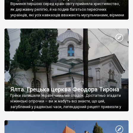
Вірменія першою серед країн світу прийняла християнство,
як державну релігію, й на подив багатьох пересічних
українців, які усіх кавказців вважають мусульманами, вірмени
є відданими вірянами Христа
Ялта. Грецька церква Феодора Тирона
Греки залишили Україні чималий спадок. Достатньо згадати
ніжинські огірочки – ви ж мабуть всі знаєте, що цей,
загублений у радянські часи, легендарний рецепт привезли у
Ніжин греки?