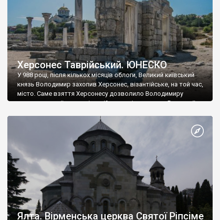
Херсонес Таврійський. ЮНЕСКО
У 988 році, після кількох місяців облоги, Великий київський
князь Володимир захопив Херсонес, візантійське, на той час,
місто. Саме взяття Херсонесу дозволило Володимиру
диктувати свої умови візантійському імператору Василю ІІ, та
одружитися з його дочкою Ганною. Цього ж року, в
Херсонесі Володимир-язичник, став Василем-християнином.
А потім було Хрещення Русі. На честь Херсонесу Таврійського
названо місто […]
Ялта. Вірменська церква Святої Ріпсіме