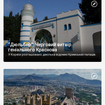
“Дюльбер”. Черговий витвір
геніального Краснова
У Кореїзі розташовано декілька відомих Кримських палаців.