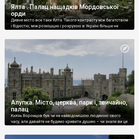
Ялта . Палац нащадків Мордовської
орди
Дивне місто все таки Ялта. Такого контрасту між багатством
і бідністю, між розкішшю і розрухою в Україні більше не
знайдеш.
Алупка. Місто, церква, парк і, звичайно,
палац
Князь Воронцов був чи не найвідомішою людиною свого
часу, але давайте не будемо кривити душею – чи знали ви це
прізвище до відвідин Алупки? Мабуть все таки ні.