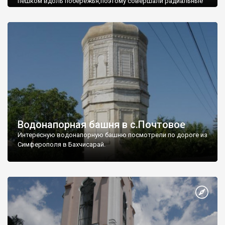
пешком вдоль побережья,поэтому совершали радиальные
вылазки из Оленевки.
Водонапорная башня в с.Почтовое
Интересную водонапорную башню посмотрели по дороге из
Симферополя в Бахчисарай.