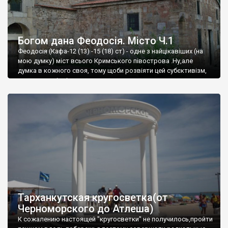
Богом дана Феодосія. Місто Ч.1
Феодосія (Кафа-12 (13) -15 (18) ст) - одне з найцікавіших (на
мою думку) міст всього Кримського півострова .Ну,але
думка в кожного своя, тому щоби розвіяти цей субєктивізм,
запрошую відвідати це
Тарханкутская кругосветка(от
Черноморского до Атлеша)
К сожалению настоящей "кругосветки" не получилось,пройти