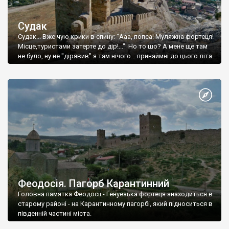
Судак
Судак... Вже чую крики в спину: "Ааа, попса! Муляжна фортеця!
Місце,туристами затерте до дір!..." Но то шо? А мене ще там
не було, ну не "дірявив" я там нічого... принаймні до цього літа.
Феодосія. Пагорб Карантинний
Головна памятка Феодосії - Генуезька фортеця знаходиться в
старому районі - на Карантинному пагорбі, який підноситься в
південній частині міста.