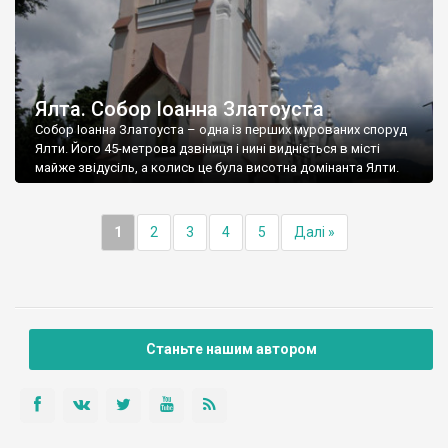
Ялта. Собор Іоанна Златоуста
Собор Іоанна Златоуста – одна із перших мурованих споруд
Ялти. Його 45-метрова дзвіниця і нині видніється в місті
майже звідусіль, а колись це була висотна домінанта Ялти.
1
2
3
4
5
Далі »
Станьте нашим автором