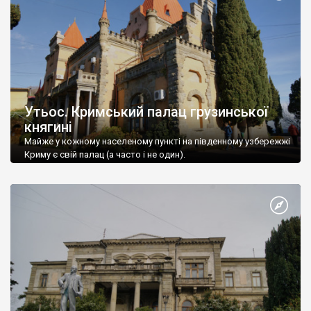
Утьос. Кримський палац грузинської
княгині
Майже у кожному населеному пункті на південному узбережжі
Криму є свій палац (а часто і не один).